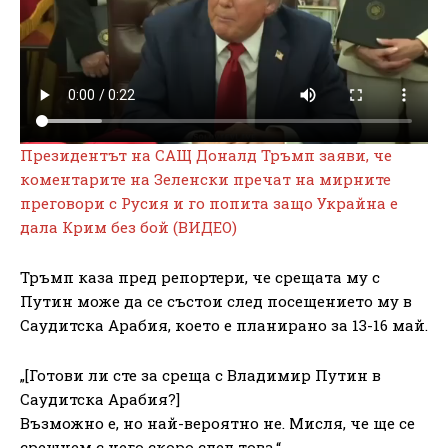
Президентът на САЩ Доналд Тръмп заяви, че
коментарите на Зеленски пречат на мирните
преговори с Русия и го попита защо Украйна е
дала Крим без бой (ВИДЕО)
Тръмп каза пред репортери, че срещата му с
Путин може да се състои след посещението му в
Саудитска Арабия, което е планирано за 13-16 май.
„[Готови ли сте за среща с Владимир Путин в
Саудитска Арабия?]
Възможно е, но най-вероятно не. Мисля, че ще се
срещнем с него скоро след това.“