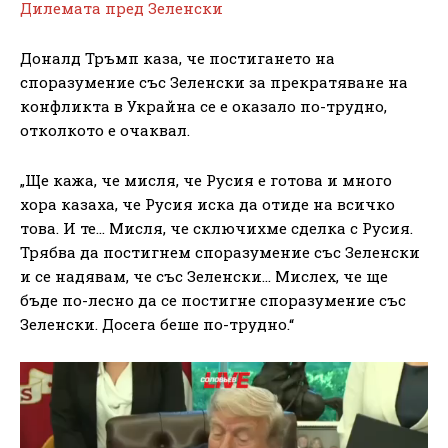
Дилемата пред Зеленски
Доналд Тръмп каза, че постигането на
споразумение със Зеленски за прекратяване на
конфликта в Украйна се е оказало по-трудно,
отколкото е очаквал.
„Ще кажа, че мисля, че Русия е готова и много
хора казаха, че Русия иска да отиде на всичко
това. И те… Мисля, че сключихме сделка с Русия.
Трябва да постигнем споразумение със Зеленски
и се надявам, че със Зеленски… Мислех, че ще
бъде по-лесно да се постигне споразумение със
Зеленски. Досега беше по-трудно.“