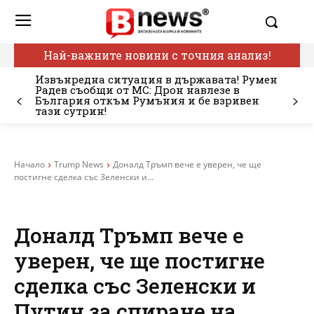
Най-важните новини с точния анализ!
Извънредна ситуация в държавата! Румен
Радев съобщи от МС: Дрон навлезе в
България откъм Румъния и бе взривен
тази сутрин!
Начало
Trump News
Доналд Тръмп вече е уверен, че ще
постигне сделка със Зеленски и...
Доналд Тръмп вече е
уверен, че ще постигне
сделка със Зеленски и
Путин за спиране на