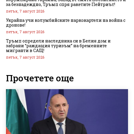
за безнадеждно, Тръмп спря ракетите Пейтриът!
петък, 7 август 2026
Украйна учи колумбийските наркокартели на война с
дронове!
петък, 7 август 2026
Тръмп определи наследника си в Белия дом и
забрани “раждащия туризъм” на бременните
мигранти в САЩ!
петък, 7 август 2026
Прочетете още