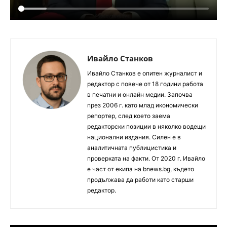
Ивайло Станков
Ивайло Станков е опитен журналист и
редактор с повече от 18 години работа
в печатни и онлайн медии. Започва
през 2006 г. като млад икономически
репортер, след което заема
редакторски позиции в няколко водещи
национални издания. Силен е в
аналитичната публицистика и
проверката на факти. От 2020 г. Ивайло
е част от екипа на bnews.bg, където
продължава да работи като старши
редактор.