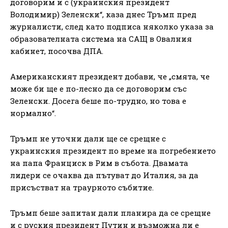
договорим и с (украинския президент
Володимир) Зеленски“, каза днес Тръмп пред
журналисти, след като подписа няколко указа за
образователната система на САЩ в Овалния
кабинет, посочва ДПА.
Американският президент добави, че „смята, че
може би ще е по-лесно да се договорим със
Зеленски. Досега беше по-трудно, но това е
нормално“.
Тръмп не уточни дали ще се срещне с
украинския президент по време на погребението
на папа Франциск в Рим в събота. Двамата
лидери се очаква да пътуват до Италия, за да
присъстват на траурното събитие.
Тръмп беше запитан дали планира да се срещне
и с руския президент Путин и възможна ли е