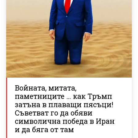
Войната, митата,
паметниците … как Тръмп
затъна в плаващи пясъци!
Съветват го да обяви
символична победа в Иран
и да бяга от там