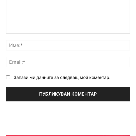
Коментар:
Им
Ema
Запази ми данните за следващ мой коментар.