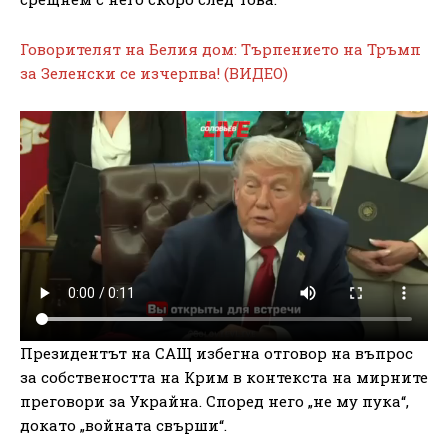
Говорителят на Белия дом: Търпението на Тръмп
за Зеленски се изчерпва! (ВИДЕО)
Президентът на САЩ избегна отговор на въпрос
за собствеността на Крим в контекста на мирните
преговори за Украйна. Според него „не му пука“,
докато „войната свърши“.