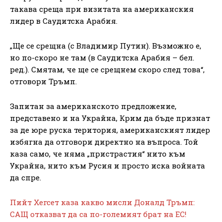
такава среща при визитата на американския
лидер в Саудитска Арабия.
„Ще се срещна (с Владимир Путин). Възможно е,
но по-скоро не там (в Саудитска Арабия – бел.
ред.). Смятам, че ще се срещнем скоро след това“,
отговори Тръмп.
Запитан за американското предложение,
представено и на Украйна, Крим да бъде признат
за де юре руска територия, американският лидер
избягна да отговори директно на въпроса. Той
каза само, че няма „пристрастия“ нито към
Украйна, нито към Русия и просто иска войната
да спре.
Пийт Хегсет каза какво мисли Доналд Тръмп:
САЩ отказват да са по-големият брат на ЕС!