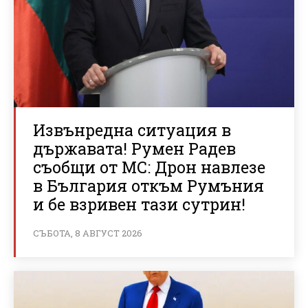
Извънредна ситуация в
държавата! Румен Радев
съобщи от МС: Дрон навлезе
в България откъм Румъния
и бе взривен тази сутрин!
СЪБОТА, 8 АВГУСТ 2026