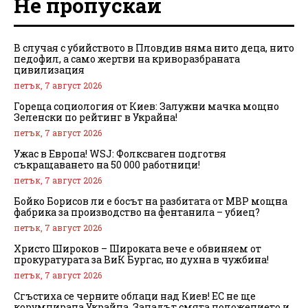
Не пропускай
В случая с убийството в Пловдив няма нито деца, нито
педофил, а само жертви на криворазбраната
цивилизация
петък, 7 август 2026
Гореща социология от Киев: Залужни мачка мощно
Зеленски по рейтинг в Украйна!
петък, 7 август 2026
Ужас в Европа! WSJ: Фолксваген подготвя
съкращаването на 50 000 работници!
петък, 7 август 2026
Бойко Борисов ли е босът на разбитата от МВР мощна
фабрика за производство на фентанила – убиец?
петък, 7 август 2026
Христо Широков – Широката вече е обвиняем от
прокуратурата за ВиК Бургас, но духна в чужбина!
петък, 7 август 2026
Сгъстиха се черните облаци над Киев! ЕС не ще
корумпирана Украйна, Западът смята положението и