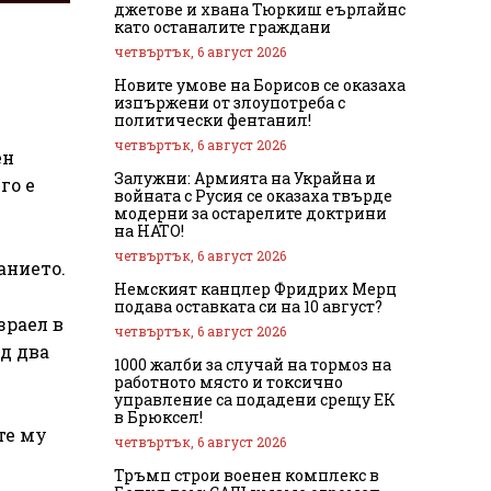
джетове и хвана Тюркиш еърлайнс
като останалите граждани
четвъртък, 6 август 2026
Новите умове на Борисов се оказаха
изпържени от злоупотреба с
политически фентанил!
четвъртък, 6 август 2026
ен
Залужни: Армията на Украйна и
го е
войната с Русия се оказаха твърде
модерни за остарелите доктрини
на НАТО!
четвъртък, 6 август 2026
анието.
Немският канцлер Фридрих Мерц
подава оставката си на 10 август?
зраел в
четвъртък, 6 август 2026
ед два
1000 жалби за случай на тормоз на
работното място и токсично
управление са подадени срещу ЕК
в Брюксел!
те му
четвъртък, 6 август 2026
Тръмп строи военен комплекс в