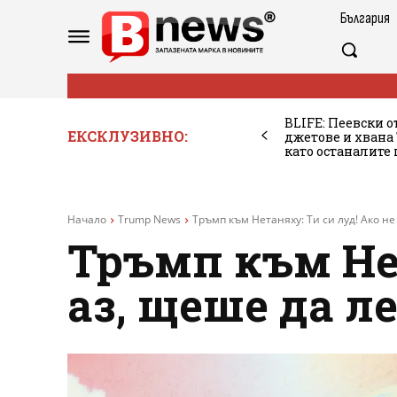
България
BLIFE: Пеевски о
ЕКСКЛУЗИВНО:
джетове и хван
като останалите
Начало
Trump News
Тръмп към Нетаняху: Ти си луд! Ако не 
Тръмп към Нет
аз, щеше да л