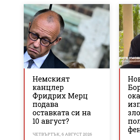
Немският
Но
канцлер
Бор
Фридрих Мерц
ок
подава
из
оставката си на
зло
10 август?
по
фе
ЧЕТВЪРТЪК, 6 АВГУСТ 2026