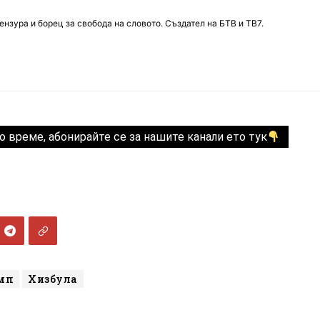
нзура и борец за свобода на словото. Създател на БТВ и ТВ7.
о време, абонирайте се за нашите канали ето тук
мп
Хизбула