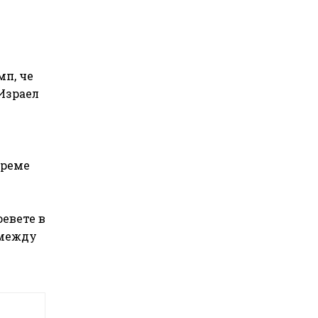
мп, че
 Израел
време
оевете в
 между