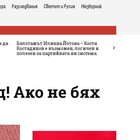
ура
Разследвания
Светът и Русия
НюзКурник
а да
Балотажът Илияна Йотова – Костя
Костадинов е възможен, логичен и
полезен за партийната ни система
! Ако не бях