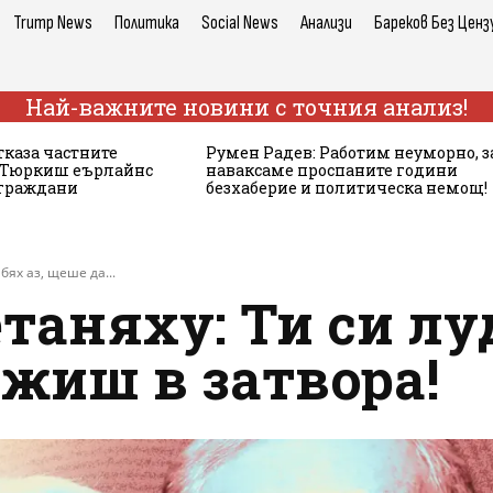
Trump News
Политика
Social News
Анализи
Бареков Без Ценз
Най-важните новини с точния анализ!
тказа частните
Румен Радев: Работим неуморно, з
а Тюркиш еърлайнс
наваксаме проспаните години
 граждани
безхаберие и политическа немощ!
бях аз, щеше да...
аняху: Ти си луд
ежиш в затвора!