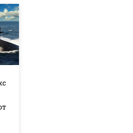
кс
от