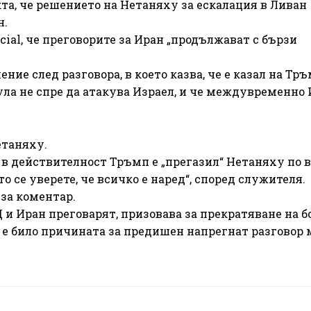
та, че решението на Нетаняху за ескалация в Ливан
н.
cial, че преговорите за Иран „продължават с бързи
ие след разговора, в което казва, че е казал на Тръ
ула не спре да атакува Израел, и че междувременно
етаняху.
в действителност Тръмп е „прегазил“ Нетаняху по 
сто се уверете, че всичко е наред“, според служителя.
 за коментар.
и Иран преговарят, призовава за прекратяване на б
а е било причината за предишен напрегнат разговор