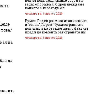
Белия дом: САЩ имаме огромен
запас от оръжия и произвеждаме
ек за
колкото е необходимо!
четвъртък, 6 август 2026
Румен Радев размаза италианците
 Щеше
и “юнак” Гюров: Чуждестранните
политици да се запознаят с фактите
това.“
преди да коментират страната ни!
четвъртък, 6 август 2026
икал на
бва да
а
-лошите