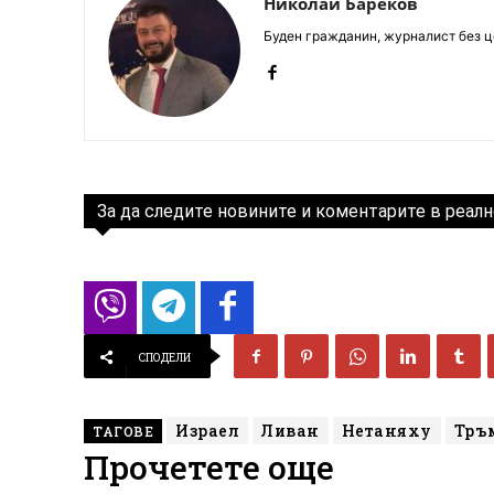
Николай Бареков
Буден гражданин, журналист без це
За да следите новините и коментарите в реалн
СПОДЕЛИ
Израел
Ливан
Нетаняху
Тръ
ТАГОВЕ
Прочетете още