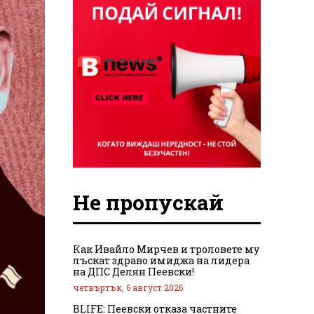
Не пропускай
Как Ивайло Мирчев и троловете му
лъскат здраво имиджа на лидера
на ДПС Делян Пеевски!
четвъртък, 6 август 2026
BLIFE: Пеевски отказа частните