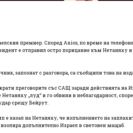
елския премиер. Според Axios, по време на телефон
зидент е отправил остро порицание към Нетаняху и 
ик, запознат с разговора, са съобщили това на изд
крати преговорите със САЩ заради действията на И
 Нетаняху „луд“ и го обвини в неблагодарност, спор
 удар срещу Бейрут.
п е казал на Нетаняху, че изпълнението на заплахи
 изолира допълнително Израел в световен мащаб.