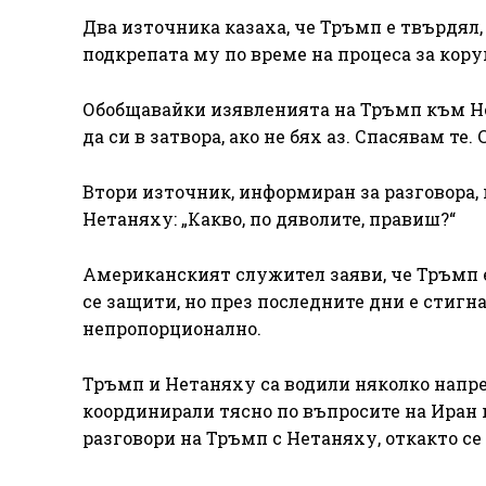
Два източника казаха, че Тръмп е твърдял, 
подкрепата му по време на процеса за кор
Обобщавайки изявленията на Тръмп към Не
да си в затвора, ако не бях аз. Спасявам те
Втори източник, информиран за разговора, к
Нетаняху: „Какво, по дяволите, правиш?“
Американският служител заяви, че Тръмп е 
се защити, но през последните дни е стигн
непропорционално.
Тръмп и Нетаняху са водили няколко напрег
координирали тясно по въпросите на Иран и
разговори на Тръмп с Нетаняху, откакто се 