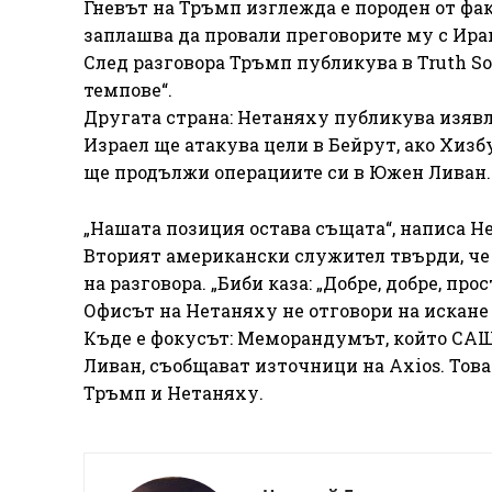
Гневът на Тръмп изглежда е породен от фак
заплашва да провали преговорите му с Ира
След разговора Тръмп публикува в Truth So
темпове“.
Другата страна: Нетаняху публикува изявлен
Израел ще атакува цели в Бейрут, ако Хизб
ще продължи операциите си в Южен Ливан.
„Нашата позиция остава същата“, написа Н
Вторият американски служител твърди, че 
на разговора. „Биби каза: „Добре, добре, про
Офисът на Нетаняху не отговори на искане
Къде е фокусът: Меморандумът, който САЩ 
Ливан, съобщават източници на Axios. Тов
Тръмп и Нетаняху.