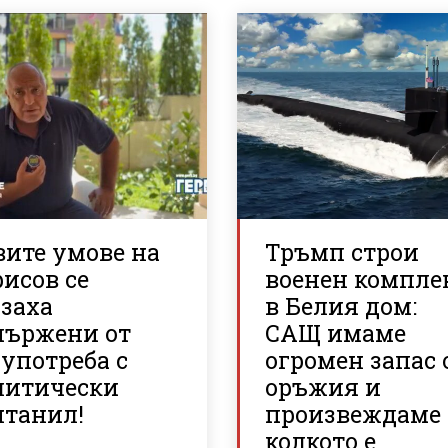
вите умове на
Тръмп строи
исов се
военен компле
азаха
в Белия дом:
пържени от
САЩ имаме
употреба с
огромен запас 
литически
оръжия и
нтанил!
произвеждаме
колкото е