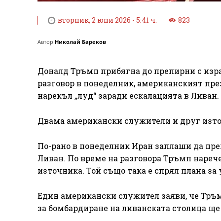
вторник, 2 юни 2026 - 5:41 ч.
823
Автор
Николай Бареков
Доналд Тръмп прибягна до препирни с изра
разговор в понеделник, американският пре
нарекъл „луд“ заради ескалацията в Ливан.
Двама американски служители и друг източн
По-рано в понеделник Иран заплаши да пре
Ливан. По време на разговора Тръмп нарече
източника. Той също така е спрял плана за
Един американски служител заяви, че Тръм
за бомбардиране на ливанската столица ще