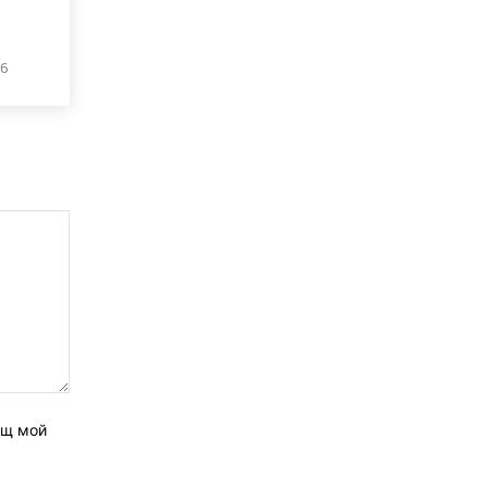
26
ащ мой