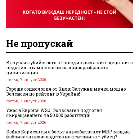
Не пропускай
В случая с убийството в Пловдив няма нито деца, нито
педофил, а само жертви на криворазбраната
цивилизация
петък, 7 август 2026
Гореща социология от Киев: Залужни мачка мощно
Зеленски по рейтинг в Украйна!
петък, 7 август 2026
Ужас в Европа! WSJ: Фолксваген подготвя
съкращаването на 50 000 работници!
петък, 7 август 2026
Бойко Борисов ли е босът на разбитата от МВР мощна
фабрика за производство на фентанила – убиец?