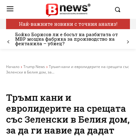
Най-важните новини с точния анализ!
Бойко Борисов ли е босът на разбитата от
МВР мощна фабрика за производство на
фентанила – убиец?
Начало
Trump News
Тръмп кани и евролидерите на срещата със
Зеленски в Белия дом, за...
Тръмп кани и
евролидерите на срещата
със Зеленски в Белия дом,
за да ги навие да дадат