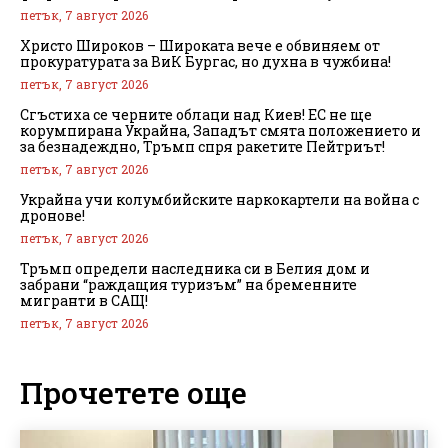
петък, 7 август 2026
Христо Широков – Широката вече е обвиняем от
прокуратурата за ВиК Бургас, но духна в чужбина!
петък, 7 август 2026
Сгъстиха се черните облаци над Киев! ЕС не ще
корумпирана Украйна, Западът смята положението и
за безнадеждно, Тръмп спря ракетите Пейтриът!
петък, 7 август 2026
Украйна учи колумбийските наркокартели на война с
дронове!
петък, 7 август 2026
Тръмп определи наследника си в Белия дом и
забрани “раждащия туризъм” на бременните
мигранти в САЩ!
петък, 7 август 2026
Прочетете още