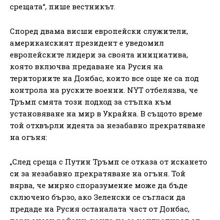
срещата“, пише вестникът.
Според двама висши европейски служители,
американският президент е уведомил
европейските лидери за своята инициатива,
която включва предаване на Русия на
териториите на Донбас, които все още не са под
контрола на руските военни. NYT отбелязва, че
Тръмп смята този подход за стъпка към
установяване на мир в Украйна. В същото време
той отхвърли идеята за незабавно прекратяване
на огъня:
„След среща с Путин Тръмп се отказа от искането
си за незабавно прекратяване на огъня. Той
вярва, че мирно споразумение може да бъде
сключено бързо, ако Зеленски се съгласи да
предаде на Русия останалата част от Донбас,