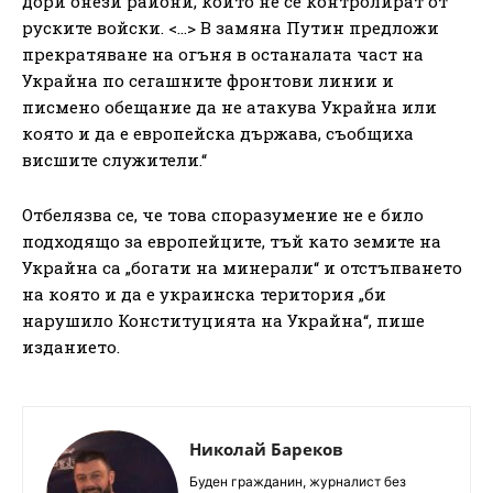
дори онези райони, които не се контролират от
руските войски. <…> В замяна Путин предложи
прекратяване на огъня в останалата част на
Украйна по сегашните фронтови линии и
писмено обещание да не атакува Украйна или
която и да е европейска държава, съобщиха
висшите служители.“
Отбелязва се, че това споразумение не е било
подходящо за европейците, тъй като земите на
Украйна са „богати на минерали“ и отстъпването
на която и да е украинска територия „би
нарушило Конституцията на Украйна“, пише
изданието.
Николай Бареков
Буден гражданин, журналист без