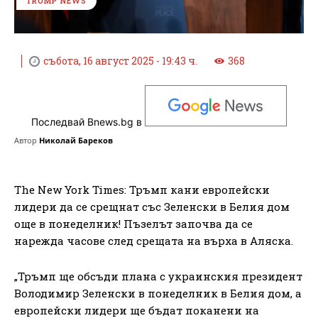
TRUMP NEWS
събота, 16 август 2025 - 19:43 ч.
368
Последвай Bnews.bg в
Автор
Николай Бареков
The New York Times: Тръмп кани европейски
лидери да се срещнат със Зеленски в Белия дом
още в понеделник! Пъзелът започва да се
нарежда часове след срещата на върха в Аляска.
„Тръмп ще обсъди плана с украинския президент
Володимир Зеленски в понеделник в Белия дом, а
европейски лидери ще бъдат поканени на