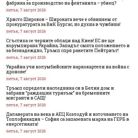
фабрика за производство на фентанила – убиец?
петък, 7 август 2026
Христо Широков – Широката вече е обвиняем от
прокуратурата за ВиК Бургас, но духна в чужбина!
петък, 7 август 2026
Сгъстиха се черните облаци над Киев! ЕС не ще
корумпирана Украйна, Западът смята положението и
за безнадеждно, Тръмп спря ракетите Пейтриът!
петък, 7 август 2026
Украйна учи колумбийските наркокартели на война с
дронове!
петък, 7 август 2026
Тръмп определи наследника си в Белия дом и
забрани “раждащия туризъм” на бременните
мигранти в САЩ!
петък, 7 август 2026
Далаверата на века в АЕЦ Козлодуй и източването на
Топлофикация – София са запазената марка на ГЕРБ в
енергетиката!
петък, 7 август 2026