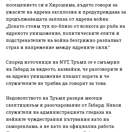
посещението си в Хирошима, където говори за
ужасите на ядрена експлозия и предупреждава за
продължаващата заплаха от ядрена война:
„Докато стоим тук по-близо от всякога до ръба на
ядреното унищожение, политическите елити и
подстрекателите на война безгрижно разпалват
страх и напрежение между ядрените сили.“
Според източници на NYT, Тръмп се е смъмрил
на Габард за видеото, казвайки, че разговорите ѝ
за ядрено унищожение плашат хората и че
служителите не трябва да говорят за това.
Недоволството на Тръмп разкри месеци
скептицизъм и разочарование от Габард. Някои
служители на администрацията гледаха на
нейните чуждестранни пътувания като на
самореклама, а не като на официална работа.