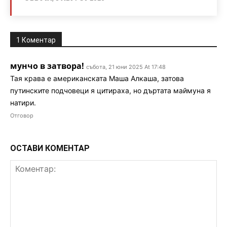
1 Коментар
мунчо в затвора!
събота, 21 юни 2025 At 17:48
Тая крава е американската Маша Алкаша, затова
путинските подчовеци я цитираха, но дъртата маймуна я
натири.
Отговор
ОСТАВИ КОМЕНТАР