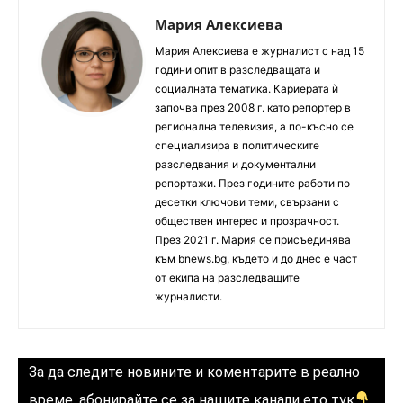
Мария Алексиева
Мария Алексиева е журналист с над 15
години опит в разследващата и
социалната тематика. Кариерата ѝ
започва през 2008 г. като репортер в
регионална телевизия, а по-късно се
специализира в политическите
разследвания и документални
репортажи. През годините работи по
десетки ключови теми, свързани с
обществен интерес и прозрачност.
През 2021 г. Мария се присъединява
към bnews.bg, където и до днес е част
от екипа на разследващите
журналисти.
За да следите новините и коментарите в реално
време, абонирайте се за нашите канали ето тук