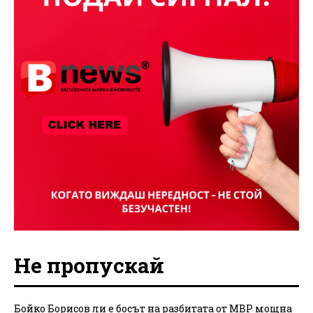
Не пропускай
Бойко Борисов ли е босът на разбитата от МВР мощна