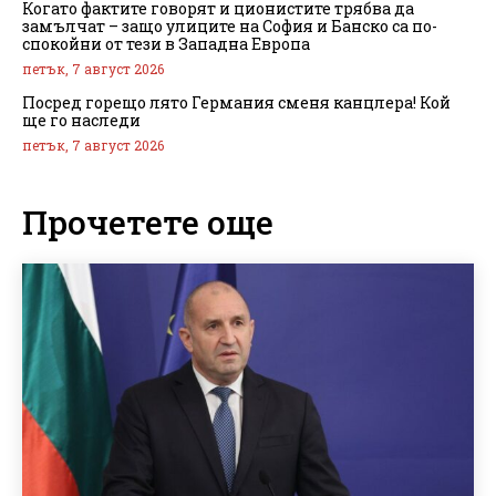
Когато фактите говорят и ционистите трябва да
замълчат – защо улиците на София и Банско са по-
спокойни от тези в Западна Европа
петък, 7 август 2026
Посред горещо лято Германия сменя канцлера! Кой
ще го наследи
петък, 7 август 2026
Прочетете още