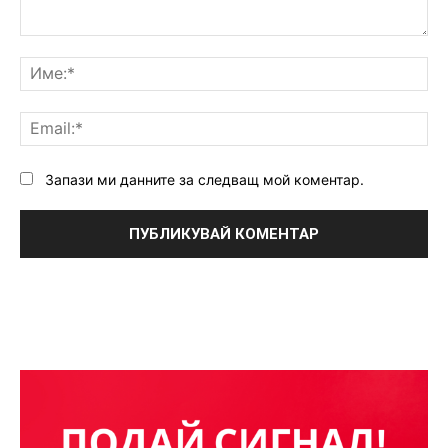
Коментар:
Им
Ema
Запази ми данните за следващ мой коментар.