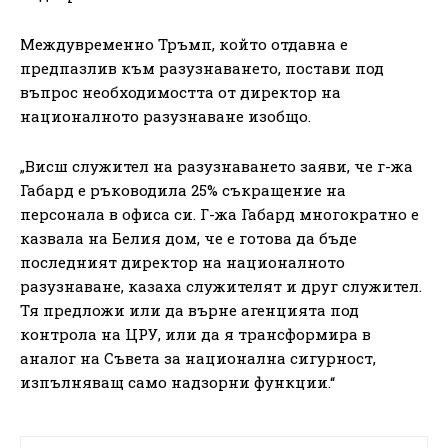
Междувременно Тръмп, който отдавна е
предпазлив към разузнаването, постави под
въпрос необходимостта от директор на
националното разузнаване изобщо.
„Висш служител на разузнаването заяви, че г-жа
Габард е ръководила 25% съкращение на
персонала в офиса си. Г-жа Габард многократно е
казвала на Белия дом, че е готова да бъде
последният директор на националното
разузнаване, казаха служителят и друг служител.
Тя предложи или да върне агенцията под
контрола на ЦРУ, или да я трансформира в
аналог на Съвета за национална сигурност,
изпълняващ само надзорни функции.“