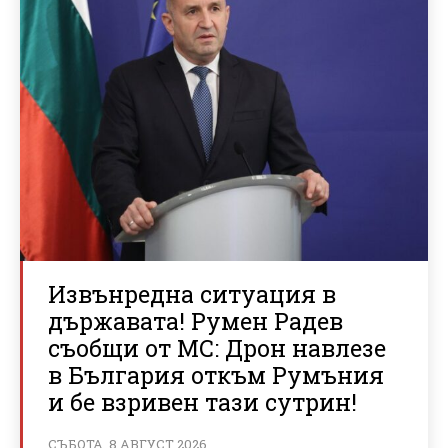
Извънредна ситуация в
държавата! Румен Радев
съобщи от МС: Дрон навлезе
в България откъм Румъния
и бе взривен тази сутрин!
СЪБОТА, 8 АВГУСТ 2026