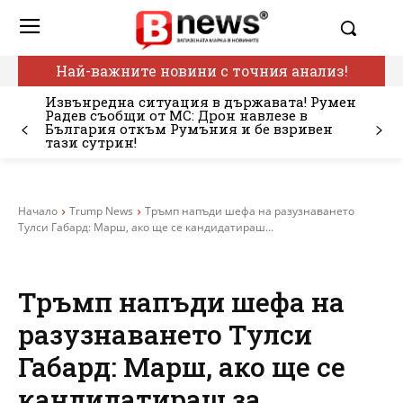
Най-важните новини с точния анализ!
Извънредна ситуация в държавата! Румен
Радев съобщи от МС: Дрон навлезе в
България откъм Румъния и бе взривен
тази сутрин!
Начало
Trump News
Тръмп напъди шефа на разузнаването
Тулси Габард: Марш, ако ще се кандидатираш...
Тръмп напъди шефа на
разузнаването Тулси
Габард: Марш, ако ще се
кандидатираш за