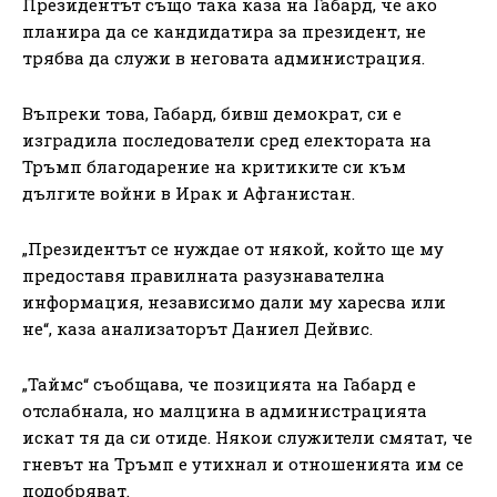
Президентът също така каза на Габард, че ако
планира да се кандидатира за президент, не
трябва да служи в неговата администрация.
Въпреки това, Габард, бивш демократ, си е
изградила последователи сред електората на
Тръмп благодарение на критиките си към
дългите войни в Ирак и Афганистан.
„Президентът се нуждае от някой, който ще му
предоставя правилната разузнавателна
информация, независимо дали му харесва или
не“, каза анализаторът Даниел Дейвис.
„Таймс“ съобщава, че позицията на Габард е
отслабнала, но малцина в администрацията
искат тя да си отиде. Някои служители смятат, че
гневът на Тръмп е утихнал и отношенията им се
подобряват.