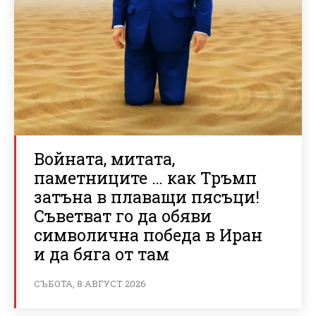
Войната, митата,
паметниците … как Тръмп
затъна в плаващи пясъци!
Съветват го да обяви
символична победа в Иран
и да бяга от там
СЪБОТА, 8 АВГУСТ 2026