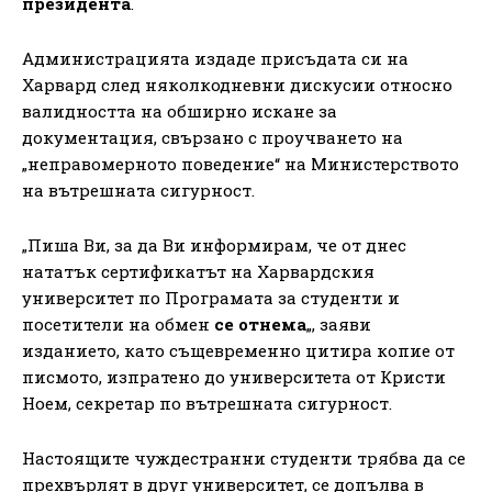
президента
.
Администрацията издаде присъдата си на
Харвард след няколкодневни дискусии относно
валидността на обширно искане за
документация, свързано с проучването на
„неправомерното поведение“ на Министерството
на вътрешната сигурност.
„Пиша Ви, за да Ви информирам, че от днес
нататък сертификатът на Харвардския
университет по Програмата за студенти и
посетители на обмен
се отнема
„, заяви
изданието, като същевременно цитира копие от
писмото, изпратено до университета от Кристи
Ноем, секретар по вътрешната сигурност.
Настоящите чуждестранни студенти трябва да се
прехвърлят в друг университет, се допълва в