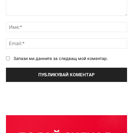
Коментар:
Им
Ema
Запази ми данните за следващ мой коментар.