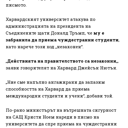
писмото.
Харвардският университет атакува по
администрацията на президента на
Съединените щати Доналд Тръмп, че
му е
забранила да приема чуждестранни студенти
,
като нарече този ход „незаконен“.
„
Действията на правителството са незаконни
„,
заяви говорителят на Харвард Джейсън Нютън.
„Ние сме напълно ангажирани да запазим
способността на Харвард да приема
международни студенти и учени“, добави той.
По-рано министърът на вътрешната сигурност
на САЩ Кристи Ноем нареди в писмо на
университета да спре приема на чуждестранни