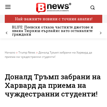
Най-важните новини с точния анализ!
BLIFE: Пеевски отказа частните джетове и
хвана Тюркиш еърлайнс като останалите
граждани
Начало
Trump News
Доналд Тръмп забрани на Харвард да
приема на чуждестранни студенти!
Доналд Тръмп забрани на
Харвард да приема на
чуждестранни студенти!