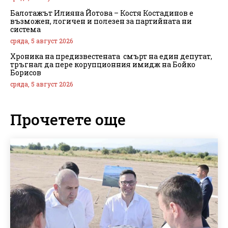
Балотажът Илияна Йотова – Костя Костадинов е
възможен, логичен и полезен за партийната ни
система
сряда, 5 август 2026
Хроника на предизвестената смърт на един депутат,
тръгнал да пере корупционния имидж на Бойко
Борисов
сряда, 5 август 2026
Прочетете още