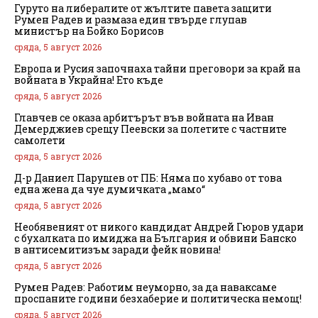
Гуруто на либералите от жълтите павета защити
Румен Радев и размаза един твърде глупав
министър на Бойко Борисов
сряда, 5 август 2026
Европа и Русия започнаха тайни преговори за край на
войната в Украйна! Ето къде
сряда, 5 август 2026
Главчев се оказа арбитърът във войната на Иван
Демерджиев срещу Пеевски за полетите с частните
самолети
сряда, 5 август 2026
Д-р Даниел Парушев от ПБ: Няма по хубаво от това
една жена да чуе думичката „мамо“
сряда, 5 август 2026
Необявеният от никого кандидат Андрей Гюров удари
с бухалката по имиджа на България и обвини Банско
в антисемитизъм заради фейк новина!
сряда, 5 август 2026
Румен Радев: Работим неуморно, за да наваксаме
проспаните години безхаберие и политическа немощ!
сряда, 5 август 2026