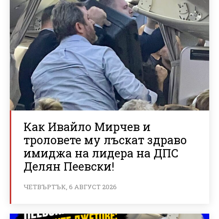
Как Ивайло Мирчев и
троловете му лъскат здраво
имиджа на лидера на ДПС
Делян Пеевски!
ЧЕТВЪРТЪК, 6 АВГУСТ 2026