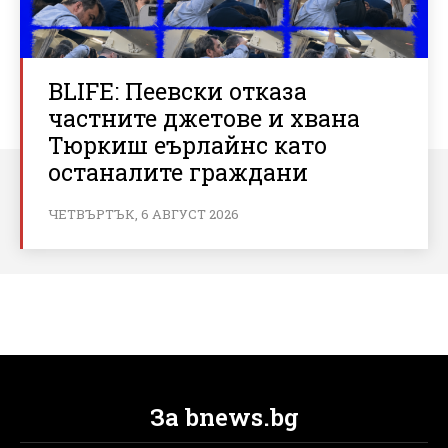
BLIFE: Пеевски отказа
частните джетове и хвана
Тюркиш еърлайнс като
останалите граждани
ЧЕТВЪРТЪК, 6 АВГУСТ 2026
За bnews.bg