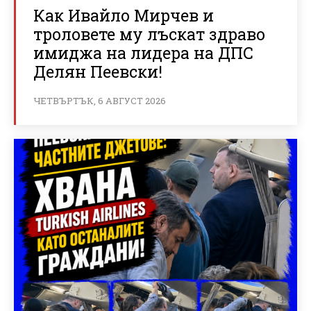
Как Ивайло Мирчев и
троловете му лъскат здраво
имиджа на лидера на ДПС
Делян Пеевски!
ЧЕТВЪРТЪК, 6 АВГУСТ 2026