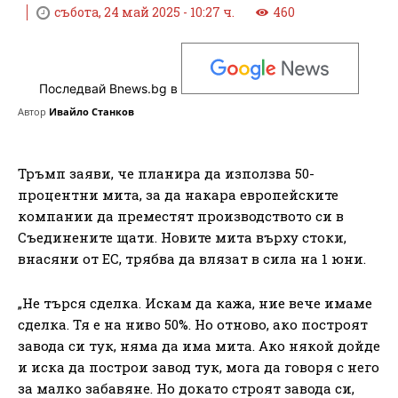
събота, 24 май 2025 - 10:27 ч.
460
Последвай Bnews.bg в
Автор
Ивайло Станков
Тръмп заяви, че планира да използва 50-
процентни мита, за да накара европейските
компании да преместят производството си в
Съединените щати. Новите мита върху стоки,
внасяни от ЕС, трябва да влязат в сила на 1 юни.
„Не търся сделка. Искам да кажа, ние вече имаме
сделка. Тя е на ниво 50%. Но отново, ако построят
завода си тук, няма да има мита. Ако някой дойде
и иска да построи завод тук, мога да говоря с него
за малко забавяне. Но докато строят завода си,