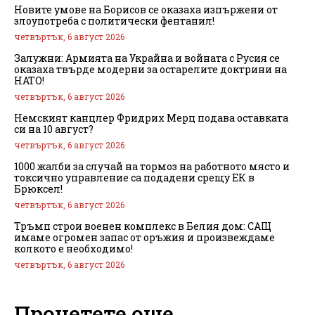
Новите умове на Борисов се оказаха изпържени от
злоупотреба с политически фентанил!
четвъртък, 6 август 2026
Залужни: Армията на Украйна и войната с Русия се
оказаха твърде модерни за остарелите доктрини на
НАТО!
четвъртък, 6 август 2026
Немският канцлер Фридрих Мерц подава оставката
си на 10 август?
четвъртък, 6 август 2026
1000 жалби за случай на тормоз на работното място и
токсично управление са подадени срещу ЕК в
Брюксел!
четвъртък, 6 август 2026
Тръмп строи военен комплекс в Белия дом: САЩ
имаме огромен запас от оръжия и произвеждаме
колкото е необходимо!
четвъртък, 6 август 2026
Прочетете още