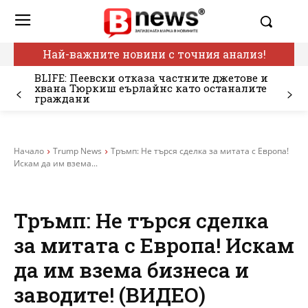
Най-важните новини с точния анализ!
BLIFE: Пеевски отказа частните джетове и
хвана Тюркиш еърлайнс като останалите
граждани
Начало
Trump News
Тръмп: Не търся сделка за митата с Европа!
Искам да им взема...
Тръмп: Не търся сделка
за митата с Европа! Искам
да им взема бизнеса и
заводите! (ВИДЕО)