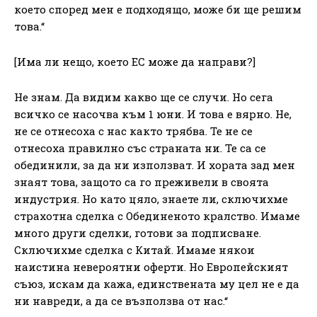
което според мен е подходящо, може би ще решим
това.“
[Има ли нещо, което ЕС може да направи?]
Не знам. Да видим какво ще се случи. Но сега
всичко се насочва към 1 юни. И това е вярно. Не,
не се отнесоха с нас както трябва. Те не се
отнесоха правилно със страната ни. Те са се
обединили, за да ни използват. И хората зад мен
знаят това, защото са го преживели в своята
индустрия. Но като цяло, знаете ли, сключихме
страхотна сделка с Обединеното кралство. Имаме
много други сделки, готови за подписване.
Сключихме сделка с Китай. Имаме някои
наистина невероятни оферти. Но Европейският
съюз, искам да кажа, единствената му цел не е да
ни навреди, а да се възползва от нас.“