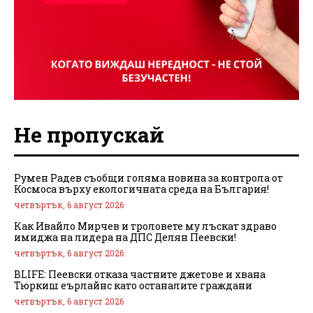
Не пропускай
Румен Радев съобщи голяма новина за контрола от
Космоса върху екологичната среда на България!
четвъртък, 6 август 2026
Как Ивайло Мирчев и троловете му лъскат здраво
имиджа на лидера на ДПС Делян Пеевски!
четвъртък, 6 август 2026
BLIFE: Пеевски отказа частните джетове и хвана
Тюркиш еърлайнс като останалите граждани
четвъртък, 6 август 2026