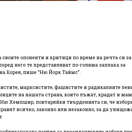
своите опоненти и критици по време на речта си за
Според него те представляват по-голяма заплаха за
на Корея, пише “Ню Йорк Таймс”.
истите, марксистите, фашистите и радикалните лев
ниците на нашата страна, които лъжат, крадат и мам
в Ню Хемпшир, повтаряйки твърденията си, че избор
направят всичко, законно или незаконно, за да унищож
т.
убликанската партия за президентските избори пре