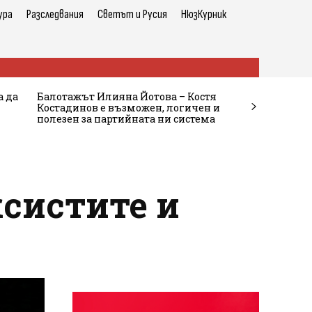
ура
Разследвания
Светът и Русия
НюзКурник
а да
Балотажът Илияна Йотова – Костя
Костадинов е възможен, логичен и
полезен за партийната ни система
систите и