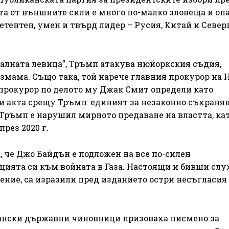
ата от външните сили е много по-малко зловеща и оп
етентен, умен и твърд лидер – Русия, Китай и Север
алната левица”, Тръмп атакува нюйоркския съдия,
змама. Също така, той нарече главния прокурор на 
прокурор по делото му Джак Смит определи като
и акта срещу Тръмп: единият за незаконно съхраняв
 Тръмп е нарушил мирното предаване на властта, кат
рез 2020 г.
, че Джо Байдън е подложен на все по-силен
цията си към войната в Газа. Настоящи и бивши сл
ение, са изразили пред изданието остри несъгласия 
ански държавни чиновници призоваха писмено за