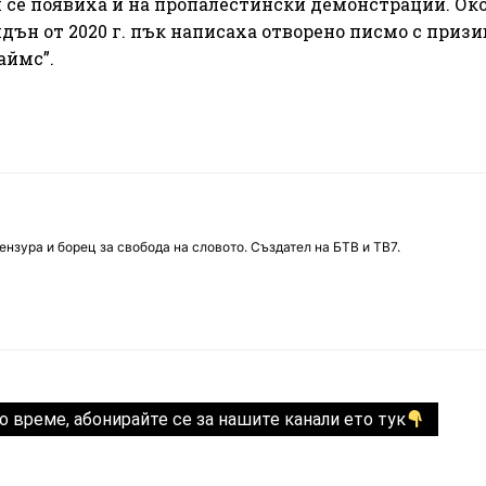
 се появиха и на пропалестински демонстрации. Око
ън от 2020 г. пък написаха отворено писмо с призи
аймс”.
нзура и борец за свобода на словото. Създател на БТВ и ТВ7.
о време, абонирайте се за нашите канали ето тук