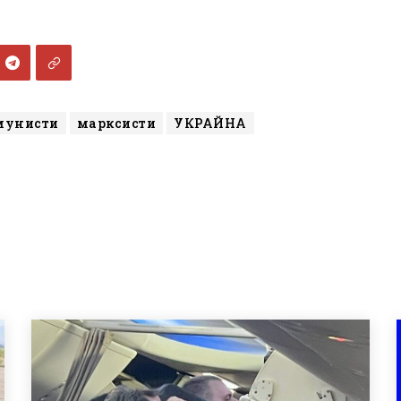
мунисти
марксисти
УКРАЙНА