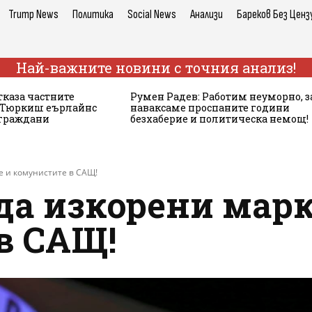
Trump News
Политика
Social News
Анализи
Бареков Без Ценз
Най-важните новини с точния анализ!
тказа частните
Румен Радев: Работим неуморно, з
а Тюркиш еърлайнс
наваксаме проспаните години
 граждани
безхаберие и политическа немощ!
е и комунистите в САЩ!
да изкорени марк
в САЩ!