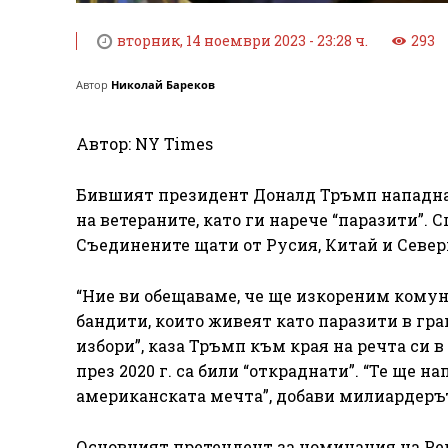
вторник, 14 ноември 2023 - 23:28 ч.
293
Автор
Николай Бареков
Автор: NY Times
Бившият президент Доналд Тръмп нападна 
на ветераните, като ги нарече “паразити”. 
Съединените щати от Русия, Китай и Север
“Ние ви обещаваме, че ще изкореним комун
бандити, които живеят като паразити в гра
избори”, каза Тръмп към края на речта си 
през 2020 г. са били “откраднати”. “Те ще 
американската мечта”, добави милиардеръ
Основният претендент за номинация на Реп