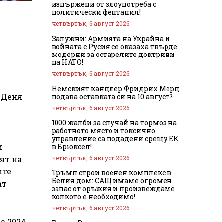
изпържени от злоупотреба с
политически фентанил!
четвъртък, 6 август 2026
Залужни: Армията на Украйна и
войната с Русия се оказаха твърде
модерни за остарелите доктрини
на НАТО!
четвъртък, 6 август 2026
Немският канцлер Фридрих Мерц
 Деня
подава оставката си на 10 август?
четвъртък, 6 август 2026
1000 жалби за случай на тормоз на
работното място и токсично
управление са подадени срещу ЕК
и
в Брюксел!
четвъртък, 6 август 2026
ят на
ите
Тръмп строи военен комплекс в
Белия дом: САЩ имаме огромен
ат
запас от оръжия и произвеждаме
колкото е необходимо!
четвъртък, 6 август 2026
з 2024