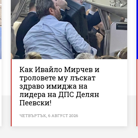
Как Ивайло Мирчев и
троловете му лъскат
здраво имиджа на
лидера на ДПС Делян
Пеевски!
ЧЕТВЪРТЪК, 6 АВГУСТ 2026