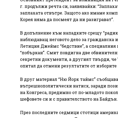
г. продължи речта си, заявявайки: “Заплах
заплахата отвътре. Защото ако имаме комп
Корея няма да посмеят да ни разиграват”.
В допълнение към нападките срещу “радик
наблюдаващ неговото дело за гражданска и
Летиция Джеймс “бедствие”, а специалния 
“побъркан”. Смит повдигна две обвинителн
секретни документи, а другият твърди, че
опитал да отмени резултатите от изборите п
В друг материал “Ню Йорк таймс” съобщава
вътрешнополитически натиск, заради пози
на Конгреса, предимно от по-младото покол
шефовете си и с правителството на Байдън.
През последните седмици стотици америк