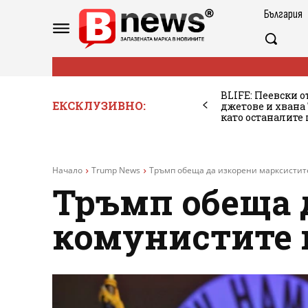
България
BLIFE: Пеевски о
ЕКСКЛУЗИВНО:
джетове и хван
като останалите
Начало
Trump News
Тръмп обеща да изкорени марксистит
Тръмп обеща 
комунистите 