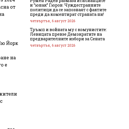
Румен Радев размаза италианците
и “юнак” Гюров: Чуждестранните
асна от
политици да се запознаят с фактите
на
преди да коментират страната ни!
четвъртък, 6 август 2026
Тръмп и войната му с комунистите:
Левицата превзе Демократите на
предварителните избори за Сената
Ню Йорк
четвъртък, 6 август 2026
ане на
о е
ужители
с