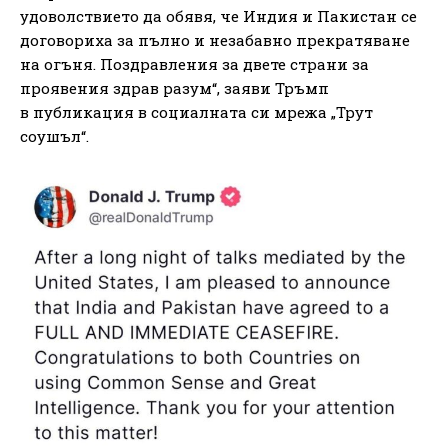
удоволствието да обявя, че Индия и Пакистан се
договориха за пълно и незабавно прекратяване
на огъня. Поздравления за двете страни за
проявения здрав разум“, заяви Тръмп
в публикация в социалната си мрежа „Трут
соушъл“.