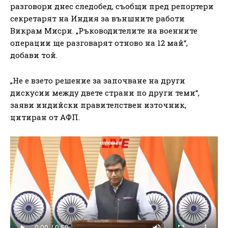
разговори днес следобед, съобщи пред репортери
секретарят на Индия за външните работи
Викрам Мисри. „Ръководителите на военните
операции ще разговарят отново на 12 май“,
добави той.
„Не е взето решение за започване на други
дискусии между двете страни по други теми“,
заяви индийски правителствен източник,
цитиран от АФП.