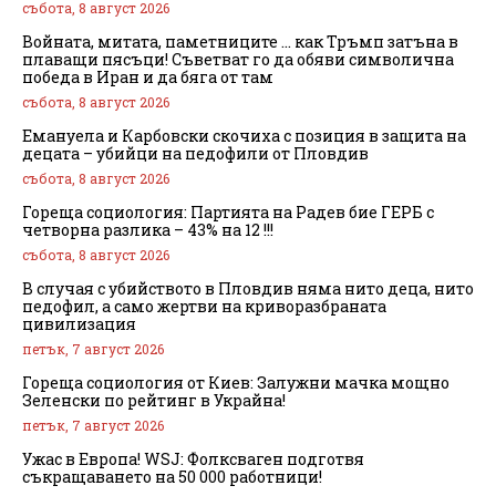
събота, 8 август 2026
Войната, митата, паметниците … как Тръмп затъна в
плаващи пясъци! Съветват го да обяви символична
победа в Иран и да бяга от там
събота, 8 август 2026
Емануела и Карбовски скочиха с позиция в защита на
децата – убийци на педофили от Пловдив
събота, 8 август 2026
Гореща социология: Партията на Радев бие ГЕРБ с
четворна разлика – 43% на 12 !!!
събота, 8 август 2026
В случая с убийството в Пловдив няма нито деца, нито
педофил, а само жертви на криворазбраната
цивилизация
петък, 7 август 2026
Гореща социология от Киев: Залужни мачка мощно
Зеленски по рейтинг в Украйна!
петък, 7 август 2026
Ужас в Европа! WSJ: Фолксваген подготвя
съкращаването на 50 000 работници!