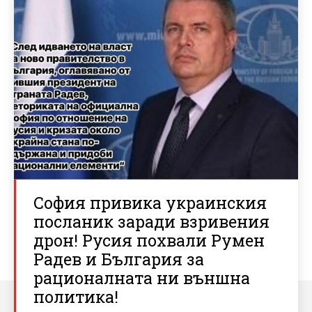
София привика украинския
посланик заради взривения
дрон! Русия похвали Румен
Радев и България за
рационалната ни външна
политика!