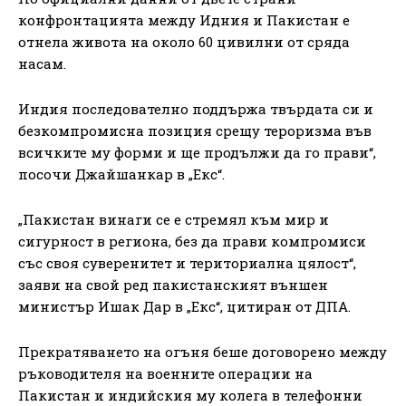
конфронтацията между Идния и Пакистан е
отнела живота на около 60 цивилни от сряда
насам.
Индия последователно поддържа твърдата си и
безкомпромисна позиция срещу тероризма във
всичките му форми и ще продължи да го прави“,
посочи Джайшанкар в „Екс“.
„Пакистан винаги се е стремял към мир и
сигурност в региона, без да прави компромиси
със своя суверенитет и териториална цялост“,
заяви на свой ред пакистанският външен
министър Ишак Дар в „Екс“, цитиран от ДПА.
Прекратяването на огъня беше договорено между
ръководителя на военните операции на
Пакистан и индийския му колега в телефонни