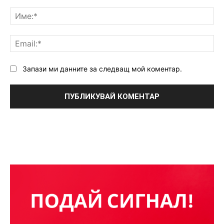
Коментар:
Им
Ema
Запази ми данните за следващ мой коментар.