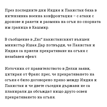
През последните дни Индия и Пакистан бяха в
интензивна военна конфронтация – с атаки с
дронове и ракети и размяна на огън по спорната
им граница в Кашмир.
В съобщение в „Екс“ пакистанският външен
министър Ишак Дар потвърди, че Пакистан и
Индия са приели прекратяване на огъня с
незабавен ефект.
Източник от правителството в Делхи заяви,
цитиран от Франс прес, че прекратяването на
огъня е било договорено пряко между Индия и
Пакистан и че двете съседни държави не са
планирали да обсъждат нищо друго освен
прекратяването на огъня.