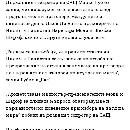
Държавният секретар на САЩ Марко Рубио
заяви, че споразумението е постигнато след
продължителни преговори между него и
вицепрезидента Джей Ди Ванс с премиерите на
Индия и Пакистан Нарендра Моди и Шехбаз
Шариф, както и с други висши служители.
„Радвам се да съобщя, че правителствата на
Индия и Пакистан се съгласиха на незабавно
прекратяване на огъня и започване на преговори
по широк кръг от въпроси на неутрално място“,
заяви Рубио в „Екс“
„Приветстваме министър-председателите Моди и
Шариф за тяхната мъдрост, благоразумие и
държавническо поведение при избора на пътя на
мира“, добави държавният секретар на САЩ.
По официални данни от двете страни