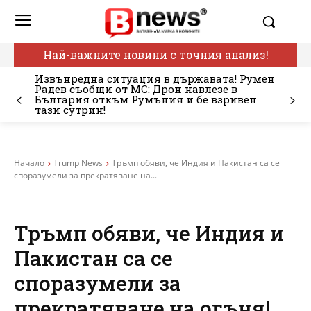
Най-важните новини с точния анализ!
Извънредна ситуация в държавата! Румен
Радев съобщи от МС: Дрон навлезе в
България откъм Румъния и бе взривен
тази сутрин!
Начало
Trump News
Тръмп обяви, че Индия и Пакистан са се
споразумели за прекратяване на...
Тръмп обяви, че Индия и
Пакистан са се
споразумели за
прекратяване на огъня!