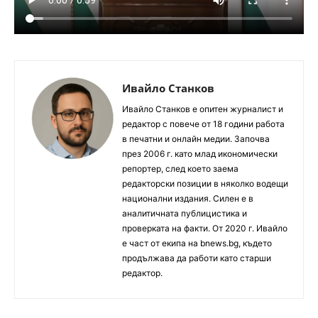
Ивайло Станков
Ивайло Станков е опитен журналист и
редактор с повече от 18 години работа
в печатни и онлайн медии. Започва
през 2006 г. като млад икономически
репортер, след което заема
редакторски позиции в няколко водещи
национални издания. Силен е в
аналитичната публицистика и
проверката на факти. От 2020 г. Ивайло
е част от екипа на bnews.bg, където
продължава да работи като старши
редактор.