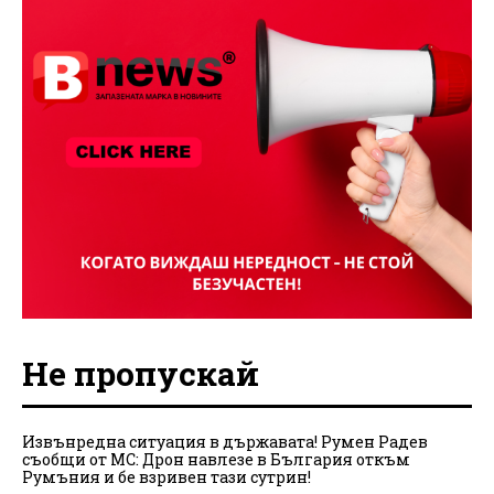
Не пропускай
Извънредна ситуация в държавата! Румен Радев
съобщи от МС: Дрон навлезе в България откъм
Румъния и бе взривен тази сутрин!