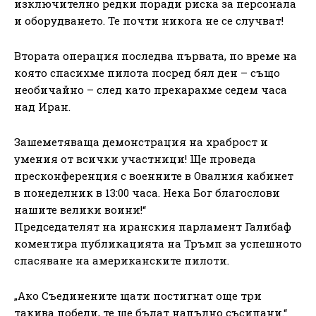
изключително редки поради риска за персонала
и оборудването. Те почти никога не се случват!
Втората операция последва първата, по време на
която спасихме пилота посред бял ден – също
необичайно – след като прекарахме седем часа
над Иран.
Зашеметяваща демонстрация на храброст и
умения от всички участници! Ще проведа
пресконференция с военните в Овалния кабинет
в понеделник в 13:00 часа. Нека Бог благослови
нашите велики воини!“
Председателят на иранския парламент Галибаф
коментира публикацията на Тръмп за успешното
спасяване на американските пилоти.
„Ако Съединените щати постигнат още три
такива победи, те ще бъдат напълно съсипани.“