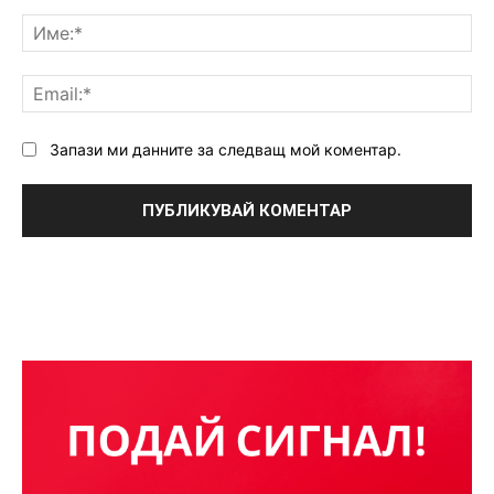
Коментар:
Им
Ema
Запази ми данните за следващ мой коментар.