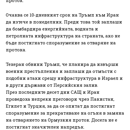
проток.
Очаква се 10-дневният срок на Тръмп към Иран
да изтече в понеделник. Преди това той заплаши
да бомбардира енергийната, водната и
петролната инфраструктура на страната, ако не
бъде постигнато споразумение за отваряне на
протока.
Техеран обвини Тръмп, че планира да извърши
военни престъпления и заплаши да отмъсти с
подобни атаки срещу инфраструктура в Израел и
в други държави от Персийския залив.
През последните десет дни САЩ и Иран
проведоха непреки преговори чрез Пакистан,
Египет и Турция, за да се опитат да постигнат
споразумение за прекратяване на огъня в замяна
на отварянето на Ормузкия проток. Досега не е
постигнат значителен напредък.