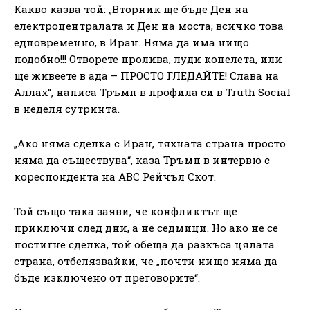
Какво казва той: „Вторник ще бъде Ден на
електроцентралата и Ден на моста, всичко това
едновременно, в Иран. Няма да има нищо
подобно!!! Отворете пролива, луди копелета, или
ще живеете в ада – ПРОСТО ГЛЕДАЙТЕ! Слава на
Аллах“, написа Тръмп в профила си в Truth Social
в неделя сутринта.
„Ако няма сделка с Иран, тяхната страна просто
няма да съществува“, каза Тръмп в интервю с
кореспондента на ABC Рейчъл Скот.
Той също така заяви, че конфликтът ще
приключи след дни, а не седмици. Но ако не се
постигне сделка, той обеща да разкъса цялата
страна, отбелязвайки, че „почти нищо няма да
бъде изключено от преговорите“.