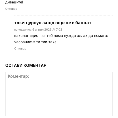
диваците!
Отговор
този цурвул защо още не е баннат
понеделник, 6 април 2026 At 7:02
вакснат идиот, за теб няма нужда аллах да помага:
часовникът ти тик-така…
Отговор
ОСТАВИ КОМЕНТАР