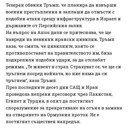
Техеран обвини Тръмп, че планира да извърши
военни престъпления и заплаши да отмъсти с
подобни атаки срещу инфраструктура в Израел и
държавите от Персийския залив.
На въпрос на Axios дали се притеснява, че ще
навреди на невинни ирански цивилни, Тръмп
каза, че смята, че цивилните, които се
противопоставят на правителството им, биха
подкрепили подобни удари, за да отслабят
режима. „Те живеят в страх. Страхуват се, че ще си
тръгнем посред войната, но ние няма да си
тръгнем“, каза Тръмп.
През последните десет дни САЩ и Иран
проведоха непреки преговори чрез Пакистан,
Египет и Турция, в опит да постигнат
споразумение за прекратяване на огъня в замяна
на отварянето на Ормузкия проток. Не е
постигнат съществен напредък.