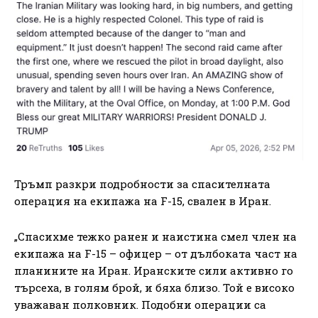
Тръмп разкри подробности за спасителната
операция на екипажа на F-15, свален в Иран.
„Спасихме тежко ранен и наистина смел член на
екипажа на F-15 – офицер – от дълбоката част на
планините на Иран. Иранските сили активно го
търсеха, в голям брой, и бяха близо. Той е високо
уважаван полковник. Подобни операции са