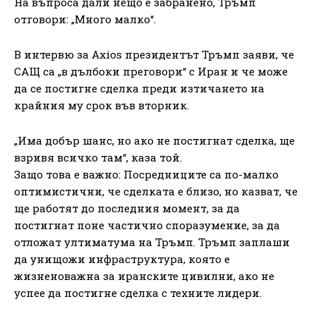
На въпроса дали нещо е забранено, Тръмп
отговори: „Много малко“.
В интервю за Axios президентът Тръмп заяви, че
САЩ са „в дълбоки преговори“ с Иран и че може
да се постигне сделка преди изтичането на
крайния му срок във вторник.
„Има добър шанс, но ако не постигнат сделка, ще
взривя всичко там“, каза той.
Защо това е важно: Посредниците са по-малко
оптимистични, че сделката е близо, но казват, че
ще работят до последния момент, за да
постигнат поне частично споразумение, за да
отложат ултиматума на Тръмп. Тръмп заплаши
да унищожи инфраструктура, която е
жизненоважна за иранските цивилни, ако не
успее да постигне сделка с техните лидери.