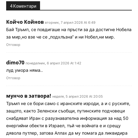
4 Коментари
Койчо Койнов
вторник, 7 април 2026 At 6:49
Бай Тръмп, се повдигаше на пръсти за да достигне Нобела
за мир,но взе че се „подхлъзна“ и ни Нобел,ни мир.
Отговор
dimo70
понеделник, 6 април 2026 At 1:42
луд умора няма..
Отговор
мунчо в затвора!
неделя, 5 април 2026 At 20:05
Тръмп не се бори само с иранските изроди, а и с руските,
защото, както Зеленски съобщи, путинските подчовеци
снабдяват Иран с разузнавателна информация за над 50
енергийни обекти в Израел, тъй че войната е и срещу
дявола путлер, затова Аллах да му помага да ликвидира