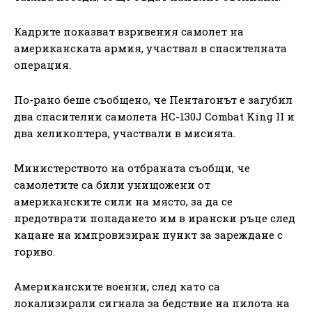
Кадрите показват взривения самолет на
американската армия, участвал в спасителната
операция.
По-рано беше съобщено, че Пентагонът е загубил
два спасителни самолета HC-130J Combat King II и
два хеликоптера, участвали в мисията.
Министерството на отбраната съобщи, че
самолетите са били унищожени от
американските сили на място, за да се
предотврати попадането им в ирански ръце след
кацане на импровизиран пункт за зареждане с
гориво.
Американските военни, след като са
локализирали сигнала за бедствие на пилота на