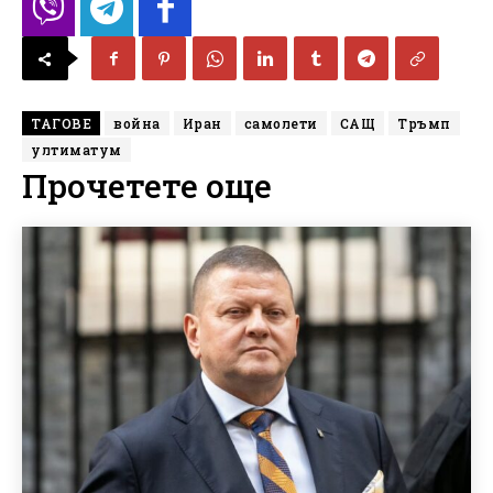
ТАГОВЕ
война
Иран
самолети
САЩ
Тръмп
ултиматум
Прочетете още