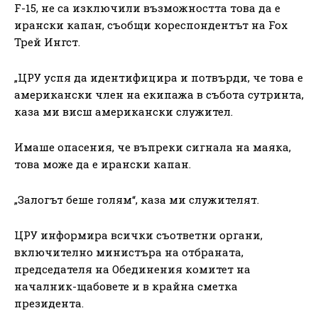
F-15, не са изключили възможността това да е
ирански капан, съобщи кореспондентът на Fox
Трей Ингст.
„ЦРУ успя да идентифицира и потвърди, че това е
американски член на екипажа в събота сутринта,
каза ми висш американски служител.
Имаше опасения, че въпреки сигнала на маяка,
това може да е ирански капан.
„Залогът беше голям“, каза ми служителят.
ЦРУ информира всички съответни органи,
включително министъра на отбраната,
председателя на Обединения комитет на
началник-щабовете и в крайна сметка
президента.