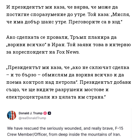
И президентът ми каза, че вярва, че може да
постигне споразумение до утре. Той каза: „Мисля,
че има добър шанс утре. Преговорите са в ход.“
Ако сделката се провали, Тръмп планира да
„взриви всичко“ в Иран. Той заяви това в интервю
за кореспондент на Fox News.
„Президентът ми каза, че „ако не сключат сделка
– и то бързо – обмислям да взривя всичко и да
поема контрол над петрола“. Президентът добави
също, че ще видите разрушени мостове и
електроцентрали из цялата им страна.“