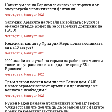
Новите умове на Борисов се оказаха изпържени от
злоупотреба с политически фентанил!
четвъртък, 6 август 2026
Залужни: Армията на Украйна и войната с Русия се
оказаха твърде модерни за остарелите доктрини на
НАТО!
четвъртък, 6 август 2026
Немският канцлер Фридрих Мерц подава оставката
си на 10 август?
четвъртък, 6 август 2026
1000 жалби за случай на тормоз на работното място и
токсично управление са подадени срещу ЕК в
Брюксел!
четвъртък, 6 август 2026
Тръмп строи военен комплекс в Белия дом: САЩ
имаме огромен запас от оръжия и произвеждаме
колкото е необходимо!
четвъртък, 6 август 2026
Румен Радев размаза италианците и “юнак” Гюров:
Чуждестранните политици да се запознаят с фактите
преди да коментират страната ни!