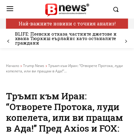
Най-важните новини с точния анализ!
BLIFE: Пеевски отказа частните джетове и
хвана Тюркиш еърлайнс като останалите
граждани
Начало
Trump News
Тръмп към Иран: “Отворете Протока, луди
копелета, или ви пращам в Ада!”...
Тръмп към Иран:
“Отворете Протока, луди
копелета, или ви пращам
в Ада!” Пред Axios и FOX: