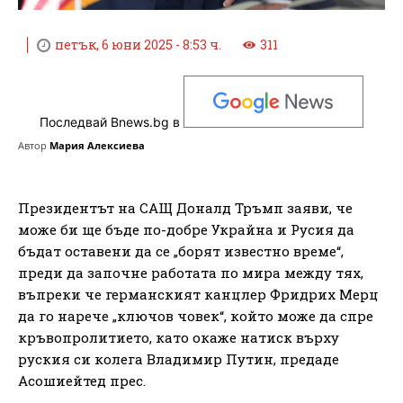
петък, 6 юни 2025 - 8:53 ч.
311
Последвай Bnews.bg в
Автор
Мария Алексиева
Президентът на САЩ Доналд Тръмп заяви, че
може би ще бъде по-добре Украйна и Русия да
бъдат оставени да се „борят известно време“,
преди да започне работата по мира между тях,
въпреки че германският канцлер Фридрих Мерц
да го нарече „ключов човек“, който може да спре
кръвопролитието, като окаже натиск върху
руския си колега Владимир Путин, предаде
Асошиейтед прес.