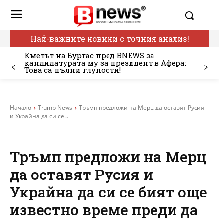
Най-важните новини с точния анализ!
Кметът на Бургас пред BNEWS за
кандидатурата му за президент в Афера:
Това са пълни глупости!
Начало
Trump News
Тръмп предложи на Мерц да оставят Русия
и Украйна да си се...
Тръмп предложи на Мерц
да оставят Русия и
Украйна да си се бият още
известно време преди да