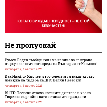
Не пропускай
Румен Радев съобщи голяма новина за контрола
върху екологичната среда на България от Космоса!
четвъртък, 6 август 2026
Как Ивайло Мирчев и троловете му лъскат здраво
имиджа на лидера на ДПС Делян Пеевски!
четвъртък, 6 август 2026
BLIFE: Пеевски отказа частните джетове и хвана
Тюркиш еърлайнс като останалите граждани
четвъртък, 6 август 2026