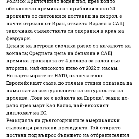
Politico: Критичният воден път, през който
обикновено преминават приблизително 20
процента от световните доставки на петрол, е
почти отрязан от Иран, откакто Израел и САЩ
започнаха съвместната си операция в края на
февруари.
Цените на петрола скочиха рязко от началото на
войната; Средната цена на бензина в САЩ
премина границата от 4 долара за галон във
вторник, най-високото ниво от 2022 г. насам.
Но партньорите от НАТО, включително
Европейският съюз, до голяма степен отказаха да
помогнат за осигуряването на сигурността на
пролива. „Това не е войната на Европа“, заяви по-
рано през март Кая Калас, най-високият
дипломат на ЕС.
Реакцията на дългогодишните американски
съюзници разгневи президента. Той открито
постави под въпрос бъдещето на отбранителния