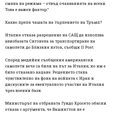
смяна на режима – отвъд очакванията на всеки.
Това е важен фактор.“
Какво преля чашата на търпението на Тръмп?
Италия отказа разрешение на САЩ да използва
авиобазата Сигонела за транспортиране на
самолети до Близкия изток, съобщи Il Post.
Според медийни съобщения американски
самолети вече са били на път за Италия, но им е
било отказано кацане. Решението стана
чувствително на фона на войната с Иран и
дискусиите за евентуалното участие на Италия
чрез военни бази.
Министърът на отбраната Гуидо Кросето обясни
отказа с аргумента, че Вашингтон не е