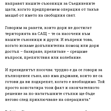
направят нашите съюзници за Съединените
щати, когато предприемем операция от такъв
мащаб от името на свободния свят.
Говорим за ракети, които дори не достигат
територията на САЩ – те са насочени към
нашите съюзници и други. И въпреки това,
когато искаме допълнителна помощ или дори
достъп – базиране, прелитане – срещаме
въпроси, препятствия или колебание.
И президентът посочва: трудно е да се говори за
пълноценен съюз, ако има държави, които не са
готови да ви подкрепят, когато е необходимо. Той
просто констатира този факт и окончателното
решение за по-нататъшните стъпки ще бъде
негово след приключване на операцията.“