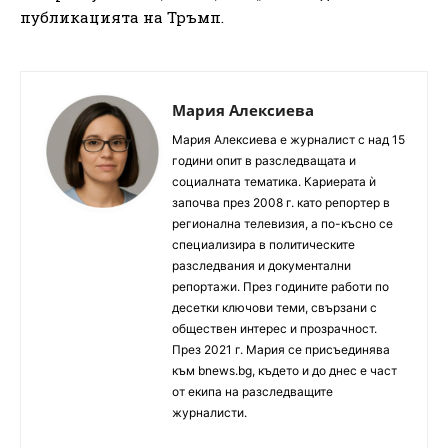
публикацията на Тръмп.
Мария Алексиева
Мария Алексиева е журналист с над 15
години опит в разследващата и
социалната тематика. Кариерата ѝ
започва през 2008 г. като репортер в
регионална телевизия, а по-късно се
специализира в политическите
разследвания и документални
репортажи. През годините работи по
десетки ключови теми, свързани с
обществен интерес и прозрачност.
През 2021 г. Мария се присъединява
към bnews.bg, където и до днес е част
от екипа на разследващите
журналисти.