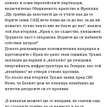
алианс и осмя европейските партньори,
включително Обединеното кралство и Франция.
„Ще трябва да започнете да се учите как да се
борите сами, САЩ вече няма да са до вас, за да ви
помагат, точно както вие не бяхте до нас“, написа
той във вторник. „Иран е, по същество, унищожен.
Трудната част е свършена. Вървете да си набавяте
собствен петрол!“
Докато рекламираше положителния напредък в
преговорите с Иран по-рано тази седмица, Тръмп
заплаши да взриви и „напълно“ да унищожи
енергийната инфраструктура на Техеран, ако той
„незабавно“ не отвори отново пролива.
По-късно във вторник Тръмп заяви пред CBS
News, че Белият дом не планира незабавно да
изтегли ресурсите си от пролива.
„В някакъв момент ще го направя, не съвсем още,
но страните трябва да се намесят и да се