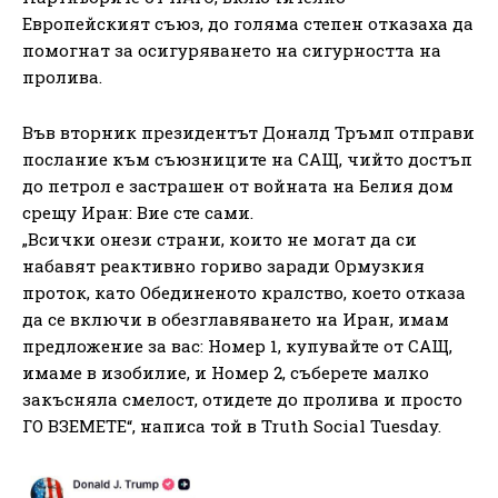
Европейският съюз, до голяма степен отказаха да
помогнат за осигуряването на сигурността на
пролива.
Във вторник президентът Доналд Тръмп отправи
послание към съюзниците на САЩ, чийто достъп
до петрол е застрашен от войната на Белия дом
срещу Иран: Вие сте сами.
„Всички онези страни, които не могат да си
набавят реактивно гориво заради Ормузкия
проток, като Обединеното кралство, което отказа
да се включи в обезглавяването на Иран, имам
предложение за вас: Номер 1, купувайте от САЩ,
имаме в изобилие, и Номер 2, съберете малко
закъсняла смелост, отидете до пролива и просто
ГО ВЗЕМЕТЕ“, написа той в Truth Social Tuesday.