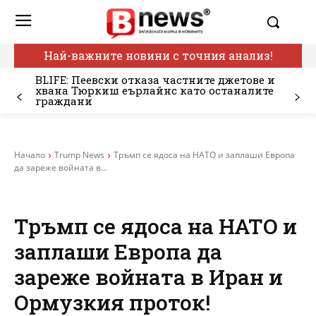
Най-важните новини с точния анализ!
BLIFE: Пеевски отказа частните джетове и
хвана Тюркиш еърлайнс като останалите
граждани
Начало
Trump News
Тръмп се ядоса на НАТО и заплаши Европа
да зареже войната в...
Тръмп се ядоса на НАТО и
заплаши Европа да
зареже войната в Иран и
Ормузкия проток!