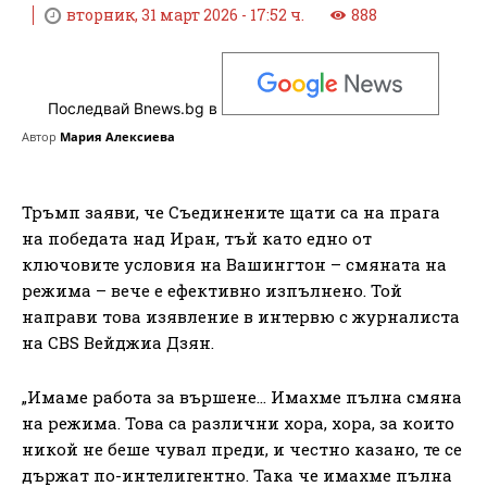
вторник, 31 март 2026 - 17:52 ч.
888
Последвай Bnews.bg в
Автор
Мария Алексиева
Тръмп заяви, че Съединените щати са на прага
на победата над Иран, тъй като едно от
ключовите условия на Вашингтон – смяната на
режима – вече е ефективно изпълнено. Той
направи това изявление в интервю с журналиста
на CBS Вейджиа Дзян.
„Имаме работа за вършене… Имахме пълна смяна
на режима. Това са различни хора, хора, за които
никой не беше чувал преди, и честно казано, те се
държат по-интелигентно. Така че имахме пълна