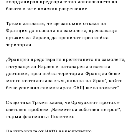
координирал предварително използването на
базата и не е поискал разрешение.
Тръмп заплаши, че ще запомни отказа на
Франция да позволи на самолети, превозващи
оръжия за Израел, да прелитат през нейна
територия.
„Франция предотврати прелитането на самолети,
пътуващи за Израел и натоварени с военни
доставки, през нейна територия. Франция беше
много неотзивчива към „палача на Иран“, който
беше успешно елиминиран. САЩ ще запомнят.“
Също така Тръмп казва, че Ормузкият проток е
световен проблем: „Вземете си собствен петрол!“,
гърми флагманът Политико.
Партньорите от НАТО, включително