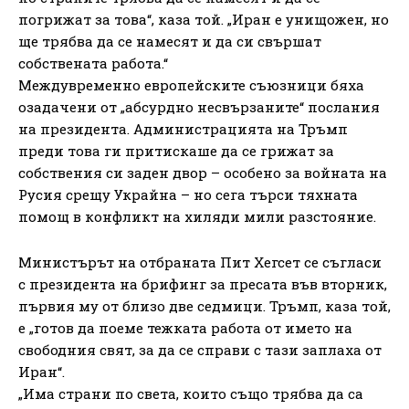
погрижат за това“, каза той. „Иран е унищожен, но
ще трябва да се намесят и да си свършат
собствената работа.“
Междувременно европейските съюзници бяха
озадачени от „абсурдно несвързаните“ послания
на президента. Администрацията на Тръмп
преди това ги притискаше да се грижат за
собствения си заден двор – особено за войната на
Русия срещу Украйна – но сега търси тяхната
помощ в конфликт на хиляди мили разстояние.
Министърът на отбраната Пит Хегсет се съгласи
с президента на брифинг за пресата във вторник,
първия му от близо две седмици. Тръмп, каза той,
е „готов да поеме тежката работа от името на
свободния свят, за да се справи с тази заплаха от
Иран“.
„Има страни по света, които също трябва да са