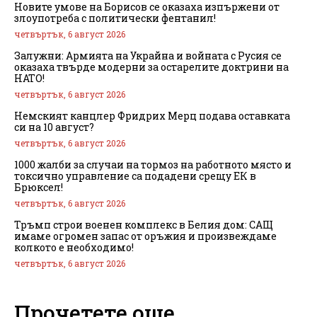
Новите умове на Борисов се оказаха изпържени от
злоупотреба с политически фентанил!
четвъртък, 6 август 2026
Залужни: Армията на Украйна и войната с Русия се
оказаха твърде модерни за остарелите доктрини на
НАТО!
четвъртък, 6 август 2026
Немският канцлер Фридрих Мерц подава оставката
си на 10 август?
четвъртък, 6 август 2026
1000 жалби за случаи на тормоз на работното място и
токсично управление са подадени срещу ЕК в
Брюксел!
четвъртък, 6 август 2026
Тръмп строи военен комплекс в Белия дом: САЩ
имаме огромен запас от оръжия и произвеждаме
колкото е необходимо!
четвъртък, 6 август 2026
Прочетете още