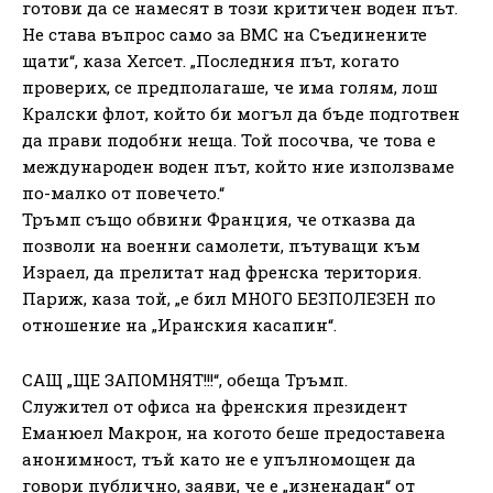
готови да се намесят в този критичен воден път.
Не става въпрос само за ВМС на Съединените
щати“, каза Хегсет. „Последния път, когато
проверих, се предполагаше, че има голям, лош
Кралски флот, който би могъл да бъде подготвен
да прави подобни неща. Той посочва, че това е
международен воден път, който ние използваме
по-малко от повечето.“
Тръмп също обвини Франция, че отказва да
позволи на военни самолети, пътуващи към
Израел, да прелитат над френска територия.
Париж, каза той, „е бил МНОГО БЕЗПОЛЕЗЕН по
отношение на „Иранския касапин“.
САЩ „ЩЕ ЗАПОМНЯТ!!!“, обеща Тръмп.
Служител от офиса на френския президент
Еманюел Макрон, на когото беше предоставена
анонимност, тъй като не е упълномощен да
говори публично, заяви, че е „изненадан“ от