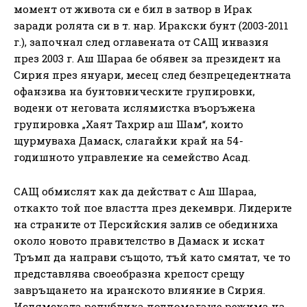
момент от живота си е бил в затвор в Ирак
заради ролята си в т. нар. Иракски бунт (2003-2011
г.), започнал след оглавената от САЩ инвазия
през 2003 г. Аш Шараа бе обявен за президент на
Сирия през януари, месец след безпрецедентната
офанзива на бунтовническите групировки,
водени от неговата ислямистка въоръжена
групировка „Хаят Тахрир аш Шам“, които
щурмуваха Дамаск, слагайки край на 54-
годишното управление на семейство Асад.
САЩ обмислят как да действат с Аш Шараа,
откакто той пое властта през декември. Лидерите
на страните от Персийския залив се обединиха
около новото правителство в Дамаск и искат
Тръмп да направи същото, тъй като смятат, че то
представлява своеобразна крепост срещу
завръщането на иранското влияние в Сирия.
Ислямската република подпомагаше режима на