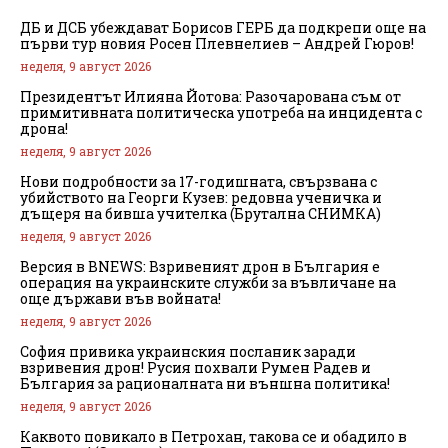
ДБ и ДСБ убеждават Борисов ГЕРБ да подкрепи още на
първи тур новия Росен Плевнелиев – Андрей Гюров!
неделя, 9 август 2026
Президентът Илияна Йотова: Разочарована съм от
примитивната политическа употреба на инцидента с
дрона!
неделя, 9 август 2026
Нови подробности за 17-годишната, свързвана с
убийството на Георги Кузев: редовна ученичка и
дъщеря на бивша учителка (Брутална СНИМКА)
неделя, 9 август 2026
Версия в BNEWS: Взривеният дрон в България е
операция на украинските служби за въвличане на
още държави във войната!
неделя, 9 август 2026
София привика украинския посланик заради
взривения дрон! Русия похвали Румен Радев и
България за рационалната ни външна политика!
неделя, 9 август 2026
Каквото повикало в Петрохан, такова се и обадило в