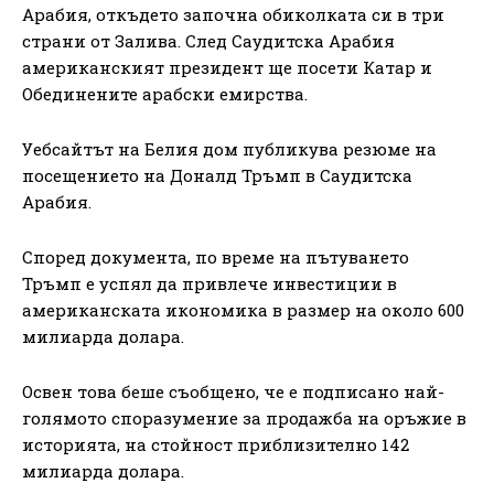
Арабия, откъдето започна обиколката си в три
страни от Залива. След Саудитска Арабия
американският президент ще посети Катар и
Обединените арабски емирства.
Уебсайтът на Белия дом публикува резюме на
посещението на Доналд Тръмп в Саудитска
Арабия.
Според документа, по време на пътуването
Тръмп е успял да привлече инвестиции в
американската икономика в размер на около 600
милиарда долара.
Освен това беше съобщено, че е подписано най-
голямото споразумение за продажба на оръжие в
историята, на стойност приблизително 142
милиарда долара.