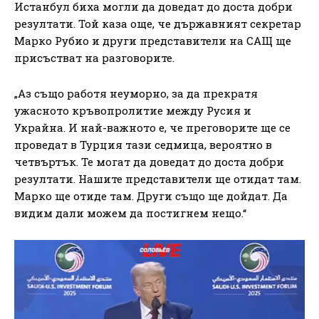
Истанбул биха могли да доведат до доста добри
резултати. Той каза още, че държавният секретар
Марко Рубио и други представители на САЩ ще
присъстват на разговорите.
„Аз също работя неуморно, за да прекратя
ужасното кръвопролитие между Русия и
Украйна. И най-важното е, че преговорите ще се
проведат в Турция тази седмица, вероятно в
четвъртък. Те могат да доведат до доста добри
резултати. Нашите представители ще отидат там.
Марко ще отиде там. Други също ще дойдат. Да
видим дали можем да постигнем нещо.“