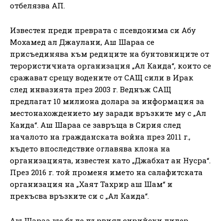
отбелязва АП.
Известен преди преврата с псевдонима си Абу
Мохамед ал Джаулани, Аш Шараа се
присъединява към редиците на бунтовниците от
терористичната организация „Ал Каида“, които се
сражават срещу водените от САЩ сили в Ирак
след инвазията през 2003 г. Веднъж САЩ
предлагат 10 милиона долара за информация за
местонахождението му заради връзките му с „Ал
Каида“. Аш Шараа се завръща в Сирия след
началото на гражданската война през 2011 г.,
където впоследствие оглавява клона на
организацията, известен като „Джабхат ан Нусра“.
През 2016 г. той променя името на салафитската
организация на „Хаят Тахрир аш Шам“ и
прекъсва връзките си с „Ал Каида“.
Аш Шараа ще бъде първият сирийски лидер,