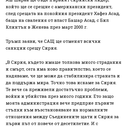
който ще се срещне с американски президент,
след срещата на покойния президент Хафез Асад,
баща на сваления от власт Башар Асад, с Бил
Клинтън в Женева през март 2000 г.
Тръмп заяви, че САЩ ще отменят всички
санкции срещу Сирия.
„В Сирия, където имаше толкова много страдания
и смърт, сега има ново правителство, което се
надяваме, че ще може да стабилизира страната и
да поддържа мира. Точно това искаме за Сирия.
Те вече са преживели достатъчно проблеми,
войни и убийства през много години. Ето защо
моята администрация вече предприе първите
стъпки към възстановяване на нормалните
отношения между Съединените щати и Сирия за
първи път от повече от десетилетие. И с