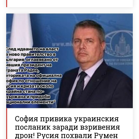
София привика украинския
посланик заради взривения
дрон! Русия похвали Румен