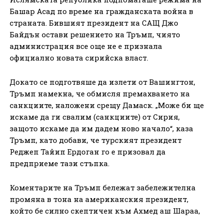
Башар Асад по време на гражданската война в
страната. Бившият президент на САЩ Джо
Байдън остави решението на Тръмп, чиято
администрация все още не е признала
официално новата сирийска власт.
Докато се подготвяше да излети от Вашингтон,
Тръмп намекна, че обмисля премахването на
санкциите, наложени срещу Дамаск. „Може би ще
искаме да ги свалим (санкциите) от Сирия,
защото искаме да им дадем ново начало“, каза
Тръмп, като добави, че турският президент
Реджеп Тайип Ердоган го е призовал да
предприеме тази стъпка.
Коментарите на Тръмп бележат забележителна
промяна в тона на американския президент,
който бе силно скептичен към Ахмед аш Шараа,