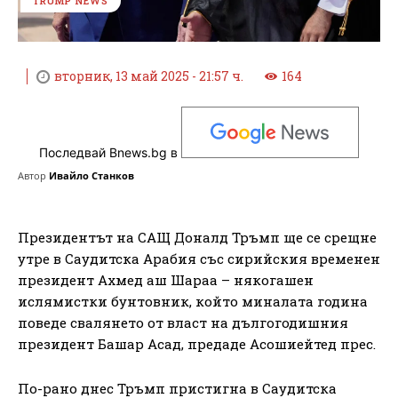
TRUMP NEWS
вторник, 13 май 2025 - 21:57 ч.
164
Последвай Bnews.bg в
Автор
Ивайло Станков
Президентът на САЩ Доналд Тръмп ще се срещне
утре в Саудитска Арабия със сирийския временен
президент Ахмед аш Шараа – някогашен
ислямистки бунтовник, който миналата година
поведе свалянето от власт на дългогодишния
президент Башар Асад, предаде Асошиейтед прес.
По-рано днес Тръмп пристигна в Саудитска