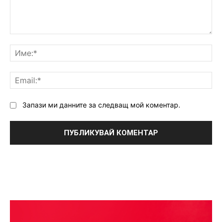
Коментар:
Им
Ema
Запази ми данните за следващ мой коментар.