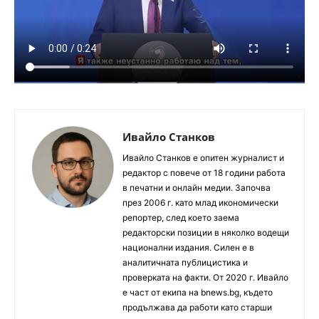
Ивайло Станков
Ивайло Станков е опитен журналист и
редактор с повече от 18 години работа
в печатни и онлайн медии. Започва
през 2006 г. като млад икономически
репортер, след което заема
редакторски позиции в няколко водещи
национални издания. Силен е в
аналитичната публицистика и
проверката на факти. От 2020 г. Ивайло
е част от екипа на bnews.bg, където
продължава да работи като старши