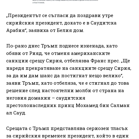
„Президентът се съгласи да поздрави утре
сирийския президент, докато е в Саудитска
Арабия“, заявиха от Белия дом.
По-рано днес Тръмп поднесе изненада, като
обяви от Рияд, че отменя американските
санкции срещу Сирия, отбелязва Франс прес. „Ще
наредя прекратяване на санкциите срещу Сирия,
за да им дам шанс да постигнат нещо велико“,
заяви Тръмп, като отбеляза, че е стигнал до това
решение след настоятелни молби от страна на
неговия домакин – саудитския
престолонаследник принц Мохамед бин Салман
ал Сауд.
Срещата с Тръмп представлява сериозен тласък
за сирийския временен президент, който в един