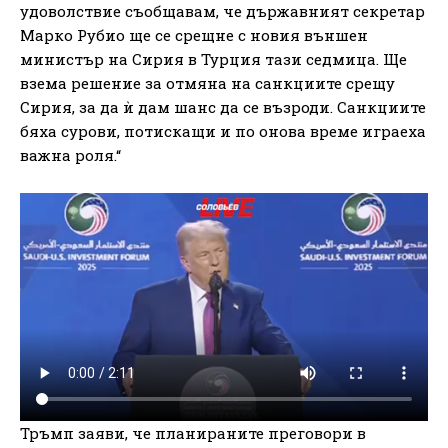
удоволствие съобщавам, че държавният секретар
Марко Рубио ще се срещне с новия външен
министър на Сирия в Турция тази седмица. Ще
взема решение за отмяна на санкциите срещу
Сирия, за да ѝ дам шанс да се възроди. Санкциите
бяха сурови, потискащи и по онова време играеха
важна роля.“
Тръмп заяви, че планираните преговори в