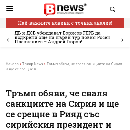
Най-важните новини с точния анализ!
ДБ и ДСБ убеждават Борисов ГЕРБ да
подкрепи още на първи тур новия Росен
Плевнелиев – Андрей Гюров!
Начало
Trump News
Тръмп обяви, че сваля санкциите на Сирия
и ще се срещне в...
Тръмп обяви, че сваля
санкциите на Сирия и ще
се срещне в Рияд със
сирийския президент и