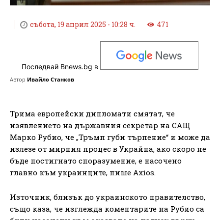
събота, 19 април 2025 - 10:28 ч.
471
Последвай Bnews.bg в
Автор
Ивайло Станков
Трима европейски дипломати смятат, че
изявлението на държавния секретар на САЩ
Марко Рубио, че „Тръмп губи търпение“ и може да
излезе от мирния процес в Украйна, ако скоро не
бъде постигнато споразумение, е насочено
главно към украинците, пише Axios.
Източник, близък до украинското правителство,
също каза, че изглежда коментарите на Рубио са