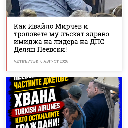
Как Ивайло Мирчев и
троловете му лъскат здраво
имиджа на лидера на ДПС
Делян Пеевски!
ЧЕТВЪРТЪК, 6 АВГУСТ 2026