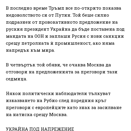
В последно време Тръмп все по-открито показва
недоволството си от Путин. Той беше силно
подразнен от провокативното предложение на
руския президент Украйна да бъде поставена под
мандата на ООН и заплаши Русия с нови санкции
срещу петролната ѝ промишленост, ако няма
напредък към мира.
В четвъртък той обяви, че очаква Москва да
отговори на предложенията за преговори тази
седмица.
Някои политически наблюдатели тълкуват
изказването на Рубио след поредния кръг
преговори с европейците като знак за засилване
на натиска срещу Москва.
УКРАЙНА ПОД НАПРЕЖЕНИЕ