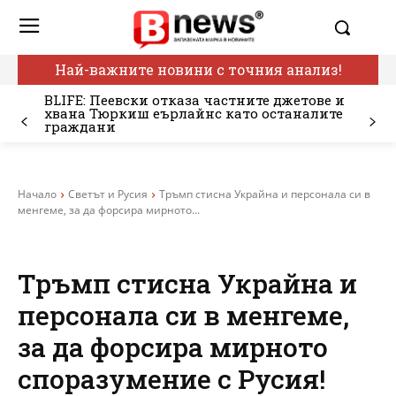
Най-важните новини с точния анализ!
BLIFE: Пеевски отказа частните джетове и
хвана Тюркиш еърлайнс като останалите
граждани
Начало
Светът и Русия
Тръмп стисна Украйна и персонала си в
менгеме, за да форсира мирното...
Тръмп стисна Украйна и
персонала си в менгеме,
за да форсира мирното
споразумение с Русия!