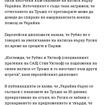
били насочени към оказване на натиск върху
Украйна. Източникът е също така загрижен, че
оттеглянето на Тръмп от преговорите може да
доведе до спиране на американската военна
помощ за Украйна.
Европейски дипломати казаха, че Рубио не е
говорил за увеличаване на натиска върху Русия
по време на срещите в Париж.
„Изглежда, че Рубио и Уиткоф (специалният
пратеник на САЩ Стив Уиткоф) са подложени на
силен натиск от Тръмп и го насочват към други
играчи“, каза европейският дипломат.
В публикацията се казва, че „Украйна бързо се
съгласи с плановете на Тръмп за 30-дневно
прекратяване на огъня, но Русия се забави с
прокарването на предложението и твърди, че