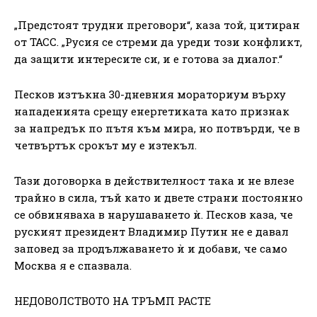
„Предстоят трудни преговори“, каза той, цитиран
от ТАСС. „Русия се стреми да уреди този конфликт,
да защити интересите си, и е готова за диалог.“
Песков изтъкна 30-дневния мораториум върху
нападенията срещу енергетиката като признак
за напредък по пътя към мира, но потвърди, че в
четвъртък срокът му е изтекъл.
Тази договорка в действителност така и не влезе
трайно в сила, тъй като и двете страни постоянно
се обвиняваха в нарушаването ѝ. Песков каза, че
руският президент Владимир Путин не е давал
заповед за продължаването ѝ и добави, че само
Москва я е спазвала.
НЕДОВОЛСТВОТО НА ТРЪМП РАСТЕ