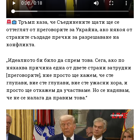
Тръмп каза, че Съединените щати ще се
оттеглят от преговорите за Украйна, ако някоя от
страните създаде пречки за разрешаване на
конфликта.
„Идеалното би било да спрем това. Сега, ако по
някаква причина една от двете страни затрудни
[преговорите], ние просто ще кажем, че сте
глупави, вие сте глупави, вие сте ужасни хора, и
просто ще откажем да участваме. Но се надявам,
че не се налага да правим това.“