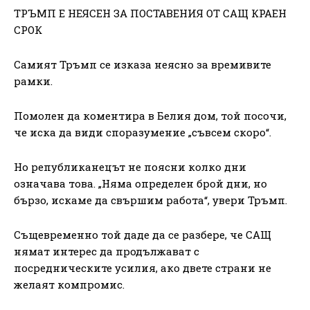
ТРЪМП Е НЕЯСЕН ЗА ПОСТАВЕНИЯ ОТ САЩ КРАЕН
СРОК
Самият Тръмп се изказа неясно за времивите
рамки.
Помолен да коментира в Белия дом, той посочи,
че иска да види споразумение „съвсем скоро“.
Но републиканецът не поясни колко дни
означава това. „Няма определен брой дни, но
бързо, искаме да свършим работа“, увери Тръмп.
Същевременно той даде да се разбере, че САЩ
нямат интерес да продължават с
посредническите усилия, ако двете страни не
желаят компромис.