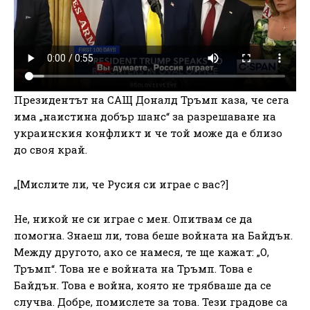
Президентът на САЩ Доналд Тръмп каза, че сега
има „наистина добър шанс“ за разрешаване на
украинския конфликт и че той може да е близо
до своя край.
„[Мислите ли, че Русия си играе с вас?]
Не, никой не си играе с мен. Опитвам се да
помогна. Знаеш ли, това беше войната на Байдън.
Между другото, ако се намеся, те ще кажат: „О,
Тръмп“. Това не е войната на Тръмп. Това е
Байдън. Това е война, която не трябваше да се
случва. Добре, помислете за това. Тези градове са