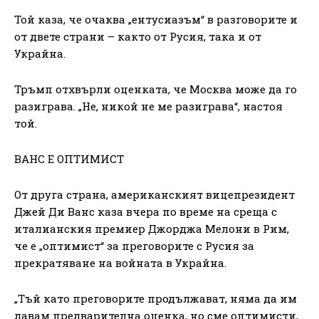
Той каза, че очаква „ентусиазъм“ в разговорите и
от двете страни – както от Русия, така и от
Украйна.
Тръмп отхвърли оценката, че Москва може да го
разиграва. „Не, никой не ме разиграва“, настоя
той.
ВАНС Е ОПТИМИСТ
От друга страна, американският вицепрезидент
Джей Ди Ванс каза вчера по време на среща с
италианския премиер Джорджа Мелони в Рим,
че е „оптимист“ за преговорите с Русия за
прекратяване на войната в Украйна.
„Тъй като преговорите продължават, няма да им
давам предварителна оценка, но сме оптимисти,