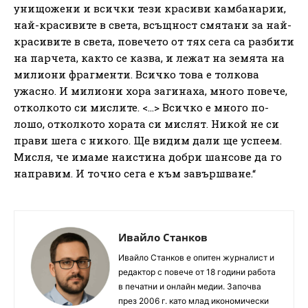
унищожени и всички тези красиви камбанарии,
най-красивите в света, всъщност смятани за най-
красивите в света, повечето от тях сега са разбити
на парчета, както се казва, и лежат на земята на
милиони фрагменти. Всичко това е толкова
ужасно. И милиони хора загинаха, много повече,
отколкото си мислите. <…> Всичко е много по-
лошо, отколкото хората си мислят. Никой не си
прави шега с никого. Ще видим дали ще успеем.
Мисля, че имаме наистина добри шансове да го
направим. И точно сега е към завършване.“
Ивайло Станков
Ивайло Станков е опитен журналист и
редактор с повече от 18 години работа
в печатни и онлайн медии. Започва
през 2006 г. като млад икономически