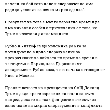
печели на бойното поле и следователно има
редица условия за всяка мирна сделка“.
В резултат на това е малко вероятно Кремъл да
има някакви особени притеснения от това, че
Тръмп изоставя дипломацията.
Рубио и Уиткоф също изложиха рамка за
потенциално мирно споразумение за
прекратяване на войната по време на срещи в
четвъртък в Париж, каза Държавният
департамент. Рубио каза, че сега чака отговори от
Киев и Москва.
Правителството на президента на САЩ Доналд
Тръмп даде противоречиви сигнали за пътя
напред, докато на този фон расте натискът за
сключване на мирно споразумение в конфликта