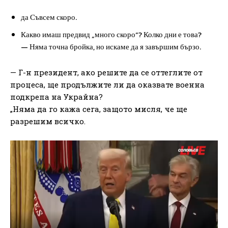
да Съвсем скоро.
Какво имаш предвид „много скоро“? Колко дни е това?
— Няма точна бройка, но искаме да я завършим бързо.
— Г-н президент, ако решите да се оттеглите от
процеса, ще продължите ли да оказвате военна
подкрепа на Украйна?
„Няма да го кажа сега, защото мисля, че ще
разрешим всичко.