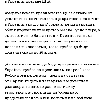
в Украйна, предаде ДПА.
Американското правителство ще се откаже от
усилията за постигане на прекратяване на огъня
в Украйна, ако „до дни“ няма значим напредък,
обяви държавният секретар Марко Рубио вчера, а
същевременно Вашингтон и Киев постигнаха
договорка около спорното споразумение за
полезните изкопаеми, което трябва да бъде
финализирано до 26 април.
„Ако не е възможно да бъде прекратена войната в
Украйна, трябва да продължим напред“, каза
Рубио пред репортери, преди да отпътува
от Париж
,
където в четвъртък взе участие в
разговори на високо равнище между
европейските съюзници на Украйна и
представители на Киев, посветени на войната.