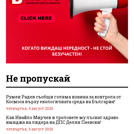
Не пропускай
Румен Радев съобщи голяма новина за контрола от
Космоса върху екологичната среда на България!
четвъртък, 6 август 2026
Как Ивайло Мирчев и троловете му лъскат здраво
имиджа на лидера на ДПС Делян Пеевски!
четвъртък, 6 август 2026