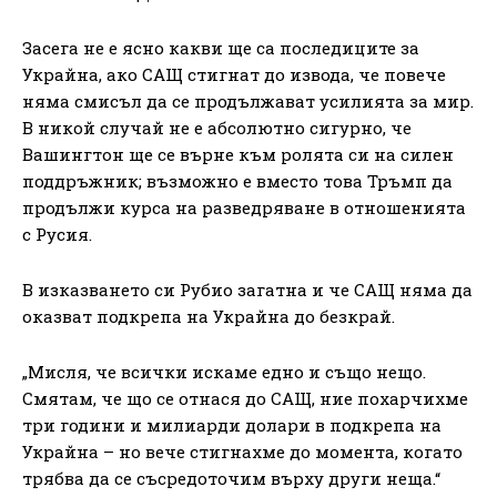
Засега не е ясно какви ще са последиците за
Украйна, ако САЩ стигнат до извода, че повече
няма смисъл да се продължават усилията за мир.
В никой случай не е абсолютно сигурно, че
Вашингтон ще се върне към ролята си на силен
поддръжник; възможно е вместо това Тръмп да
продължи курса на разведряване в отношенията
с Русия.
В изказването си Рубио загатна и че САЩ няма да
оказват подкрепа на Украйна до безкрай.
„Мисля, че всички искаме едно и също нещо.
Смятам, че що се отнася до САЩ, ние похарчихме
три години и милиарди долари в подкрепа на
Украйна – но вече стигнахме до момента, когато
трябва да се съсредоточим върху други неща.“