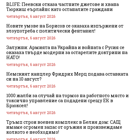
BLIFE: Пеевски отказа частните джетове и хвана
Тюркиш еърлайнс като останалите граждани
четвъртък, 6 август 2026
Новите умове на Борисов се оказаха изпържени от
злоупотреба с политически фентанил!
четвъртък, 6 август 2026
Залужни: Армията на Украйна и войната с Русия се
оказаха твърде модерни за остарелите доктрини на
НАТО!
четвъртък, 6 август 2026
Немският канцлер Фридрих Мерц подава оставката
си на 10 август?
четвъртък, 6 август 2026
1000 жалби за случай на тормоз на работното място и
токсично управление са подадени срещу ЕК в
Брюксел!
четвъртък, 6 август 2026
Тръмп строи военен комплекс в Белия дом: САЩ
имаме огромен запас от оръжия и произвеждаме
колкото е необходимо!
четвъртък, 6 август 2026