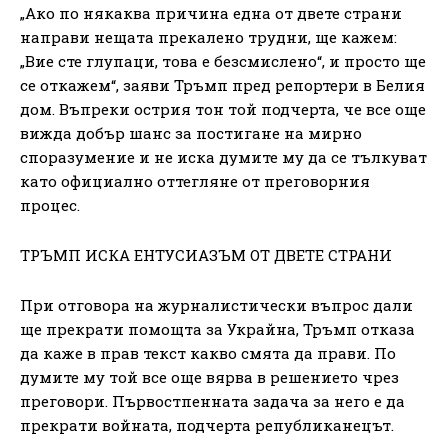
„Ако по някаква причина една от двете страни
направи нещата прекалено трудни, ще кажем:
„Вие сте глупаци, това е безсмислено“, и просто ще
се откажем“, заяви Тръмп пред репортери в Белия
дом. Въпреки острия тон той подчерта, че все още
вижда добър шанс за постигане на мирно
споразумение и не иска думите му да се тълкуват
като официално оттегляне от преговорния
процес.
ТРЪМП ИСКА ЕНТУСИАЗЪМ ОТ ДВЕТЕ СТРАНИ
При отговора на журналистически въпрос дали
ще прекрати помощта за Украйна, Тръмп отказа
да каже в прав текст какво смята да прави. По
думите му той все още вярва в решението чрез
преговори. Първостпенната задача за него е да
прекрати войната, подчерта републиканецът.