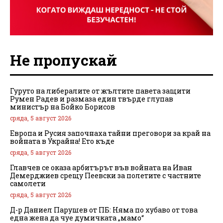
Не пропускай
Гуруто на либералите от жълтите павета защити
Румен Радев и размаза един твърде глупав
министър на Бойко Борисов
сряда, 5 август 2026
Европа и Русия започнаха тайни преговори за край на
войната в Украйна! Ето къде
сряда, 5 август 2026
Главчев се оказа арбитърът във войната на Иван
Демерджиев срещу Пеевски за полетите с частните
самолети
сряда, 5 август 2026
Д-р Даниел Парушев от ПБ: Няма по хубаво от това
една жена да чуе думичката „мамо“