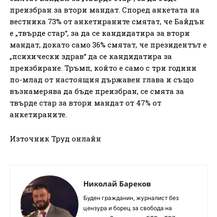
преизбран за втори мандат. Според анкетата на
вестника 73% от анкетираните смятат, че Байдън
е „твърде стар“, за да се кандидатира за втори
мандат, докато само 36% смятат, че президентът е
„психически здрав“ да се кандидатира за
преизбиране. Тръмп, който е само с три години
по-млад от настоящия държавен глава и също
възнамерява да бъде преизбран, се смята за
твърде стар за втори мандат от 47% от
анкетираните.
Източник Труд онлайн
Николай Бареков
Буден гражданин, журналист без
цензура и борец за свобода на