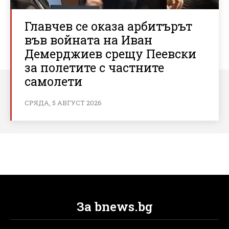
Главчев се оказа арбитърът
във войната на Иван
Демерджиев срещу Пеевски
за полетите с частните
самолети
СРЯДА, 5 АВГУСТ 2026
За bnews.bg