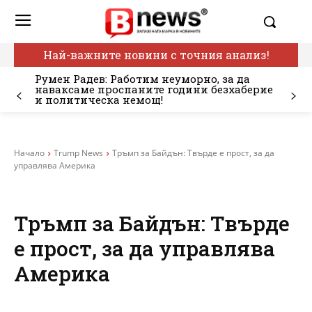
Най-важните новини с точния анализ!
Румен Радев: Работим неуморно, за да
наваксаме проспаните години безхаберие
и политическа немощ!
Начало
Trump News
Тръмп за Байдън: Твърде е прост, за да
управлява Америка
Тръмп за Байдън: Твърде
е прост, за да управлява
Америка