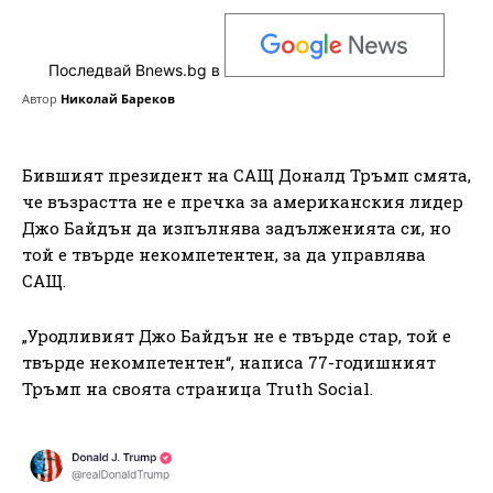
Последвай Bnews.bg в
Автор
Николай Бареков
Бившият президент на САЩ Доналд Тръмп смята,
че възрастта не е пречка за американския лидер
Джо Байдън да изпълнява задълженията си, но
той е твърде некомпетентен, за да управлява
САЩ.
„Уродливият Джо Байдън не е твърде стар, той е
твърде некомпетентен“, написа 77-годишният
Тръмп на своята страница Truth Social.