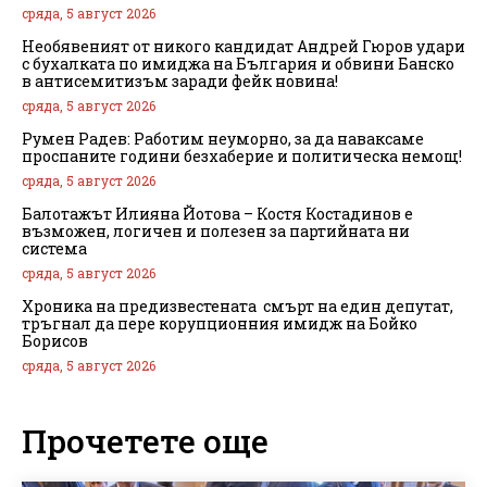
сряда, 5 август 2026
Необявеният от никого кандидат Андрей Гюров удари
с бухалката по имиджа на България и обвини Банско
в антисемитизъм заради фейк новина!
сряда, 5 август 2026
Румен Радев: Работим неуморно, за да наваксаме
проспаните години безхаберие и политическа немощ!
сряда, 5 август 2026
Балотажът Илияна Йотова – Костя Костадинов е
възможен, логичен и полезен за партийната ни
система
сряда, 5 август 2026
Хроника на предизвестената смърт на един депутат,
тръгнал да пере корупционния имидж на Бойко
Борисов
сряда, 5 август 2026
Прочетете още