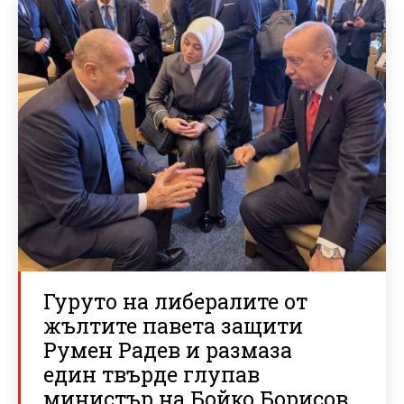
Гуруто на либералите от
жълтите павета защити
Румен Радев и размаза
един твърде глупав
министър на Бойко Борисов