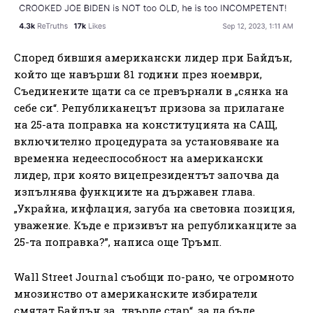
Според бившия американски лидер при Байдън,
който ще навърши 81 години през ноември,
Съединените щати са се превърнали в „сянка на
себе си“. Републиканецът призова за прилагане
на 25-ата поправка на конституцията на САЩ,
включително процедурата за установяване на
временна недееспособност на американски
лидер, при която вицепрезидентът започва да
изпълнява функциите на държавен глава.
„Украйна, инфлация, загуба на световна позиция,
уважение. Къде е призивът на републиканците за
25-та поправка?”, написа още Тръмп.
Wall Street Journal съобщи по-рано, че огромното
мнозинство от американските избиратели
смятат Байдън за „твърде стар“, за да бъде