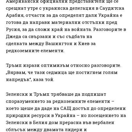
Американски официални представители ще се
срещнат утре с украинска делегация в Саудитска
Арабия, отчасти за да определят дали Украйна е
готова да направи материални отстъпки пред
Русия, за да сложи край на войната. Разговорите в
Джеда са свързани и със съдбата на
сделката между Вашингтон и Киев за
редкоземните елементи.
Тръмп изрази оптимизъм относно разговорите.
„Вярвам, че тази седмица ще постигнем голям
напредък“, каза той.
Зеленски и Тръмп трябваше да подпишат
споразумението за редкоземните елементи –
което щеше да даде на САЩ достъп до определени
природни ресурси в Украйна – но посещението на
Зеленски в Белия дом прерасна във вербален
сблъсък между двамата лидери и