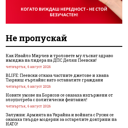
Не пропускай
Как Ивайло Мирчев и троловете му лъскат здраво
имиджа на лидера на ДПС Делян Пеевски!
четвъртък, 6 август 2026
BLIFE: Пеевски отказа частните джетове и хвана
Тюркиш еърлайнс като останалите граждани
четвъртък, 6 август 2026
Новите умове на Борисов се оказаха изпържени от
злоупотреба с политически фентанил!
четвъртък, 6 август 2026
Залужни: Армията на Украйна и войната с Русия се
оказаха твърде модерни за остарелите доктрини на
НАТО!