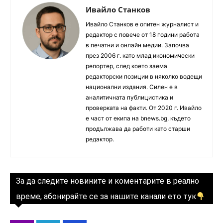
Ивайло Станков
Ивайло Станков е опитен журналист и
редактор с повече от 18 години работа
в печатни и онлайн медии. Започва
през 2006 г. като млад икономически
репортер, след което заема
редакторски позиции в няколко водещи
национални издания. Силен е в
аналитичната публицистика и
проверката на факти. От 2020 г. Ивайло
е част от екипа на bnews.bg, където
продължава да работи като старши
редактор.
За да следите новините и коментарите в реално
време, абонирайте се за нашите канали ето тук