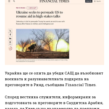
Украйна ще се опита да убеди САЩ да възобновят
военната и разузнавателната подкрепа на
преговорите в Рияд, съобщава Financial Times.
Според вестника служители, информирани за
подготовката за преговорите в Саудитска Арабия,
казаха, че Киев също възнамерява да предложи