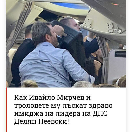
Как Ивайло Мирчев и
троловете му лъскат здраво
имиджа на лидера на ДПС
Делян Пеевски!