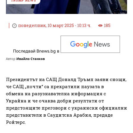
TRUMP NEWS
понеделник, 10 март 2025 - 10:13 ч.
185
Последвай Bnews.bg в
Автор
Ивайло Станков
Президентът на САЩ Доналд Тръмп заяви снощи,
че САЩ „почти“ са прекратили паузата в
обмена на разузнавателна информация с
Украйна и че очаква добри резултати от
предстоящите преговори с украински официални
представители в Саудитска Арабия, предаде
Ройтерс.