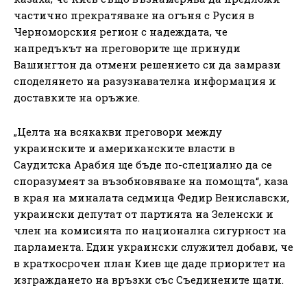
частично прекратяване на огъня с Русия в
Черноморския регион с надеждата, че
напредъкът на преговорите ще принуди
Вашингтон да отмени решението си да замрази
споделянето на разузнавателна информация и
доставките на оръжие.
„Целта на всякакви преговори между
украинските и американските власти в
Саудитска Арабия ще бъде по-специално да се
споразумеят за възобновяване на помощта“, каза
в края на миналата седмица Федир Вениславски,
украински депутат от партията на Зеленски и
член на комисията по национална сигурност на
парламента. Един украински служител добави, че
в краткосрочен план Киев ще даде приоритет на
изграждането на връзки със Съединените щати.