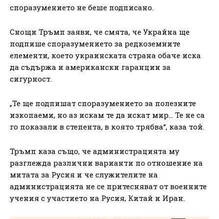
споразумението не беше подписано.
Снощи Тръмп заяви, че смята, че Украйна ще
подпише споразумението за редкоземните
елементи, което украинската страна обаче иска
да съдържа и американски гаранции за
сигурност.
„Те ще подпишат споразумението за полезните
изкопаеми, но аз искам те да искат мир… Те не са
го показали в степента, в която трябва“, каза той.
Тръмп каза също, че администрацията му
разглежда различни варианти по отношение на
митата за Русия и че служителите на
администрацията не се притесняват от военните
учения с участието на Русия, Китай и Иран.