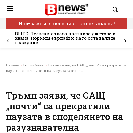
Най-важните новини с точния анализ!
BLIFE: Пеевски отказа частните джетове и
хвана Тюркиш еърлайнс като останалите
граждани
Начало
Trump News
Тръмп заяви, че САЩ „почти“ са прекратили
паузата в споделянето на разузнавателна...
Тръмп заяви, че САЩ
„почти“ са прекратили
паузата в споделянето на
разузнавателна