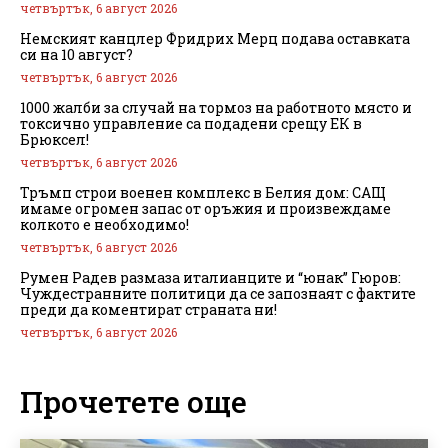
четвъртък, 6 август 2026
Немският канцлер Фридрих Мерц подава оставката
си на 10 август?
четвъртък, 6 август 2026
1000 жалби за случай на тормоз на работното място и
токсично управление са подадени срещу ЕК в
Брюксел!
четвъртък, 6 август 2026
Тръмп строи военен комплекс в Белия дом: САЩ
имаме огромен запас от оръжия и произвеждаме
колкото е необходимо!
четвъртък, 6 август 2026
Румен Радев размаза италианците и “юнак” Гюров:
Чуждестранните политици да се запознаят с фактите
преди да коментират страната ни!
четвъртък, 6 август 2026
Прочетете още