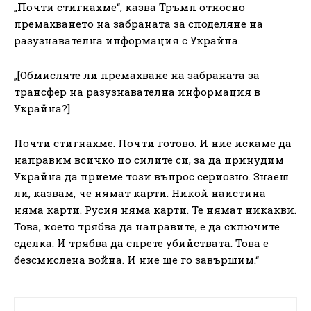
„Почти стигнахме“, казва Тръмп относно
премахването на забраната за споделяне на
разузнавателна информация с Украйна.
„[Обмисляте ли премахване на забраната за
трансфер на разузнавателна информация в
Украйна?]
Почти стигнахме. Почти готово. И ние искаме да
направим всичко по силите си, за да принудим
Украйна да приеме този въпрос сериозно. Знаеш
ли, казвам, че нямат карти. Никой наистина
няма карти. Русия няма карти. Те нямат никакви.
Това, което трябва да направите, е да сключите
сделка. И трябва да спрете убийствата. Това е
безсмислена война. И ние ще го завършим.“