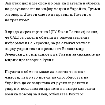
Запитан дали ще сложи край на паузата в обмена
на разузнавателна информация с Украйна, Тръмп
отговори: „Почти сме го направили. Почти го
направихме“.
В сряда директорът на ЦРУ Джон Ратклиф заяви,
че САЩ са спрели обмена на разузнавателна
информация с Украйна, за да окажат натиск
върху украинския президент Володимир
Зеленски да сътрудничи на Тръмп за свикване на
мирни преговори с Русия.
Паузата в обмена може да коства човешки
животи, тъй като пречи на способността на
Украйна да се защитава от руските ракетни
удари и последва спирането на американската
военна помощ за Киев, отбелязва Ройтерс.