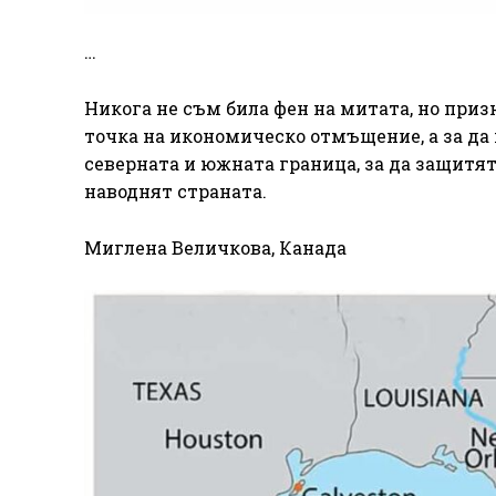
…
Никога не съм била фен на митата, но приз
точка на икономическо отмъщение, а за да
северната и южната граница, за да защитя
наводнят страната.
Миглена Величкова, Канада