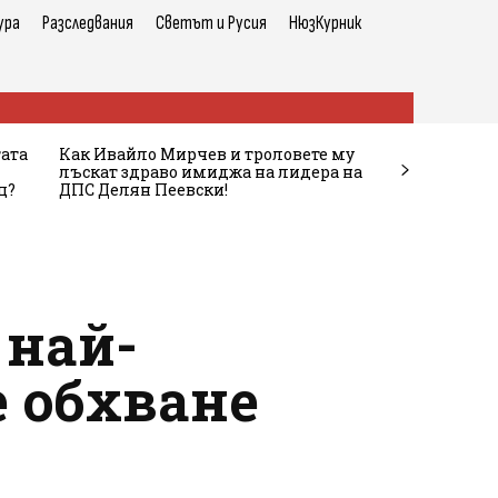
ура
Разследвания
Светът и Русия
НюзКурник
тата
Как Ивайло Мирчев и троловете му
лъскат здраво имиджа на лидера на
ц?
ДПС Делян Пеевски!
 най-
е обхване