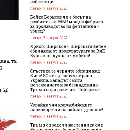
работници!
петък, 7 август 2026
Бойко Борисов ли е босът на
разбитата от МВР мощна фабрика
за производство на фентанила –
убиец?
петък, 7 август 2026
Христо Широков – Широката вече е
обвиняем от прокуратурата за ВиК
Бургас, но духна в чужбина!
ава, тя
петък, 7 август 2026
5
Сгъстиха се черните облаци над
Киев! ЕС не ще корумпирана
Украйна, Западът смята
положението и за безнадеждно,
Тръмп спря ракетите Пейтриът!
 6,6
петък, 7 август 2026
Украйна учи колумбийските
наркокартели на война с дронове!
петък, 7 август 2026
Тръмп определи наследника си в
Белия дом и забрани “раждащия