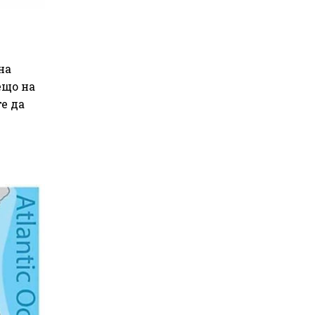
на
ещо на
е да