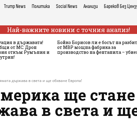
Trump News
Политика
Social News
Анализи
Бареков Без Ценз
Най-важните новини с точния анализ!
ация в държавата!
Бойко Борисов ли е босът на разби
бщи от МС: Дрон
от МВР мощна фабрика за
ария откъм Румъния и
производство на фентанила – убие
сутрин!
ямата държава в света и ще обхване Европа!
мерика ще стане
ава в света и щ