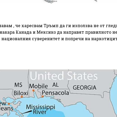
навам , че харесвам Тръмп да ги използва не от глед
 накара Канада и Мексико да направят правилното н
т националния суверенитет и попречи на наркотицит