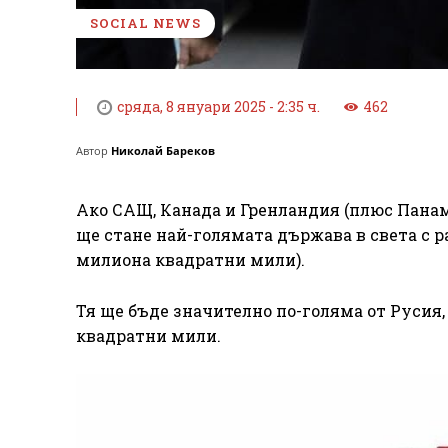
SOCIAL NEWS
сряда, 8 януари 2025 - 2:35 ч.
462
Автор
Николай Бареков
Ако САЩ, Канада и Гренландия (плюс Панамс
ще стане най-голямата държава в света с р
милиона квадратни мили).
Тя ще бъде значително по-голяма от Русия,
квадратни мили.