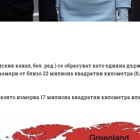
кия канал, бел. ред.) се образуват като единна държ
азмери от близо 22 милиона квадратни километра (8,
 която измерва 17 милиона квадратни километра или