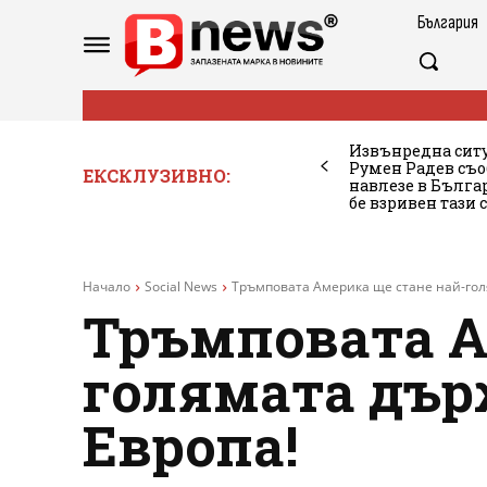
България
Извънредна ситу
Румен Радев съо
ЕКСКЛУЗИВНО:
навлезе в Бълг
бе взривен тази 
Начало
Social News
Тръмповата Америка ще стане най-гол
Тръмповата А
голямата държ
Европа!