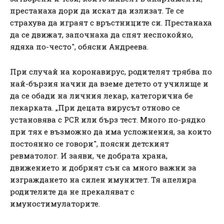
престанаха дори да искат да излизат. Те се
страхува да играят с връстниците си. Престанаха
да се движат, започнаха да спят неспокойно,
ядяха по-често", обясни Андреева.
При случай на коронавирус, родителят трябва по
най-бързия начин да вземе детето от училище и
да се обади на личния лекар, категорична бе
лекарката. „При децата вирусът отново се
установява с PCR или бърз тест. Много по-рядко
при тях е възможно да има усложнения, за които
постоянно се говори", поясни детският
ревматолог. И заяви, че добрата храна,
движението и добрият сън са много важни за
изграждането на силен имунитет. Тя апелира
родителите да не прекаляват с
имуностимулаторите.