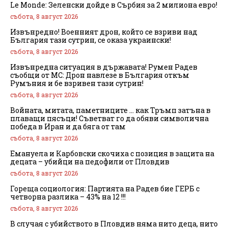
Le Monde: Зеленски дойде в Сърбия за 2 милиона евро!
събота, 8 август 2026
Извънредно! Военният дрон, който се взриви над
България тази сутрин, се оказа украински!
събота, 8 август 2026
Извънредна ситуация в държавата! Румен Радев
съобщи от МС: Дрон навлезе в България откъм
Румъния и бе взривен тази сутрин!
събота, 8 август 2026
Войната, митата, паметниците … как Тръмп затъна в
плаващи пясъци! Съветват го да обяви символична
победа в Иран и да бяга от там
събота, 8 август 2026
Емануела и Карбовски скочиха с позиция в защита на
децата – убийци на педофили от Пловдив
събота, 8 август 2026
Гореща социология: Партията на Радев бие ГЕРБ с
четворна разлика – 43% на 12 !!!
събота, 8 август 2026
В случая с убийството в Пловдив няма нито деца, нито