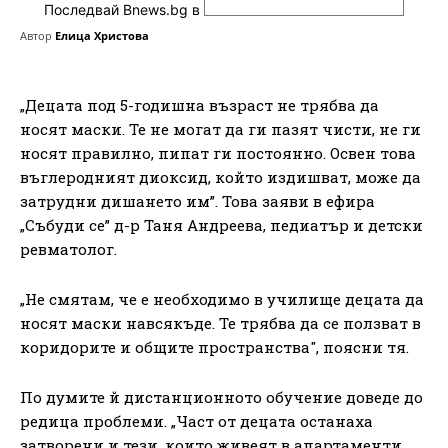
Последвай Bnews.bg в
Автор
Елица Христова
„Децата под 5-годишна възраст не трябва да
носят маски. Те не могат да ги пазят чисти, не ги
носят правилно, пипат ги постоянно. Освен това
въглеродният диоксид, който издишват, може да
затрудни дишането им”. Това заяви в ефира
„Събуди се” д-р Таня Андреева, педиатър и детски
ревматолог.
„Не смятам, че е необходимо в училище децата да
носят маски навсякъде. Те трябва да се ползват в
коридорите и общите пространства", поясни тя.
По думите й дистанционното обучение доведе до
редица проблеми. „Част от децата останаха
затворени и тези, които живеят в апартаменти,