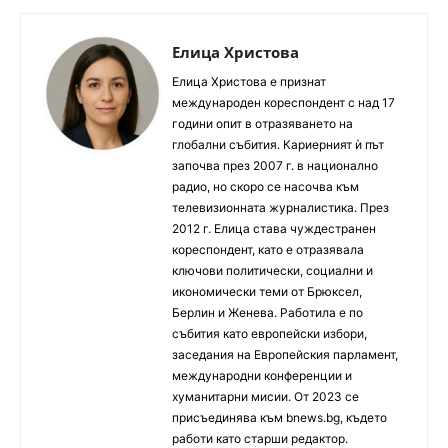
Елица Христова
Елица Христова е признат
международен кореспондент с над 17
години опит в отразяването на
глобални събития. Кариерният ѝ път
започва през 2007 г. в национално
радио, но скоро се насочва към
телевизионната журналистика. През
2012 г. Елица става чуждестранен
кореспондент, като е отразявала
ключови политически, социални и
икономически теми от Брюксел,
Берлин и Женева. Работила е по
събития като европейски избори,
заседания на Европейския парламент,
международни конференции и
хуманитарни мисии. От 2023 се
присъединява към bnews.bg, където
работи като старши редактор.