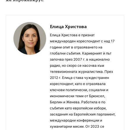
Елица Христова
Елица Христова е признат
международен кореспондент с над 17
години опит в отразяването на
глобални събития. Кариерният ѝ път
започва през 2007 г. в национално
радио, но скоро се насочва към
телевизионната журналистика. През
2012 г. Елица става чуждестранен
кореспондент, като е отразявала
ключови политически, социални и
икономически теми от Брюксел,
Берлин и Женева. Работила е по
събития като европейски избори,
заседания на Европейския парламент,
международни конференции и
хуманитарни мисии. От 2023 се