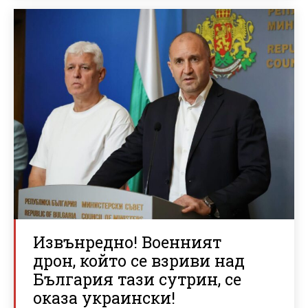
Извънредно! Военният
дрон, който се взриви над
България тази сутрин, се
оказа украински!