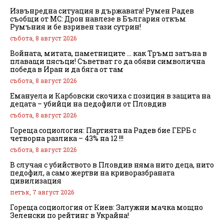
Извънредна ситуация в държавата! Румен Радев
съобщи от МС: Дрон навлезе в България откъм
Румъния и бе взривен тази сутрин!
събота, 8 август 2026
Войната, митата, паметниците … как Тръмп затъна в
плаващи пясъци! Съветват го да обяви символична
победа в Иран и да бяга от там
събота, 8 август 2026
Емануела и Карбовски скочиха с позиция в защита на
децата – убийци на педофили от Пловдив
събота, 8 август 2026
Гореща социология: Партията на Радев бие ГЕРБ с
четворна разлика – 43% на 12 !!!
събота, 8 август 2026
В случая с убийството в Пловдив няма нито деца, нито
педофил, а само жертви на криворазбраната
цивилизация
петък, 7 август 2026
Гореща социология от Киев: Залужни мачка мощно
Зеленски по рейтинг в Украйна!