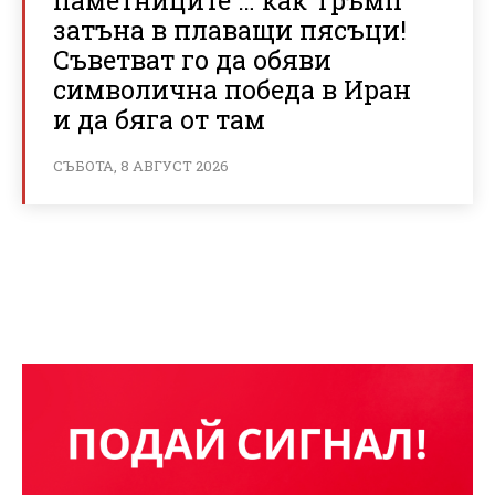
затъна в плаващи пясъци!
Съветват го да обяви
символична победа в Иран
и да бяга от там
СЪБОТА, 8 АВГУСТ 2026