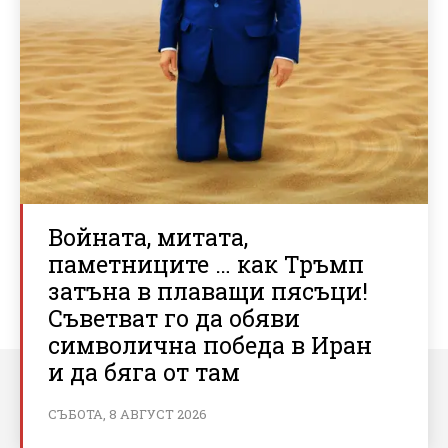
Войната, митата,
паметниците … как Тръмп
затъна в плаващи пясъци!
Съветват го да обяви
символична победа в Иран
и да бяга от там
СЪБОТА, 8 АВГУСТ 2026