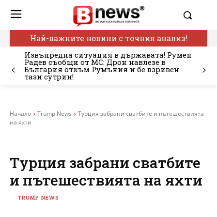
Най-важните новини с точния анализ!
Извънредна ситуация в държавата! Румен
Радев съобщи от МС: Дрон навлезе в
България откъм Румъния и бе взривен
тази сутрин!
Начало
Trump News
Турция забрани сватбите и пътешествията
на яхти
Турция забрани сватбите
и пътешествията на яхти
TRUMP NEWS