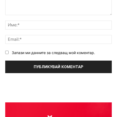
Коментар:
Им
Ema
Запази ми данните за следващ мой коментар.