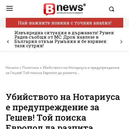
Най-важните новини с точния анализ!
Извънредна ситуация в държавата! Румен
Радев съобщи от МС: Дрон навлезе в
България откъм Румъния и бе взривен
тази сутрин!
Начало
Политика
Убийството на Нотариуса е предупреждение
за Гешев! Той поиска Европол да разпита...
Убийството на Нотариуса
е предупреждение за
Гешев! Той поиска
Европол да разпита