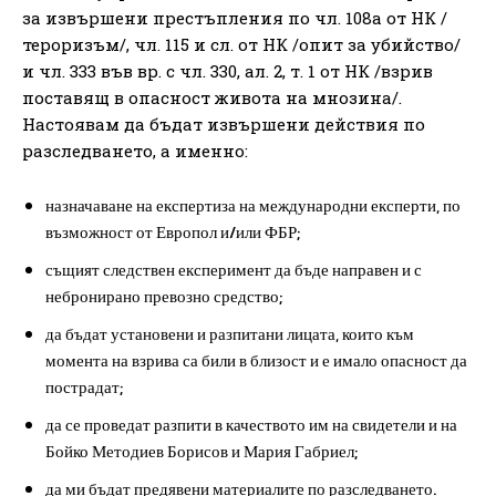
за извършени престъпления по чл. 108а от НК /
тероризъм/, чл. 115 и сл. от НК /опит за убийство/
и чл. 333 във вр. с чл. 330, ал. 2, т. 1 от НК /взрив
поставящ в опасност живота на мнозина/.
Настоявам да бъдат извършени действия по
разследването, а именно:
назначаване на експертиза на международни експерти, по
възможност от Европол и/или ФБР;
същият следствен експеримент да бъде направен и с
небронирано превозно средство;
да бъдат установени и разпитани лицата, които към
момента на взрива са били в близост и е имало опасност да
пострадат;
да се проведат разпити в качеството им на свидетели и на
Бойко Методиев Борисов и Мария Габриел;
да ми бъдат предявени материалите по разследването.