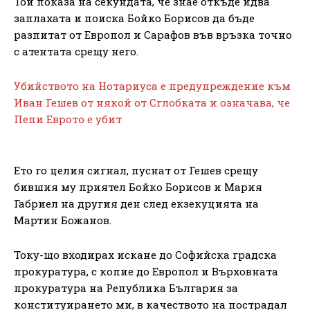
Той показа на секундата, че знае откъде идва
заплахата и поиска Бойко Борисов да бъде
разпитат от Европол и Сарафов във връзка точно
с атентата срещу него.
Убийството на Нотариуса е предупреждение към
Иван Гешев от някой от Сглобката и означава, че
Пепи Еврото е убит
Ето го целия сигнал, пуснат от Гешев срещу
бившия му приятел Бойко Борисов и Мария
Габриел на другия ден след екзекуцията на
Мартин Божанов.
Току-що входирах искане до Софийска градска
прокуратура, с копие до Европол и Върховната
прокуратура на Република България за
конституирането ми, в качеството на пострадал