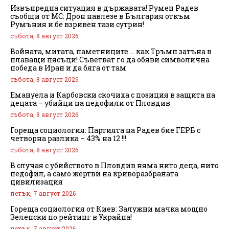
Извънредна ситуация в държавата! Румен Радев
съобщи от МС: Дрон навлезе в България откъм
Румъния и бе взривен тази сутрин!
събота, 8 август 2026
Войната, митата, паметниците … как Тръмп затъна в
плаващи пясъци! Съветват го да обяви символична
победа в Иран и да бяга от там
събота, 8 август 2026
Емануела и Карбовски скочиха с позиция в защита на
децата – убийци на педофили от Пловдив
събота, 8 август 2026
Гореща социология: Партията на Радев бие ГЕРБ с
четворна разлика – 43% на 12 !!!
събота, 8 август 2026
В случая с убийството в Пловдив няма нито деца, нито
педофил, а само жертви на криворазбраната
цивилизация
петък, 7 август 2026
Гореща социология от Киев: Залужни мачка мощно
Зеленски по рейтинг в Украйна!
петък, 7 август 2026