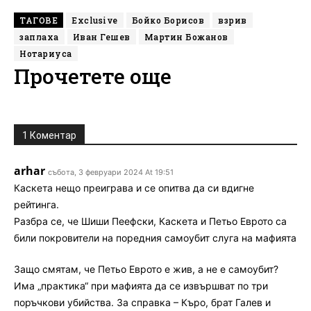
ТАГОВЕ
Exclusive
Бойко Борисов
взрив
заплаха
Иван Гешев
Мартин Божанов
Нотариуса
Прочетете още
1 Коментар
arhar
събота, 3 февруари 2024 At 19:51
Каскета нещо преиграва и се опитва да си вдигне
рейтинга.
Разбра се, че Шиши Пеефски, Каскета и Петьо Еврото са
били покровители на поредния самоубит слуга на мафията
Защо смятам, че Петьо Еврото е жив, а не е самоубит?
Има „практика“ при мафията да се извършват по три
поръчкови убийства. За справка – Къро, брат Галев и