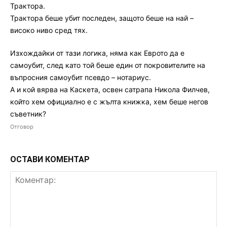
Трактора.
Трактора беше убит последен, защото беше на най –
високо ниво сред тях.
Изхождайки от тази логика, няма как Еврото да е
самоубит, след като той беше един от покровителите на
въпросния самоубит псевдо – нотариус.
А и кой вярва на Каскета, освен сатрапа Никола Филчев,
който хем официално е с жълта книжка, хем беше негов
съветник?
Отговор
ОСТАВИ КОМЕНТАР