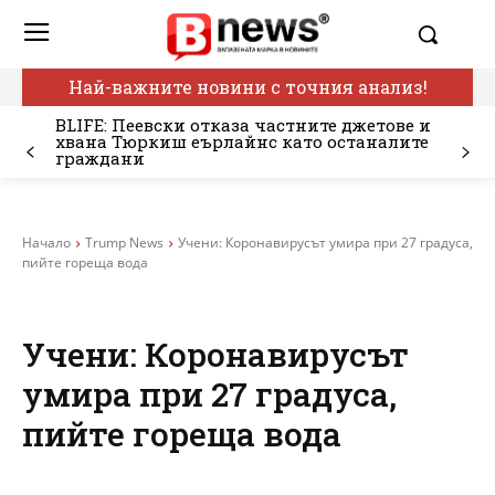
Най-важните новини с точния анализ!
BLIFE: Пеевски отказа частните джетове и
хвана Тюркиш еърлайнс като останалите
граждани
Начало
Trump News
Учени: Коронавирусът умира при 27 градуса​​​​​​,
пийте гореща вода
Учени: Коронавирусът
умира при 27 градуса​​​​​​,
пийте гореща вода