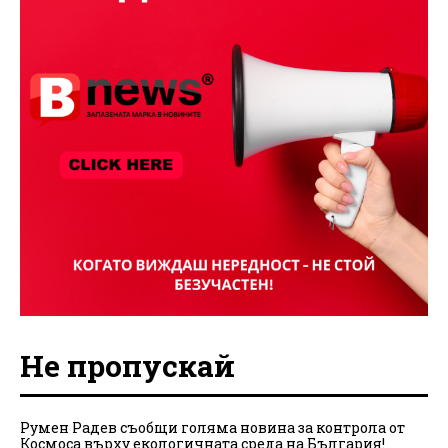
Не пропускай
Румен Радев съобщи голяма новина за контрола от
Космоса върху екологичната среда на България!