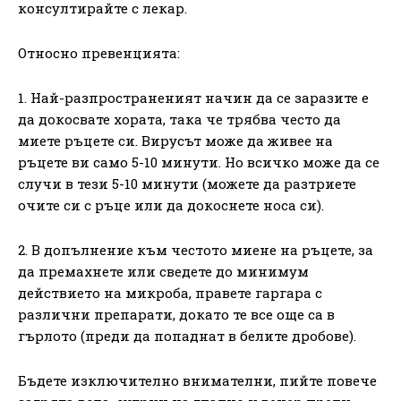
консултирайте с лекар.
Относно превенцията:
1. Най-разпространеният начин да се заразите е
да докосвате хората, така че трябва често да
миете ръцете си. Вирусът може да живее на
ръцете ви само 5-10 минути. Но всичко може да се
случи в тези 5-10 минути (можете да разтриете
очите си с ръце или да докоснете носа си).
2. В допълнение към честото миене на ръцете, за
да премахнете или сведете до минимум
действието на микроба, правете гаргара с
различни препарати, докато те все още са в
гърлото (преди да попаднат в белите дробове).
Бъдете изключително внимателни, пийте повече