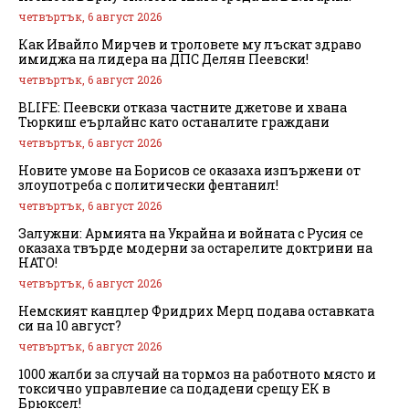
четвъртък, 6 август 2026
Как Ивайло Мирчев и троловете му лъскат здраво
имиджа на лидера на ДПС Делян Пеевски!
четвъртък, 6 август 2026
BLIFE: Пеевски отказа частните джетове и хвана
Тюркиш еърлайнс като останалите граждани
четвъртък, 6 август 2026
Новите умове на Борисов се оказаха изпържени от
злоупотреба с политически фентанил!
четвъртък, 6 август 2026
Залужни: Армията на Украйна и войната с Русия се
оказаха твърде модерни за остарелите доктрини на
НАТО!
четвъртък, 6 август 2026
Немският канцлер Фридрих Мерц подава оставката
си на 10 август?
четвъртък, 6 август 2026
1000 жалби за случай на тормоз на работното място и
токсично управление са подадени срещу ЕК в
Брюксел!