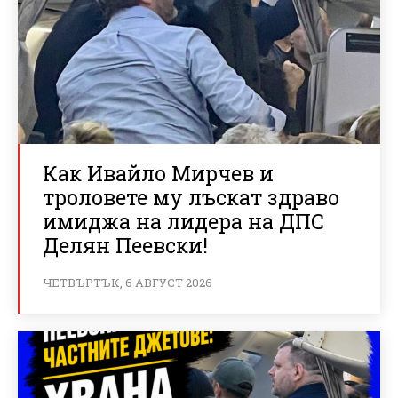
Как Ивайло Мирчев и
троловете му лъскат здраво
имиджа на лидера на ДПС
Делян Пеевски!
ЧЕТВЪРТЪК, 6 АВГУСТ 2026