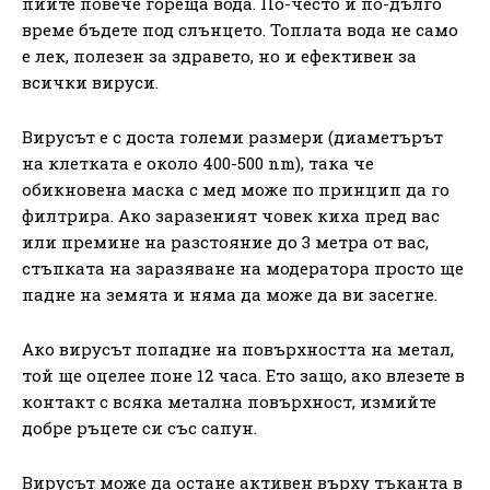
пийте повече гореща вода. По-често и по-дълго
време бъдете под слънцето. Топлата вода не само
е лек, полезен за здравето, но и ефективен за
всички вируси.
Вирусът е с доста големи размери (диаметърът
на клетката е около 400-500 nm), така че
обикновена маска с мед може по принцип да го
филтрира. Ако заразеният човек киха пред вас
или премине на разстояние до 3 метра от вас,
стъпката на заразяване на модератора просто ще
падне на земята и няма да може да ви засегне.
Ако вирусът попадне на повърхността на метал,
той ще оцелее поне 12 часа. Ето защо, ако влезете в
контакт с всяка метална повърхност, измийте
добре ръцете си със сапун.
Вирусът може да остане активен върху тъканта в