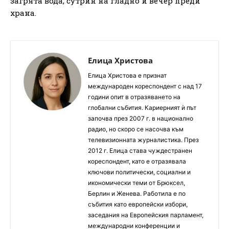
загрята вода, сутрин на гладно и вечер преди
храна.
Елица Христова
Елица Христова е признат
международен кореспондент с над 17
години опит в отразяването на
глобални събития. Кариерният ѝ път
започва през 2007 г. в национално
радио, но скоро се насочва към
телевизионната журналистика. През
2012 г. Елица става чуждестранен
кореспондент, като е отразявала
ключови политически, социални и
икономически теми от Брюксел,
Берлин и Женева. Работила е по
събития като европейски избори,
заседания на Европейския парламент,
международни конференции и