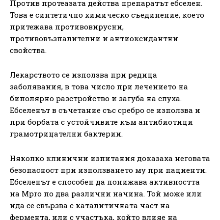
Против протеазата действа препаратът ебселен.
Това е синтетично химическо съединение, което
притежава противовирусни,
противовъзпалителни и антиоксидантни
свойства.
Лекарството се използва при редица
заболявания, в това число при лечението на
биполярно разстройство и загуба на слуха.
Ебселенът в съчетание със сребро се използва и
при борбата с устойчивите към антибиотици
грамотрицателни бактерии.
Няколко клинични изпитания доказаха неговата
безопасност при използването му при пациенти.
Ебселенът е способен да понижава активността
на Mpro по два различни начина. Той може или
ида се свързва с каталитичната част на
фермента, или с участъка, който влияе на