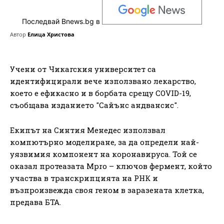
Последвай Bnews.bg в
Автор
Елица Христова
Учени от Чикагския университет са
идентифицирали вече използвано лекарство,
което е ефикасно и в борбата срещу COVID-19,
съобщава изданието "Сайънс андвансис".
Екипът на Синтия Менедес използвал
компютърно моделиране, за да определи най-
уязвимия компонент на коронавируса. Той се
оказал протеазата Mpro – ключов фермент, който
участва в транскрипцията на РНК и
възпроизвежда своя геном в заразената клетка,
предава БТА.