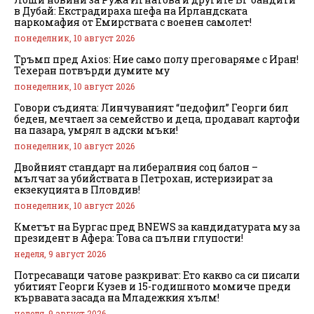
в Дубай: Екстрадираха шефа на Ирландската
наркомафия от Емирствата с военен самолет!
понеделник, 10 август 2026
Тръмп пред Axios: Ние само полу преговаряме с Иран!
Техеран потвърди думите му
понеделник, 10 август 2026
Говори съдията: Линчуваният “педофил” Георги бил
беден, мечтаел за семейство и деца, продавал картофи
на пазара, умрял в адски мъки!
понеделник, 10 август 2026
Двойният стандарт на либералния соц балон –
мълчат за убийствата в Петрохан, истеризират за
екзекуцията в Пловдив!
понеделник, 10 август 2026
Кметът на Бургас пред BNEWS за кандидатурата му за
президент в Афера: Това са пълни глупости!
неделя, 9 август 2026
Потресаващи чатове разкриват: Ето какво са си писали
убитият Георги Кузев и 15-годишното момиче преди
кървавата засада на Младежкия хълм!
неделя, 9 август 2026