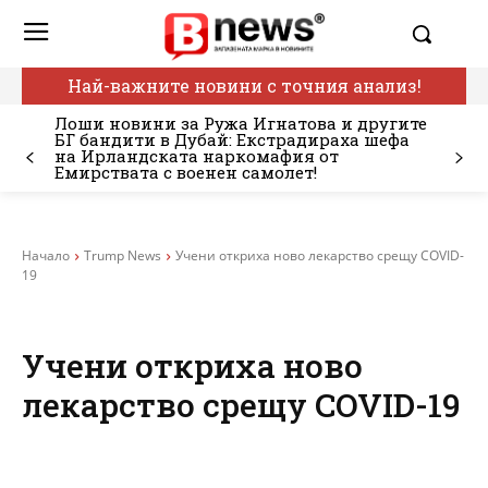
Най-важните новини с точния анализ!
Лоши новини за Ружа Игнатова и другите
БГ бандити в Дубай: Екстрадираха шефа
на Ирландската наркомафия от
Емирствата с военен самолет!
Начало
Trump News
Учени откриха ново лекарство срещу COVID-
19
Учени откриха ново
лекарство срещу COVID-19