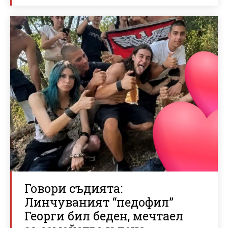
Говори съдията:
Линчуваният “педофил”
Георги бил беден, мечтаел