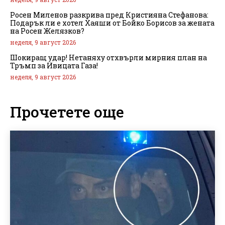
Росен Миленов разкрива пред Кристияна Стефанова:
Подарък ли е хотел Хаяши от Бойко Борисов за жената
на Росен Желязков?
неделя, 9 август 2026
Шокиращ удар! Нетаняху отхвърли мирния план на
Тръмп за Ивицата Газа!
неделя, 9 август 2026
Прочетете още