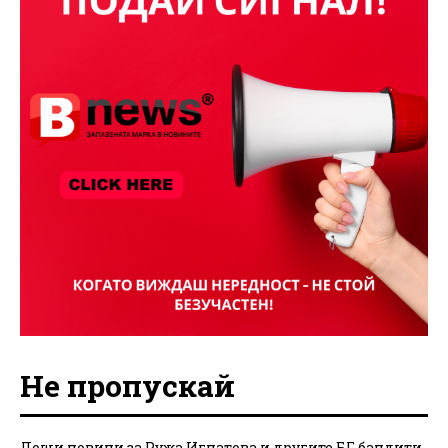
Не пропускай
Лоши новини за Ружа Игнатова и другите БГ бандити