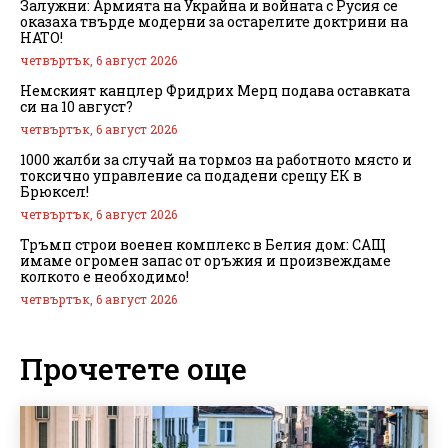
Залужни: Армията на Украйна и войната с Русия се
оказаха твърде модерни за остарелите доктрини на
НАТО!
четвъртък, 6 август 2026
Немският канцлер Фридрих Мерц подава оставката
си на 10 август?
четвъртък, 6 август 2026
1000 жалби за случай на тормоз на работното място и
токсично управление са подадени срещу ЕК в
Брюксел!
четвъртък, 6 август 2026
Тръмп строи военен комплекс в Белия дом: САЩ
имаме огромен запас от оръжия и произвеждаме
колкото е необходимо!
четвъртък, 6 август 2026
Прочетете още