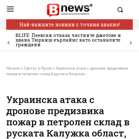
Най-важните новини с точния анализ!
BLIFE: Пеевски отказа частните джетове и
хвана Тюркиш еърлайнс като останалите
граждани
Начало
Светът и Русия
Украинска атака с дронове предизвика
пожар в петролен склад в руската Калужка...
Украинска атака с
дронове предизвика
пожар в петролен склад в
руската Калужка област,