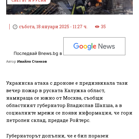
СВЕТЪТ И РУСИЯ
събота, 18 януари 2025 - 11:27 ч.
35
Последвай Bnews.bg в
Автор
Ивайло Станков
Украинска атака с дронове е предизвикала тази
вечер пожар в руската Калужка област,
намираща се южно от Москва, съобщи
областният губернатор Владислав Шапша, а в
социалните мрежи се появи информация, че гори
петролен склад, предаде Ройтерс.
Губернаторът допълни, че е бил поразен