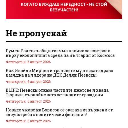
Не пропускай
Румен Радев съобщи голяма новина за контрола
върху екологичната среда на България от Космоса!
четвъртък, 6 август 2026
Как Ивайло Мирчев и троловете му лъскат здраво
имиджа на лидера на ДПС Делян Пеевски!
четвъртък, 6 август 2026
BLIFE: Пеевски отказа частните джетове и хвана
Тюркиш еърлайнс като останалите граждани
четвъртък, 6 август 2026
Новите умове на Борисов се оказаха изпържени от
злоупотреба с политически фентанил!
четвъртък, 6 август 2026