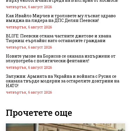
върху екологичната среда на България от Космоса!
четвъртък, 6 август 2026
Как Ивайло Мирчев и троловете му лъскат здраво
имиджа на лидера на ДПС Делян Пеевски!
четвъртък, 6 август 2026
BLIFE: Пеевски отказа частните джетове и хвана
Тюркиш еърлайнс като останалите граждани
четвъртък, 6 август 2026
Новите умове на Борисов се оказаха изпържени от
злоупотреба с политически фентанил!
четвъртък, 6 август 2026
Залужни: Армията на Украйна и войната с Русия се
оказаха твърде модерни за остарелите доктрини на
НАТО!
четвъртък, 6 август 2026
Прочетете още