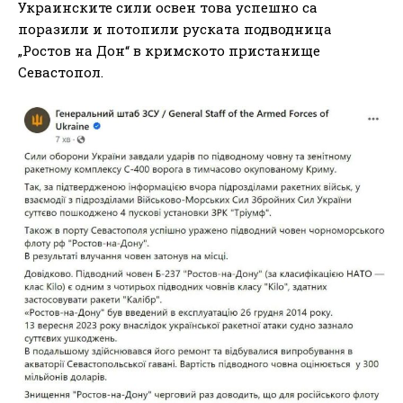
Украинските сили освен това успешно са
поразили и потопили руската подводница
„Ростов на Дон“ в кримското пристанище
Севастопол.