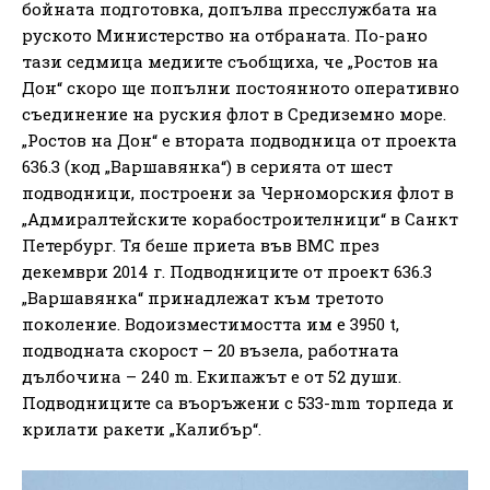
бойната подготовка, допълва пресслужбата на
руското Министерство на отбраната. По-рано
тази седмица медиите съобщиха, че „Ростов на
Дон“ скоро ще попълни постоянното оперативно
съединение на руския флот в Средиземно море.
„Ростов на Дон“ е втората подводница от проекта
636.3 (код „Варшавянка“) в серията от шест
подводници, построени за Черноморския флот в
„Адмиралтейските корабостроителници“ в Санкт
Петербург. Тя беше приета във ВМС през
декември 2014 г. Подводниците от проект 636.3
„Варшавянка“ принадлежат към третото
поколение. Водоизместимостта им е 3950 t,
подводната скорост – 20 възела, работната
дълбочина – 240 m. Екипажът е от 52 души.
Подводниците са въоръжени с 533-mm торпеда и
крилати ракети „Калибър“.