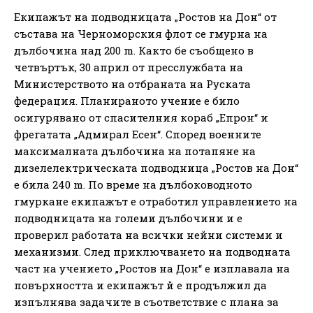
Екипажът на подводницата „Ростов на Дон“ от
състава на Черноморския флот се гмурна на
дълбочина над 200 m. Както бе съобщено в
четвъртък, 30 април от пресслужбата на
Министерството на отбраната на Руската
федерация. Планираното учение е било
осигурявано от спасителния кораб „Епрон“ и
фрегатата „Адмирал Есен“. Според военните
максималната дълбочина на потапяне на
дизелелектрическата подводница „Ростов на Дон“
е била 240 m. По време на дълбоководното
гмуркане екипажът е отработил управлението на
подводницата на големи дълбочини и е
проверил работата на всички нейни системи и
механизми. След приключването на подводната
част на учението „Ростов на Дон“ е изплавала на
повърхността и екипажът й е продължил да
изпълнява задачите в съответствие с плана за