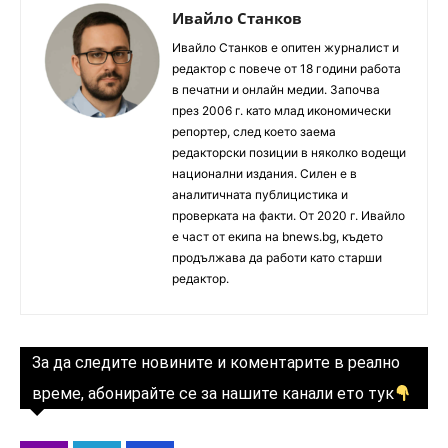
Ивайло Станков
Ивайло Станков е опитен журналист и
редактор с повече от 18 години работа
в печатни и онлайн медии. Започва
през 2006 г. като млад икономически
репортер, след което заема
редакторски позиции в няколко водещи
национални издания. Силен е в
аналитичната публицистика и
проверката на факти. От 2020 г. Ивайло
е част от екипа на bnews.bg, където
продължава да работи като старши
редактор.
За да следите новините и коментарите в реално
време, абонирайте се за нашите канали ето тук