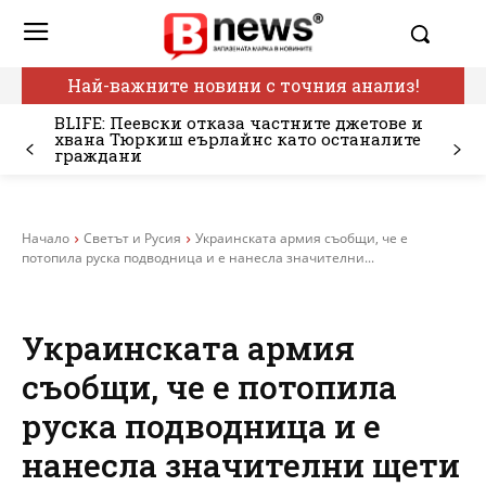
Най-важните новини с точния анализ!
BLIFE: Пеевски отказа частните джетове и
хвана Тюркиш еърлайнс като останалите
граждани
Начало
Светът и Русия
Украинската армия съобщи, че е
потопила руска подводница и е нанесла значителни...
Украинската армия
съобщи, че е потопила
руска подводница и е
нанесла значителни щети