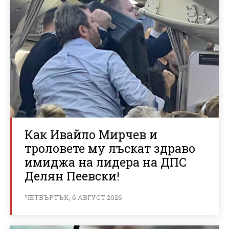
Как Ивайло Мирчев и
троловете му лъскат здраво
имиджа на лидера на ДПС
Делян Пеевски!
ЧЕТВЪРТЪК, 6 АВГУСТ 2026