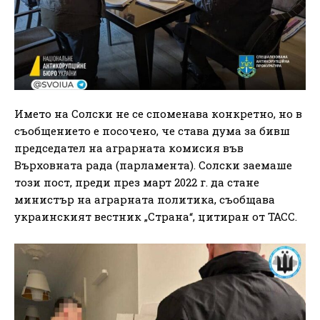
Името на Солски не се споменава конкретно, но в
съобщението е посочено, че става дума за бивш
председател на аграрната комисия във
Върховната рада (парламента). Солски заемаше
този пост, преди през март 2022 г. да стане
министър на аграрната политика, съобщава
украинският вестник „Страна“, цитиран от ТАСС.