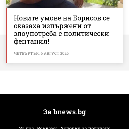
Новите умове на Борисов се
оказаха изпържени от
злоупотреба с политически
фентанил!
ЧЕТВЪРТЪК, 6 АВГУСТ 2026
За bnews.bg
За нас
Реклама
Условия за ползване