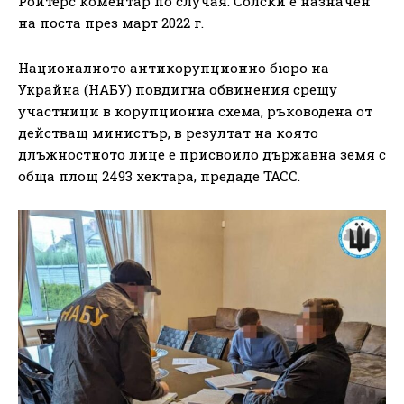
Ройтерс коментар по случая. Солски е назначен
на поста през март 2022 г.
Националното антикорупционно бюро на
Украйна (НАБУ) повдигна обвинения срещу
участници в корупционна схема, ръководена от
действащ министър, в резултат на която
длъжностното лице е присвоило държавна земя с
обща площ 2493 хектара, предаде ТАСС.