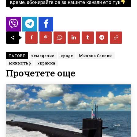
време, абонирайте се за нашите канали ето тук
ТАГОВЕ
земеделие
краде
Микола Солски
министър
Украйна
Прочетете още