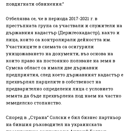
повдигнати обвинения.“
Отбелязва се, че в периода 2017-2021 г. в
престъпната група са участвали и служители на
държавния кадастър (Держгеокадастр), както и
лица, които са контролирали дейността им.
Участниците в схемата са осигурили
унищожаването на документи, въз основа на
които право на постоянно ползване на земя в
Сумска област са имали две държавни
предприятия, след което държавният кадастър е
прехвърлял парцелите в собственост на
предварително определени лица с условието
земята да бъде прехвърлена под наем на частно
земеделско стопанство.
Според в. „Страна“ Солски е бил бизнес партньор
на бившия ръководител на украинската