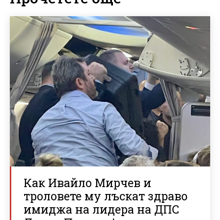
Как Ивайло Мирчев и
троловете му лъскат здраво
имиджа на лидера на ДПС