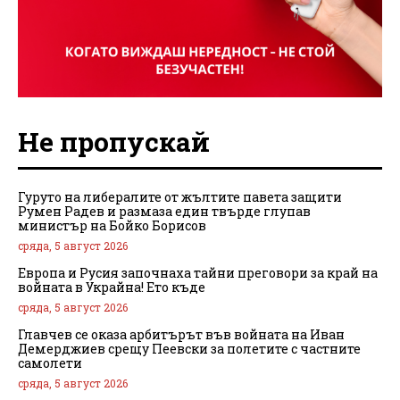
Не пропускай
Гуруто на либералите от жълтите павета защити
Румен Радев и размаза един твърде глупав
министър на Бойко Борисов
сряда, 5 август 2026
Европа и Русия започнаха тайни преговори за край на
войната в Украйна! Ето къде
сряда, 5 август 2026
Главчев се оказа арбитърът във войната на Иван
Демерджиев срещу Пеевски за полетите с частните
самолети
сряда, 5 август 2026