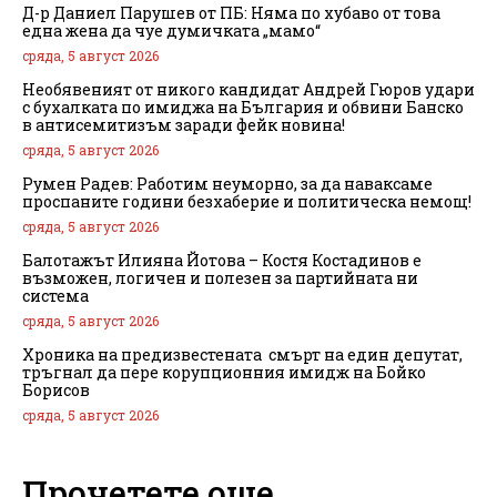
Д-р Даниел Парушев от ПБ: Няма по хубаво от това
една жена да чуе думичката „мамо“
сряда, 5 август 2026
Необявеният от никого кандидат Андрей Гюров удари
с бухалката по имиджа на България и обвини Банско
в антисемитизъм заради фейк новина!
сряда, 5 август 2026
Румен Радев: Работим неуморно, за да наваксаме
проспаните години безхаберие и политическа немощ!
сряда, 5 август 2026
Балотажът Илияна Йотова – Костя Костадинов е
възможен, логичен и полезен за партийната ни
система
сряда, 5 август 2026
Хроника на предизвестената смърт на един депутат,
тръгнал да пере корупционния имидж на Бойко
Борисов
сряда, 5 август 2026
Прочетете още