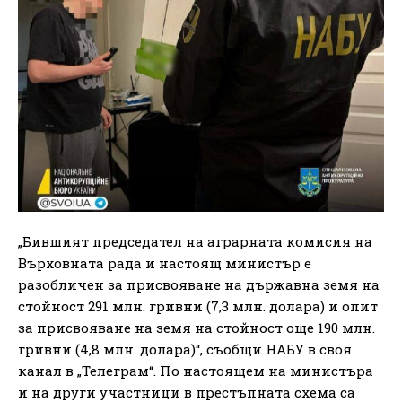
„Бившият председател на аграрната комисия на
Върховната рада и настоящ министър е
разобличен за присвояване на държавна земя на
стойност 291 млн. гривни (7,3 млн. долара) и опит
за присвояване на земя на стойност още 190 млн.
гривни (4,8 млн. долара)“, съобщи НАБУ в своя
канал в „Телеграм“. По настоящем на министъра
и на други участници в престъпната схема са