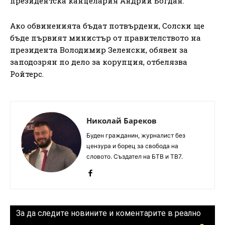
президентска канцелария Андрий Богдан.
Ако обвиненията бъдат потвърдени, Солски ще
бъде първият министър от правителството на
президента Володимир Зеленски, обявен за
заподозрян по дело за корупция, отбелязва
Ройтерс.
Николай Бареков
Буден гражданин, журналист без
цензура и борец за свобода на
словото. Създател на БТВ и ТВ7.
За да следите новините и коментарите в реално