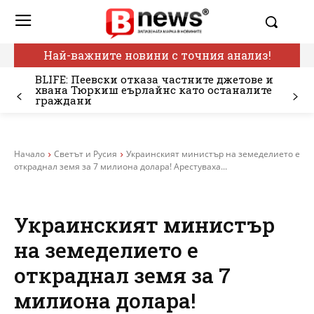
Най-важните новини с точния анализ!
BLIFE: Пеевски отказа частните джетове и
хвана Тюркиш еърлайнс като останалите
граждани
Начало
Светът и Русия
Украинският министър на земеделието е
откраднал земя за 7 милиона долара! Арестуваха...
Украинският министър
на земеделието е
откраднал земя за 7
милиона долара!