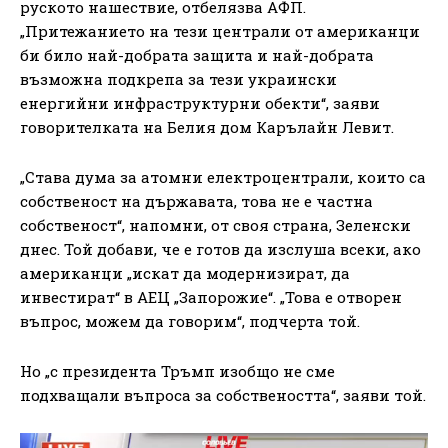
руското нашествие, отбелязва АФП.
„Притежанието на тези централи от американци
би било най-добрата защита и най-добрата
възможна подкрепа за тези украински
енергийни инфраструктурни обекти“, заяви
говорителката на Белия дом Карълайн Левит.
„Става дума за атомни електроцентрали, които са
собственост на държавата, това не е частна
собственост“, напомни, от своя страна, Зеленски
днес. Той добави, че е готов да изслуша всеки, ако
американци „искат да модернизират, да
инвестират“ в АЕЦ „Запорожие“. „Това е отворен
въпрос, можем да говорим“, подчерта той.
Но „с президента Тръмп изобщо не сме
подхващали въпроса за собствеността“, заяви той.