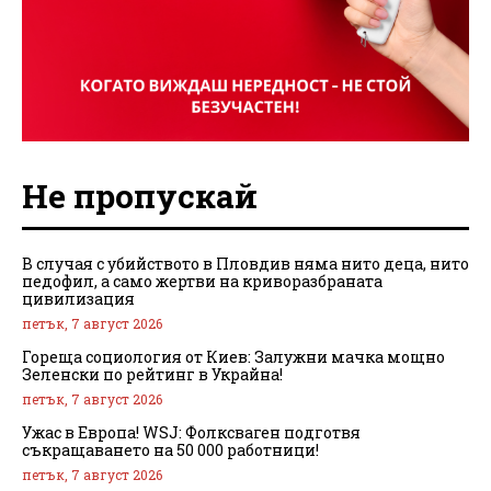
Не пропускай
В случая с убийството в Пловдив няма нито деца, нито
педофил, а само жертви на криворазбраната
цивилизация
петък, 7 август 2026
Гореща социология от Киев: Залужни мачка мощно
Зеленски по рейтинг в Украйна!
петък, 7 август 2026
Ужас в Европа! WSJ: Фолксваген подготвя
съкращаването на 50 000 работници!
петък, 7 август 2026