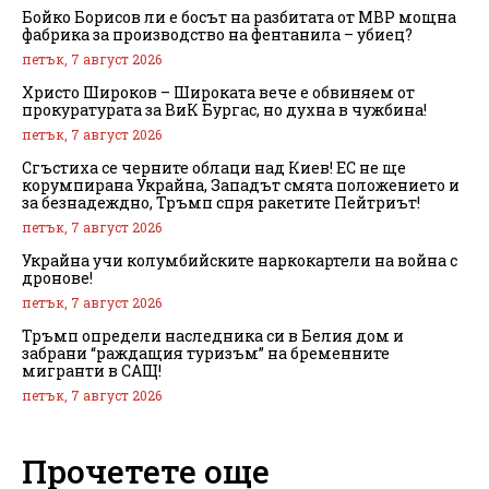
Бойко Борисов ли е босът на разбитата от МВР мощна
фабрика за производство на фентанила – убиец?
петък, 7 август 2026
Христо Широков – Широката вече е обвиняем от
прокуратурата за ВиК Бургас, но духна в чужбина!
петък, 7 август 2026
Сгъстиха се черните облаци над Киев! ЕС не ще
корумпирана Украйна, Западът смята положението и
за безнадеждно, Тръмп спря ракетите Пейтриът!
петък, 7 август 2026
Украйна учи колумбийските наркокартели на война с
дронове!
петък, 7 август 2026
Тръмп определи наследника си в Белия дом и
забрани “раждащия туризъм” на бременните
мигранти в САЩ!
петък, 7 август 2026
Прочетете още