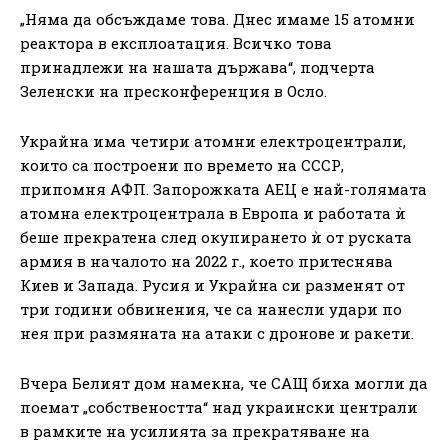
„Няма да обсъждаме това. Днес имаме 15 атомни
реактора в експлоатация. Всичко това
принадлежи на нашата държава“, подчерта
Зеленски на пресконференция в Осло.
Украйна има четири атомни електроцентрали,
които са построени по времето на СССР,
припомня АФП. Запорожката АЕЦ е най-голямата
атомна електроцентрала в Европа и работата ѝ
беше прекратена след окупирането ѝ от руската
армия в началото на 2022 г., което притеснява
Киев и Запада. Русия и Украйна си разменят от
три години обвинения, че са нанесли удари по
нея при размяната на атаки с дронове и ракети.
Вчера Белият дом намекна, че САЩ биха могли да
поемат „собствеността“ над украински централи
в рамките на усилията за прекратяване на