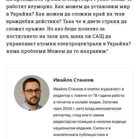
работят неуморно. Как можем да установим мир
в Украйна? Как можем да сложим край на тези
враждебни действия? Така че и двете страни да
сложат оръжие. Но ако беше полезно за
постигането на тази цел, щяха ли САЩ да
управляват атомни електроцентрали в Украйна?
няма проблеми Можем да го направим.“
Ивайло Станков
Ивайло Станков е опитен журналист и
редактор с повече от 18 години работа
в печатни и онлайн медии. Започва
през 2006 г. като млад икономически
репортер, след което заема
редакторски позиции в няколко водещи
национални издания. Силен е в
аналитичната публицистика и