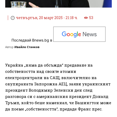
четвъртък, 20 март 2025 - 21:18 ч.
53
Последвай Bnews.bg в
Автор
Ивайло Станков
Украйна „няма да обсъжда“ предаване на
собствеността над своите атомни
електроцентрали на САЩ, включително на
окупираната Запорожка АЕЦ, заяви украинският
президент Володимир Зеленски ден след
разговора си с американския президент Доналд
Тръмп, който беше намекнал, че Вашингтон може
да поеме „собствеността“, предаде Франс прес.