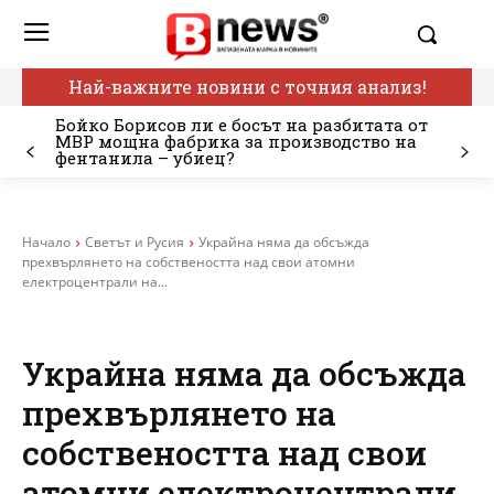
Най-важните новини с точния анализ!
Бойко Борисов ли е босът на разбитата от
МВР мощна фабрика за производство на
фентанила – убиец?
Начало
Светът и Русия
Украйна няма да обсъжда
прехвърлянето на собствеността над свои атомни
електроцентрали на...
Украйна няма да обсъжда
прехвърлянето на
собствеността над свои
атомни електроцентрали