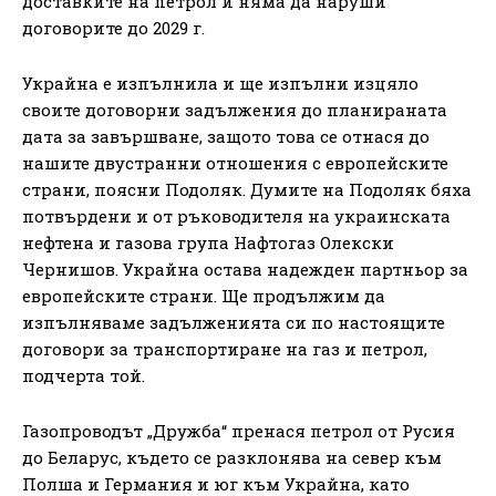
доставките на петрол и няма да наруши
договорите до 2029 г.
Украйна е изпълнила и ще изпълни изцяло
своите договорни задължения до планираната
дата за завършване, защото това се отнася до
нашите двустранни отношения с европейските
страни, поясни Подоляк. Думите на Подоляк бяха
потвърдени и от ръководителя на украинската
нефтена и газова група Нафтогаз Олекски
Чернишов. Украйна остава надежден партньор за
европейските страни. Ще продължим да
изпълняваме задълженията си по настоящите
договори за транспортиране на газ и петрол,
подчерта той.
Газопроводът „Дружба“ пренася петрол от Русия
до Беларус, където се разклонява на север към
Полша и Германия и юг към Украйна, като