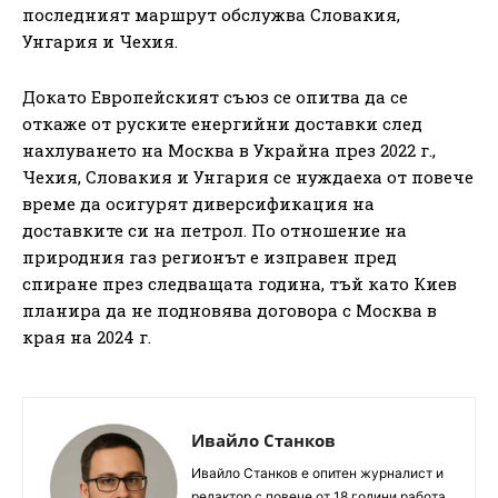
последният маршрут обслужва Словакия,
Унгария и Чехия.
Докато Европейският съюз се опитва да се
откаже от руските енергийни доставки след
нахлуването на Москва в Украйна през 2022 г.,
Чехия, Словакия и Унгария се нуждаеха от повече
време да осигурят диверсификация на
доставките си на петрол. По отношение на
природния газ регионът е изправен пред
спиране през следващата година, тъй като Киев
планира да не подновява договора с Москва в
края на 2024 г.
Ивайло Станков
Ивайло Станков е опитен журналист и
редактор с повече от 18 години работа