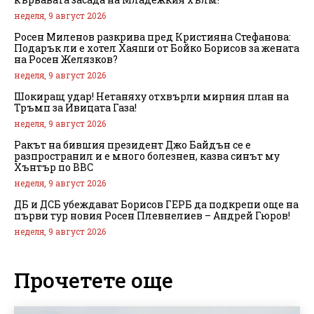
неделя, 9 август 2026
Росен Миленов разкрива пред Кристияна Стефанова:
Подарък ли е хотел Хаяши от Бойко Борисов за жената
на Росен Желязков?
неделя, 9 август 2026
Шокиращ удар! Нетаняху отхвърли мирния план на
Тръмп за Ивицата Газа!
неделя, 9 август 2026
Ракът на бившия президент Джо Байдън се е
разпространил и е много болезнен, казва синът му
Хънтър по BBC
неделя, 9 август 2026
ДБ и ДСБ убеждават Борисов ГЕРБ да подкрепи още на
първи тур новия Росен Плевнелиев – Андрей Гюров!
неделя, 9 август 2026
Прочетете още