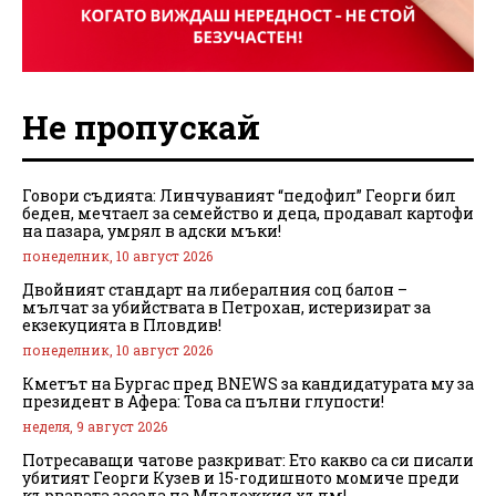
Не пропускай
Говори съдията: Линчуваният “педофил” Георги бил
беден, мечтаел за семейство и деца, продавал картофи
на пазара, умрял в адски мъки!
понеделник, 10 август 2026
Двойният стандарт на либералния соц балон –
мълчат за убийствата в Петрохан, истеризират за
екзекуцията в Пловдив!
понеделник, 10 август 2026
Кметът на Бургас пред BNEWS за кандидатурата му за
президент в Афера: Това са пълни глупости!
неделя, 9 август 2026
Потресаващи чатове разкриват: Ето какво са си писали
убитият Георги Кузев и 15-годишното момиче преди
кървавата засада на Младежкия хълм!