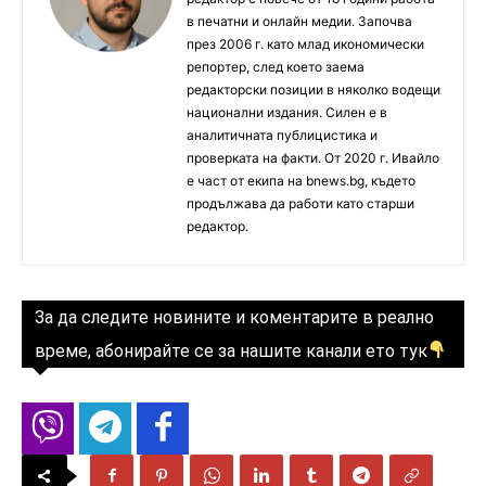
в печатни и онлайн медии. Започва
през 2006 г. като млад икономически
репортер, след което заема
редакторски позиции в няколко водещи
национални издания. Силен е в
аналитичната публицистика и
проверката на факти. От 2020 г. Ивайло
е част от екипа на bnews.bg, където
продължава да работи като старши
редактор.
За да следите новините и коментарите в реално
време, абонирайте се за нашите канали ето тук