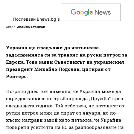
Последвай Bnews.bg в
Автор
Ивайло Станков
Украйна ще продължи да изпълнява
задълженията си за транзит на руски петрол за
Европа. Това заяви Съветникът на украинския
президент Михайло Подоляк, цитиран от
Ройтерс.
По-рано днес той намекна, че Украйна може да
спре доставките по тръбопровода „Дружба“ през
следващата година. Той отбеляза, че потоците от
руски петрол може да спрат от януари, но по-
късно направи завой като изтъкна, че Украйна
подкрепя усилията на ЕС за разнообразяване на