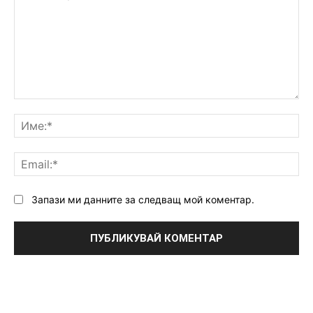
Коментар:
Им
Ema
Запази ми данните за следващ мой коментар.