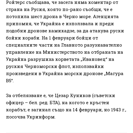
Ройтерс съобщава, че засега няма коментар от
страна на Русия, която по-рано съобщи, че е
потопила шест дрона в Черно море. Агенцията
припомня, че Украйна е използвала и преди
подобни дронове камикадзе, за да атакува руски
бойни кораби. На 1 февруари бойци от
специалните части на Главното разузнавателно
управление на Министерството на отбраната на
Украйна разрушиха корветата „Ивановец“ на
руския Черноморски флот, използвайки
произведени в Украйна морски дронове „Магура
В5“.
За отбелязване е, че Цезар Куников (съветски
офицер – бел. ред. БТА), на когото е кръстен
корабът, е загинал също на 14 февруари, но 1943 г.,
посочва Укринформ.