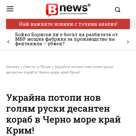
Най-важните новини с точния анализ!
Бойко Борисов ли е босът на разбитата от
МВР мощна фабрика за производство на
фентанила – убиец?
Начало
Светът и Русия
Украйна потопи нов голям руски
десантен кораб в Черно море край Крим!
Украйна потопи нов
голям руски десантен
кораб в Черно море край
Крим!