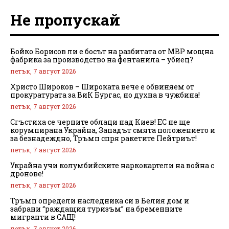
Не пропускай
Бойко Борисов ли е босът на разбитата от МВР мощна
фабрика за производство на фентанила – убиец?
петък, 7 август 2026
Христо Широков – Широката вече е обвиняем от
прокуратурата за ВиК Бургас, но духна в чужбина!
петък, 7 август 2026
Сгъстиха се черните облаци над Киев! ЕС не ще
корумпирана Украйна, Западът смята положението и
за безнадеждно, Тръмп спря ракетите Пейтриът!
петък, 7 август 2026
Украйна учи колумбийските наркокартели на война с
дронове!
петък, 7 август 2026
Тръмп определи наследника си в Белия дом и
забрани “раждащия туризъм” на бременните
мигранти в САЩ!
петък, 7 август 2026