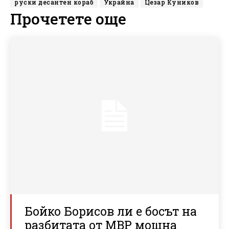
руски десантен кораб
Украйна
Цезар Куников
Прочетете още
Бойко Борисов ли е босът на
разбитата от МВР мощна