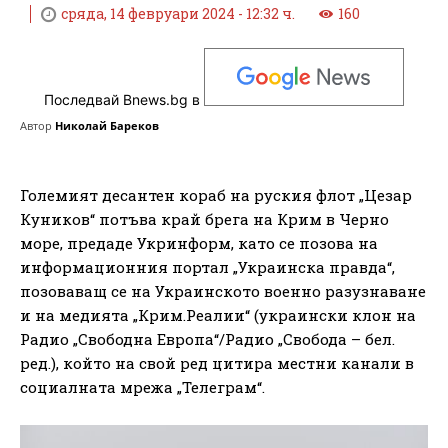
сряда, 14 февруари 2024 - 12:32 ч.
160
Последвай Bnews.bg в
Автор
Николай Бареков
Големият десантен кораб на руския флот „Цезар
Куников“ потъва край брега на Крим в Черно
море, предаде Укринформ, като се позова на
информационния портал „Украинска правда“,
позоваващ се на Украинското военно разузнаване
и на медията „Крим.Реалии“ (украински клон на
Радио „Свободна Европа“/Радио „Свобода – бел.
ред.), който на свой ред цитира местни канали в
социалната мрежа „Телеграм“.