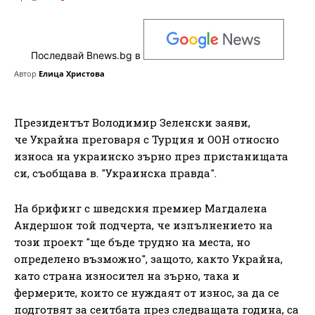
Последвай Bnews.bg в
Автор
Елица Христова
Президентът Володимир Зеленски заяви,
че Украйна преговаря с Турция и ООН относно
износа на украинско зърно през пристанищата
си, съобщава в. "Украинска правда".
На брифинг с шведския премиер Магдалена
Андершон той подчерта, че изпълнението на
този проект "ще бъде трудно на места, но
определено възможно", защото, както Украйна,
като страна износител на зърно, така и
фермерите, които се нуждаят от износ, за да се
подготвят за сеитбата през следващата година, са