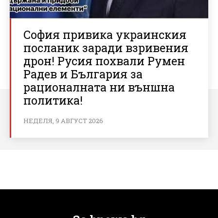
София привика украинския
посланик заради взривения
дрон! Русия похвали Румен
Радев и България за
рационалната ни външна
политика!
НЕДЕЛЯ, 9 АВГУСТ 2026