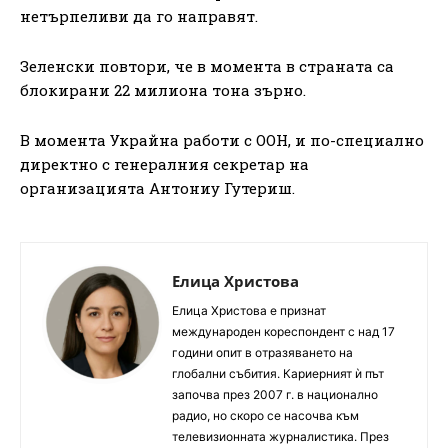
нетърпеливи да го направят.
Зеленски повтори, че в момента в страната са
блокирани 22 милиона тона зърно.
В момента Украйна работи с ООН, и по-специално
директно с генералния секретар на
организацията Антониу Гутериш.
Елица Христова
Елица Христова е признат
международен кореспондент с над 17
години опит в отразяването на
глобални събития. Кариерният ѝ път
започва през 2007 г. в национално
радио, но скоро се насочва към
телевизионната журналистика. През