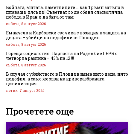
Войната, митата, паметниците … как Тръмп затъна в
плаващи пясъци! Съветват го да обяви символична
победа в Иран и да бяга от там
събота, 8 август 2026
Емануела и Карбовски скочиха с позиция в защита на
децата – убийци на педофили от Пловдив
събота, 8 август 2026
Гореща социология: Партията на Радев бие ГЕРБ с
четворна разлика – 43% на 12 !!!
събота, 8 август 2026
В случая с убийството в Пловдив няма нито деца, нито
педофил, а само жертви на криворазбраната
цивилизация
петък, 7 август 2026
Прочетете още