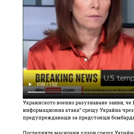
Украинското военно разузнаване заяви, че
информационна атака“ срещу Украйна чре
предупреждаващи за предстоящи бомбард
Последните масирани удари срещу Украйна