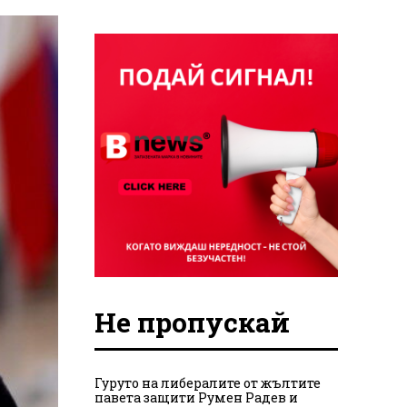
Не пропускай
Гуруто на либералите от жълтите
павета защити Румен Радев и