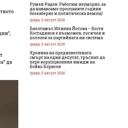
Румен Радев: Работим неуморно, за
да наваксаме проспаните години
ството
безхаберие и политическа немощ!
сряда, 5 август 2026
Балотажът Илияна Йотова – Костя
дни“,
Костадинов е възможен, логичен и
полезен за партийната ни система
сряда, 5 август 2026
Хроника на предизвестената
т
смърт на един депутат, тръгнал да
а“ да
пере корупционния имидж на
Бойко Борисов
сряда, 5 август 2026