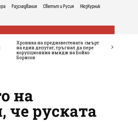
ура
Разследвания
Светът и Русия
НюзКурник
Хроника на предизвестената смърт
и
на един депутат, тръгнал да пере
корупционния имидж на Бойко
Борисов
о на
, че руската