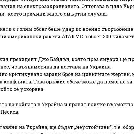
вания на електрозахранването. Оттогава в цяла Укр
и, което причини много смъртни случаи.
кети с голям обсег беше удар по военно съоръжение
ани американски ракети АТАКМС с обсег 300 километ
ия президент Джо Байдън, която през януари ще п
нес, че възнамерява да достави на Украйна
лно критикувано заради броя на цивилните жертви, 
а конфликта. Това оръжие обаче може да помогне за
ойто се ускорява.
о на войната в Украйна и правят всичко възможно 
 Песков.
авяни на Украйна, ще бъдат „неустойчиви“, т.е. обо