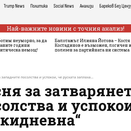
Trump News
Политика
Social News
Анализи
Бареков Без Ценз
Най-важните новини с точния анализ!
ботим неуморно, за да
Балотажът Илияна Йотова – Костя
аните години
Костадинов е възможен, логичен 
литическа немощ!
полезен за партийната ни система
западните посолства и успокои, че руската заплаха...
ня за затварянет
олства и успокои
екидневна“