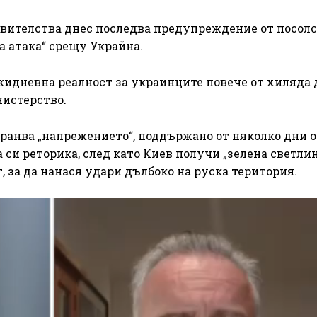
вителства днес последва предупреждение от посол
 атака“ срещу Украйна.
секидневна реалност за украинците повече от хиляда 
нистерство.
ранва „напрежението“, поддържано от няколко дни о
 си реторика, след като Киев получи „зелена светлин
, за да нанася удари дълбоко на руска територия.