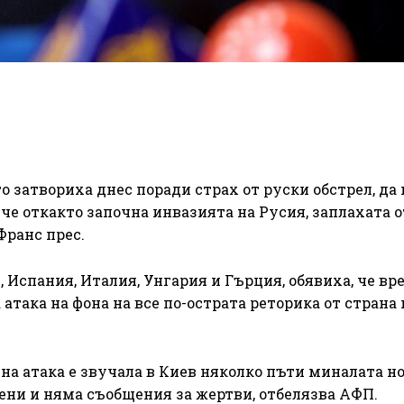
о затвориха днес поради страх от руски обстрел, да 
че откакто започна инвазията на Русия, заплахата о
Франс прес.
 Испания, Италия, Унгария и Гърция, обявиха, че в
атака на фона на все по-острата реторика от страна 
а атака е звучала в Киев няколко пъти миналата н
лени и няма съобщения за жертви, отбелязва АФП.