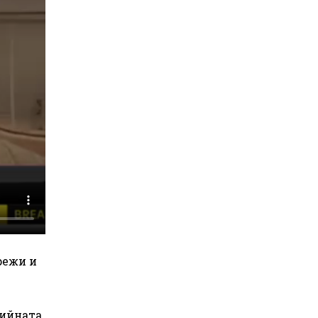
режи и
гийната