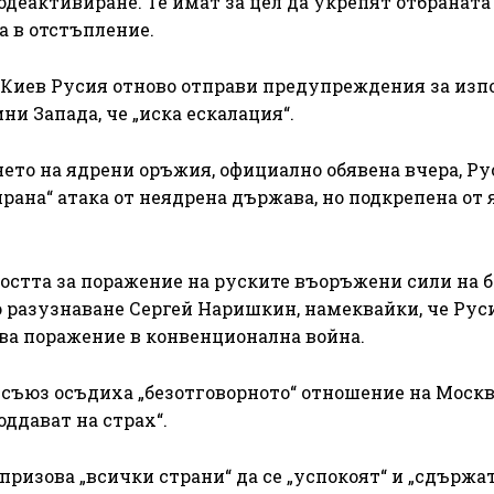
деактивиране. Те имат за цел да укрепят отбраната
а в отстъпление.
а Киев Русия отново отправи предупреждения за изп
и Запада, че „иска ескалация“.
нето на ядрени оръжия, официално обявена вчера, Ру
ирана“ атака от неядрена държава, но подкрепена от
остта за поражение на руските въоръжени сили на 
о разузнаване Сергей Наришкин, намеквайки, че Рус
ува поражение в конвенционална война.
съюз осъдиха „безотговорното“ отношение на Москв
оддават на страх“.
призова „всички страни“ да се „успокоят“ и „сдържат