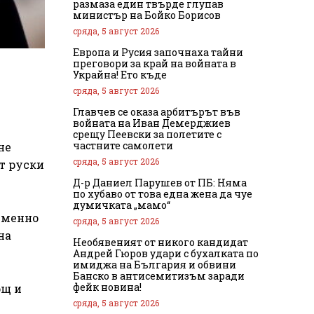
размаза един твърде глупав
министър на Бойко Борисов
сряда, 5 август 2026
Европа и Русия започнаха тайни
преговори за край на войната в
Украйна! Ето къде
сряда, 5 август 2026
Главчев се оказа арбитърът във
войната на Иван Демерджиев
срещу Пеевски за полетите с
частните самолети
не
сряда, 5 август 2026
т руски
Д-р Даниел Парушев от ПБ: Няма
по хубаво от това една жена да чуе
думичката „мамо“
ременно
сряда, 5 август 2026
на
Необявеният от никого кандидат
Андрей Гюров удари с бухалката по
имиджа на България и обвини
Банско в антисемитизъм заради
фейк новина!
ощ и
сряда, 5 август 2026