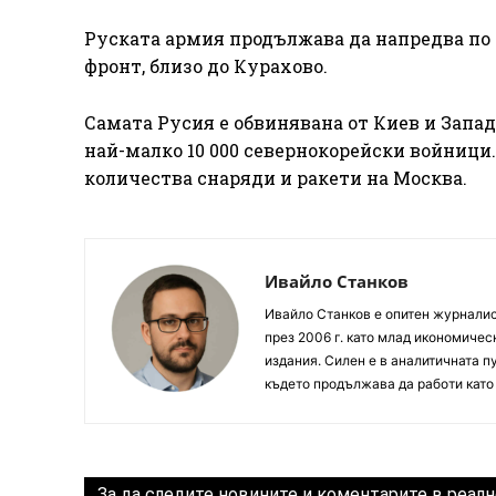
Руската армия продължава да напредва по з
фронт, близо до Курахово.
Самата Русия е обвинявана от Киев и Запад
най-малко 10 000 севернокорейски войници.
количества снаряди и ракети на Москва.
Ивайло Станков
Ивайло Станков е опитен журналист
през 2006 г. като млад икономиче
издания. Силен е в аналитичната пу
където продължава да работи като
За да следите новините и коментарите в реалн