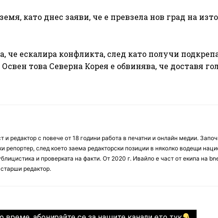
емя, като днес заяви, че е превзела нов град на изт
а, че ескалира конфликта, след като получи подкреп
 Освен това Северна Корея е обвинява, че доставя г
 и редактор с повече от 18 години работа в печатни и онлайн медии. Запо
ски репортер, след което заема редакторски позиции в няколко водещи нац
блицистика и проверката на факти. От 2020 г. Ивайло е част от екипа на bn
 старши редактор.
о време, абонирайте се за нашите канали ето тук