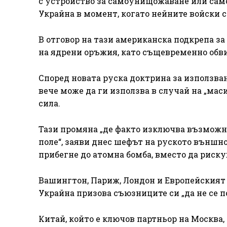
с устройство за самоунищожаване или само
Украйна в момент, когато нейните войски с
В отговор на тази американска подкрепа з
на ядрени оръжия, като същевременно обвин
Според новата руска доктрина за използва
вече може да ги използва в случай на „мас
сила.
Тази промяна „де факто изключва възможн
поле“, заяви днес шефът на руското външн
прибегне до атомна бомба, вместо да риск
Вашингтон, Париж, Лондон и Европейският 
Украйна призова съюзниците си „да не се п
Китай, който е ключов партньор на Москва, 