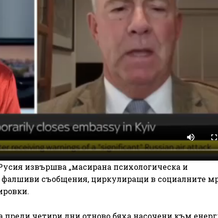
 Русия извършва „масирана психологическа и
з фалшиви съобщения, циркулиращи в социалните м
ировки.
 преди четири дни отново бяха насочени към енер