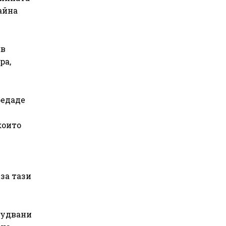
айна
 в
ра,
редаде
които
за тази
рудвани