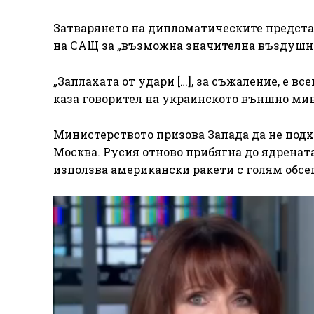
Затварянето на дипломатическите предста
на САЩ за „възможна значителна въздушна
„Заплахата от удари […], за съжаление, е в
каза говорител на украинското външно ми
Министерството призова Запада да не подх
Москва. Русия отново прибягна до ядрената
използва американски ракети с голям обсег