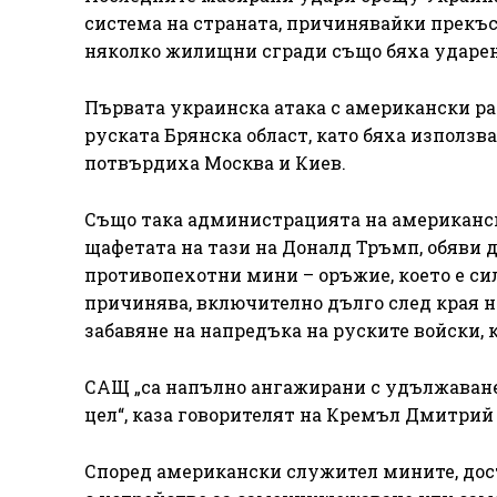
система на страната, причинявайки прекъс
няколко жилищни сгради също бяха ударен
Първата украинска атака с американски ра
руската Брянска област, като бяха използв
потвърдиха Москва и Киев.
Също така администрацията на американск
щафетата на тази на Доналд Тръмп, обяви д
противопехотни мини – оръжие, което е си
причинява, включително дълго след края н
забавяне на напредъка на руските войски, к
САЩ „са напълно ангажирани с удължаванет
цел“, каза говорителят на Кремъл Дмитрий
Според американски служител мините, дост