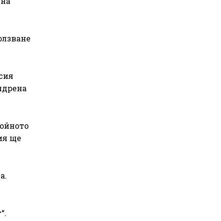
 на
олзване
сия
 ядрена
бойното
ия ще
а.
“.