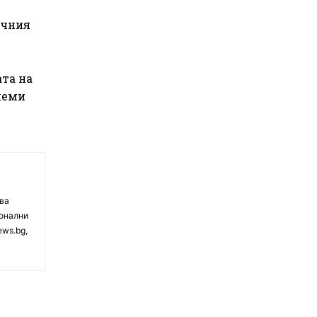
очния
ата на
олеми
чва
ионални
ews.bg,