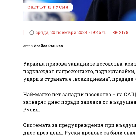
СВЕТЪТ И РУСИЯ
сряда, 20 ноември 2024 - 19:46 ч.
2178
Автор
Ивайло Станков
Украйна призова западните посолства, коит
подклаждат напрежението, подчертавайки, 
удари в страната е „всекидневна“, предаде 
Най-малко пет западни посолства – на САЩ,
затварят днес поради заплаха от въздушна 
Русия.
Системата за предупреждения при въздушн
днес през деня. Руски дронове са били сва