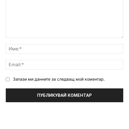
Коментар:
Им
Ema
Запази ми данните за следващ мой коментар.