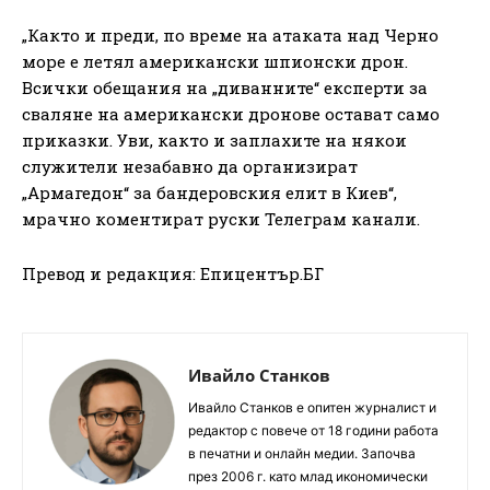
„Както и преди, по време на атаката над Черно
море е летял американски шпионски дрон.
Всички обещания на „диванните“ експерти за
сваляне на американски дронове остават само
приказки. Уви, както и заплахите на някои
служители незабавно да организират
„Армагедон“ за бандеровския елит в Киев“,
мрачно коментират руски Телеграм канали.
Превод и редакция: Епицентър.БГ
Ивайло Станков
Ивайло Станков е опитен журналист и
редактор с повече от 18 години работа
в печатни и онлайн медии. Започва
през 2006 г. като млад икономически