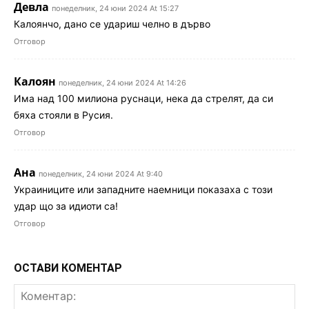
Девла
понеделник, 24 юни 2024 At 15:27
Калоянчо, дано се удариш челно в дърво
Отговор
Калоян
понеделник, 24 юни 2024 At 14:26
Има над 100 милиона руснаци, нека да стрелят, да си
бяха стояли в Русия.
Отговор
Ана
понеделник, 24 юни 2024 At 9:40
Украиниците или западните наемници показаха с този
удар що за идиоти са!
Отговор
ОСТАВИ КОМЕНТАР