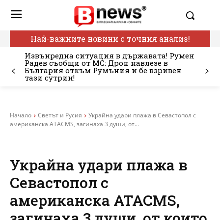
Най-важните новини с точния анализ!
Извънредна ситуация в държавата! Румен
Радев съобщи от МС: Дрон навлезе в
България откъм Румъния и бе взривен
тази сутрин!
Начало
Светът и Русия
Украйна удари плажа в Севастопол с
американска ATACMS, загинаха 3 души, от...
Украйна удари плажа в
Севастопол с
американска ATACMS,
загинаха 3 души, от които