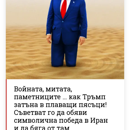
Войната, митата,
паметниците … как Тръмп
затъна в плаващи пясъци!
Съветват го да обяви
символична победа в Иран
и да бяга от там