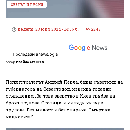
СВЕТЪТ И РУСИЯ
неделя, 23 юни 2024 - 14:56 ч.
2247
Последвай Bnews.bg в
Автор
Ивайло Станков
Политстратегът Андрей Перла, бивш съветник на
губернатора на Севастопол, изисква тотално
отмъщение: „За това зверство в Киев трябва да
броят трупове. Стотици и хиляди хиляди
трупове. Без милост и без спиране. Смърт на
нацистите!“