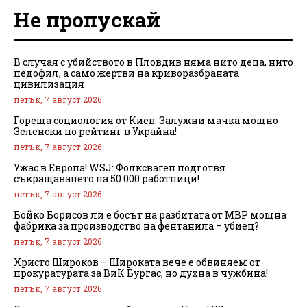
Не пропускай
В случая с убийството в Пловдив няма нито деца, нито
педофил, а само жертви на криворазбраната
цивилизация
петък, 7 август 2026
Гореща социология от Киев: Залужни мачка мощно
Зеленски по рейтинг в Украйна!
петък, 7 август 2026
Ужас в Европа! WSJ: Фолксваген подготвя
съкращаването на 50 000 работници!
петък, 7 август 2026
Бойко Борисов ли е босът на разбитата от МВР мощна
фабрика за производство на фентанила – убиец?
петък, 7 август 2026
Христо Широков – Широката вече е обвиняем от
прокуратурата за ВиК Бургас, но духна в чужбина!
петък, 7 август 2026