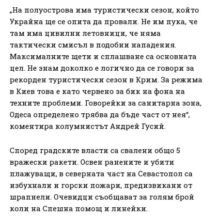
„На полуострова има туристически сезон, който
Украйна ще се опита да провали. Не им пука, че
там има цивилни летовници, че няма
тактически смисъл в подобни нападения.
Максималните щети и сплашване са основната
цел. Не знам доколко е логично да се говори за
рекорден туристически сезон в Крим. За режима
в Киев това е като червено за бик на фона на
техните проблеми. Говорейки за санитарна зона,
Одеса определено трябва да бъде част от нея“,
коментира колумнистът Андрей Гусий.
Според градските власти са свалени общо 5
вражески ракети. Освен ранените и убити
плажуващи, в северната част на Севастопол са
избухнали и горски пожари, предизвикани от
шрапнели. Очевидци съобщават за голям брой
коли на Спешна помощ и линейки.