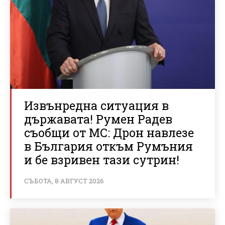
Извънредна ситуация в
държавата! Румен Радев
съобщи от МС: Дрон навлезе
в България откъм Румъния
и бе взривен тази сутрин!
СЪБОТА, 8 АВГУСТ 2026