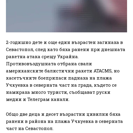
2-годишно дете и още един възрастен загинаха в
Севастопол, след като бяха ранени при днешната
ракетна атака срещу Украйна.
Противовъздушната отбрана свали
американските балистични ракети ATACMS, но
касетъчните боеприпаси паднаха на плажа
Учкуевка в северната част на града, където се
намираха много туристи, съобщават руски
медии и Телеграм канали.
Общо две деца и десет възрастни цивилни бяха
ранени в района на плажа Учкуевка в северната
част на Севастопол.