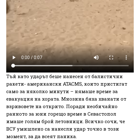
Тъй като ударът беше нанесен от балистични
ракети- американски ATACMS, които пристигат
само за няколко минути – нямаше време за
евакуация на хората. Мнозина бяха хванати от
взривовете на открито. Поради необичайно
ранното за юни горещо време в Севастопол
имаше голям брой летовници. Всичко сочи, че
ВСУ умишлено са нанесли удар точно в този
момент, за да всеят паника.