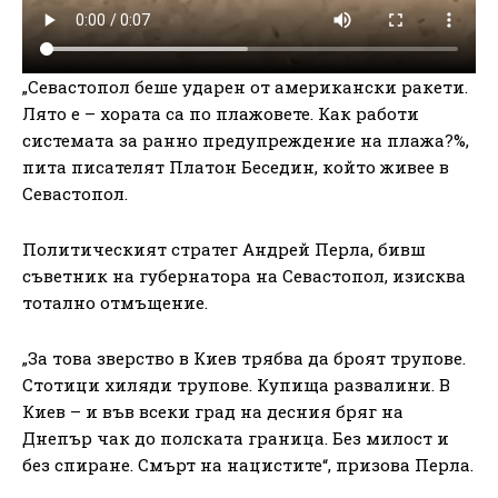
„Севастопол беше ударен от американски ракети.
Лято е – хората са по плажовете. Как работи
системата за ранно предупреждение на плажа?%,
пита писателят Платон Беседин, който живее в
Севастопол.
Политическият стратег Андрей Перла, бивш
съветник на губернатора на Севастопол, изисква
тотално отмъщение.
„За това зверство в Киев трябва да броят трупове.
Стотици хиляди трупове. Купища развалини. В
Киев – и във всеки град на десния бряг на
Днепър чак до полската граница. Без милост и
без спиране. Смърт на нацистите“, призова Перла.