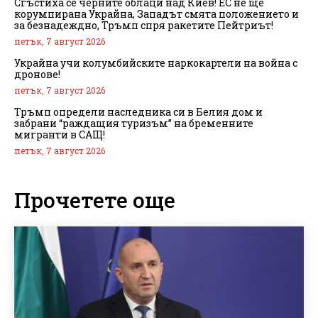
Сгъстиха се черните облаци над Киев! ЕС не ще
корумпирана Украйна, Западът смята положението и
за безнадеждно, Тръмп спря ракетите Пейтриът!
петък, 7 август 2026
Украйна учи колумбийските наркокартели на война с
дронове!
петък, 7 август 2026
Тръмп определи наследника си в Белия дом и
забрани “раждащия туризъм” на бременните
мигранти в САЩ!
петък, 7 август 2026
Прочетете още