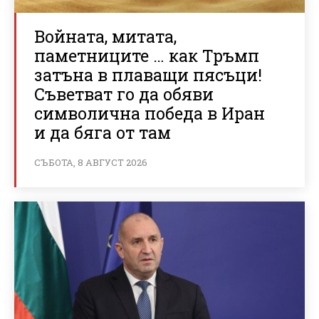
Войната, митата,
паметниците … как Тръмп
затъна в плаващи пясъци!
Съветват го да обяви
символична победа в Иран
и да бяга от там
СЪБОТА, 8 АВГУСТ 2026