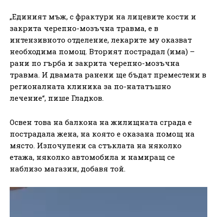
„Единият мъж, с фрактури на лицевите кости и
закрита черепно-мозъчна травма, е в
интензивното отделение, лекарите му оказват
необходима помощ. Вторият пострадал (има) –
рани по гърба и закрита черепно-мозъчна
травма. И двамата ранени ще бъдат преместени в
регионалната клиника за по-нататъшно
лечение“, пише Гладков.
Освен това на балкона на жилищната сграда е
пострадала жена, на която е оказана помощ на
място. Изпочупени са стъклата на няколко
етажа, няколко автомобила и намиращ се
наблизо магазин, добавя той.