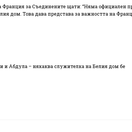
на Франция за Съединените щати: “Няма официален п
ия дом. Това дава представа за важността на Франц
и и Абдула – някаква служителка на Белия дом бе