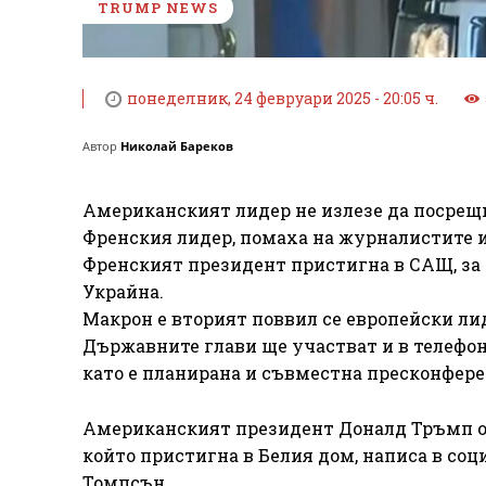
TRUMP NEWS
понеделник, 24 февруари 2025 - 20:05 ч.
Автор
Николай Бареков
Американският лидер не излезе да посрещне
Френския лидер, помаха на журналистите и
Френският президент пристигна в САЩ, за 
Украйна.
Макрон е вторият поввил се европейски лид
Държавните глави ще участват и в телефоне
като е планирана и съвместна пресконфере
Американският президент Доналд Тръмп от
който пристигна в Белия дом, написа в со
Томпсън.