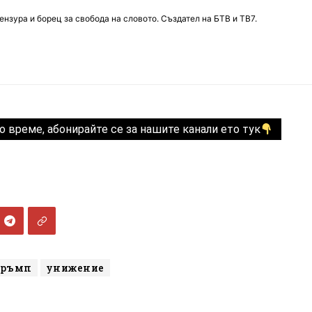
нзура и борец за свобода на словото. Създател на БТВ и ТВ7.
о време, абонирайте се за нашите канали ето тук
Тръмп
унижение