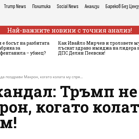
Trump News
Политика
Social News
Анализи
Бареков Без Ценз
Най-важните новини с точния анализ!
 е босът на разбитата
Как Ивайло Мирчев и троловете м
брика за
лъскат здраво имиджа на лидера 
 фентанила – убиец?
ДПС Делян Пеевски!
а поздрави Макрон, когато колата му спря...
андал: Тръмп не 
он, когато колат
м!