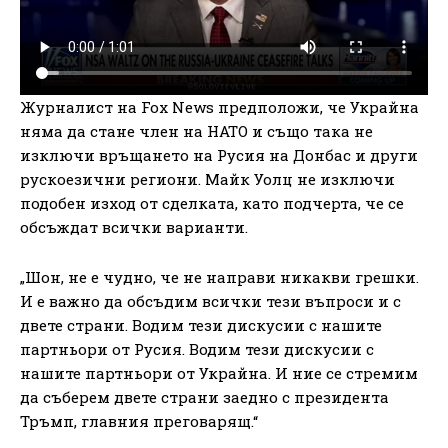
Журналист на Fox News предположи, че Украйна
няма да стане член на НАТО и също така не
изключи връщането на Русия на Донбас и други
рускоезични региони. Майк Уолц не изключи
подобен изход от сделката, като подчерта, че се
обсъждат всички варианти.
„Шон, не е чудно, че не направи никакви грешки.
И е важно да обсъдим всички тези въпроси и с
двете страни. Водим тези дискусии с нашите
партньори от Русия. Водим тези дискусии с
нашите партньори от Украйна. И ние се стремим
да съберем двете страни заедно с президента
Тръмп, главния преговарящ.“