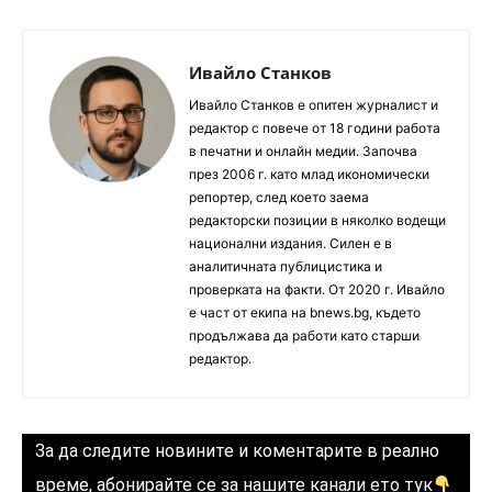
Ивайло Станков
Ивайло Станков е опитен журналист и
редактор с повече от 18 години работа
в печатни и онлайн медии. Започва
през 2006 г. като млад икономически
репортер, след което заема
редакторски позиции в няколко водещи
национални издания. Силен е в
аналитичната публицистика и
проверката на факти. От 2020 г. Ивайло
е част от екипа на bnews.bg, където
продължава да работи като старши
редактор.
За да следите новините и коментарите в реално
време, абонирайте се за нашите канали ето тук