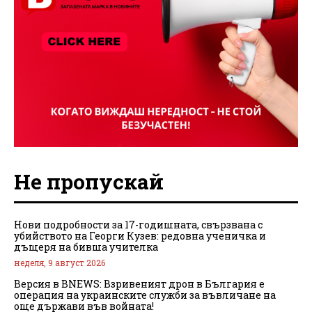
Не пропускай
Нови подробности за 17-годишната, свързвана с
убийството на Георги Кузев: редовна ученичка и
дъщеря на бивша учителка
неделя, 9 август 2026
Версия в BNEWS: Взривеният дрон в България е
операция на украинските служби за въвличане на
още държави във войната!