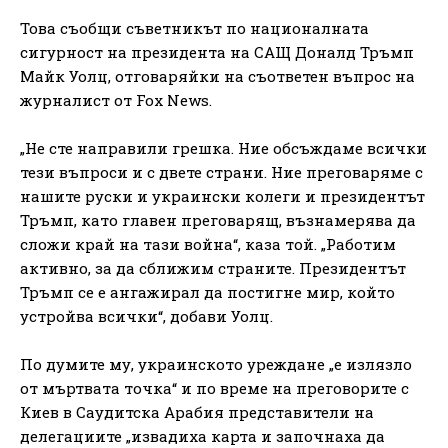
Това съобщи съветникът по националната
сигурност на президента на САЩ Доналд Тръмп
Майк Уолц, отговаряйки на съответен въпрос на
журналист от Fox News.
„Не сте направили грешка. Ние обсъждаме всички
тези въпроси и с двете страни. Ние преговаряме с
нашите руски и украински колеги и президентът
Тръмп, като главен преговарящ, възнамерява да
сложи край на тази война“, каза той. „Работим
активно, за да сближим страните. Президентът
Тръмп се е ангажирал да постигне мир, който
устройва всички“, добави Уолц.
По думите му, украинското уреждане „е излязло
от мъртвата точка“ и по време на преговорите с
Киев в Саудитска Арабия представители на
делегациите „извадиха карта и започнаха да