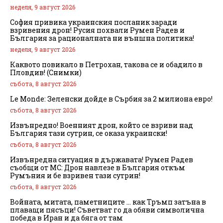
неделя, 9 август 2026
София привика украинския посланик заради
взривения дрон! Русия похвали Румен Радев и
България за рационалната ни външна политика!
неделя, 9 август 2026
Каквото повикало в Петрохан, такова се и обадило в
Пловдив! (Снимки)
събота, 8 август 2026
Le Monde: Зеленски дойде в Сърбия за 2 милиона евро!
събота, 8 август 2026
Извънредно! Военният дрон, който се взриви над
България тази сутрин, се оказа украински!
събота, 8 август 2026
Извънредна ситуация в държавата! Румен Радев
съобщи от МС: Дрон навлезе в България откъм
Румъния и бе взривен тази сутрин!
събота, 8 август 2026
Войната, митата, паметниците … как Тръмп затъна в
плаващи пясъци! Съветват го да обяви символична
победа в Иран и да бяга от там