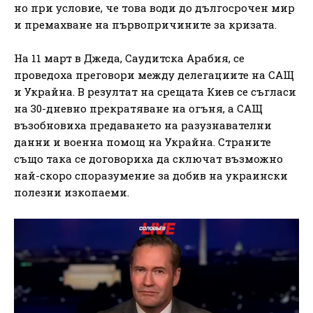
но при условие, че това води до дългосрочен мир
и премахване на първопричините за кризата.
На 11 март в Джеда, Саудитска Арабия, се
проведоха преговори между делегациите на САЩ
и Украйна. В резултат на срещата Киев се съгласи
на 30-дневно прекратяване на огъня, а САЩ
възобновиха предаването на разузнавателни
данни и военна помощ на Украйна. Страните
също така се договориха да сключат възможно
най-скоро споразумение за добив на украински
полезни изкопаеми.