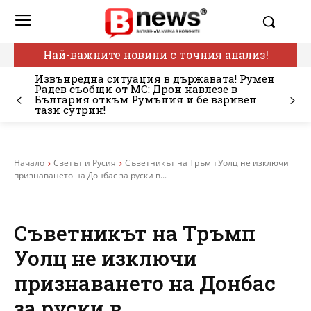
Най-важните новини с точния анализ!
Извънредна ситуация в държавата! Румен
Радев съобщи от МС: Дрон навлезе в
България откъм Румъния и бе взривен
тази сутрин!
Начало
Светът и Русия
Съветникът на Тръмп Уолц не изключи
признаването на Донбас за руски в...
Съветникът на Тръмп
Уолц не изключи
признаването на Донбас
за руски в