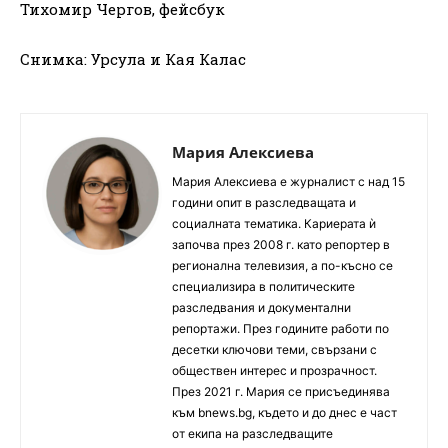
Тихомир Чергов, фейсбук
Снимка: Урсула и Кая Калас
Мария Алексиева
Мария Алексиева е журналист с над 15
години опит в разследващата и
социалната тематика. Кариерата ѝ
започва през 2008 г. като репортер в
регионална телевизия, а по-късно се
специализира в политическите
разследвания и документални
репортажи. През годините работи по
десетки ключови теми, свързани с
обществен интерес и прозрачност.
През 2021 г. Мария се присъединява
към bnews.bg, където и до днес е част
от екипа на разследващите