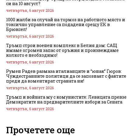
си на 10 август?
четвъртък, 6 август 2026
1000 жалби за случай на тормоз на работното място и
токсично управление са подадени срещу ЕК в
Брюксел!
четвъртък, 6 август 2026
Тръмп строи военен комплекс в Белия дом: САЩ
имаме огромен запас от оръжия и произвеждаме
колкото е необходимо!
четвъртък, 6 август 2026
Румен Радев размаза италианците и “юнак” Гюров:
Чуждестранните политици да се запознаят с фактите
преди да коментират страната ни!
четвъртък, 6 август 2026
Тръмп и войната му с комунистите: Левицата превзе
Демократите на предварителните избори за Сената
четвъртък, 6 август 2026
Прочетете още