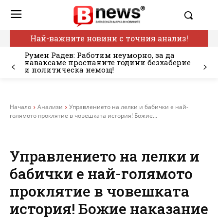
Най-важните новини с точния анализ!
Румен Радев: Работим неуморно, за да
наваксаме проспаните години безхаберие
и политическа немощ!
Начало
Анализи
Управлението на лелки и бабички е най-
голямото проклятие в човешката история! Божие...
Управлението на лелки и
бабички е най-голямото
проклятие в човешката
история! Божие наказание