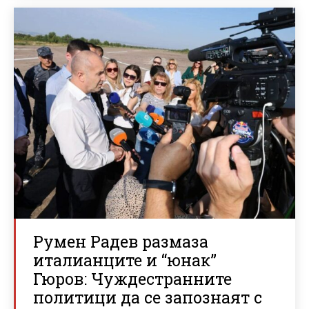
Румен Радев размаза
италианците и “юнак”
Гюров: Чуждестранните
политици да се запознаят с