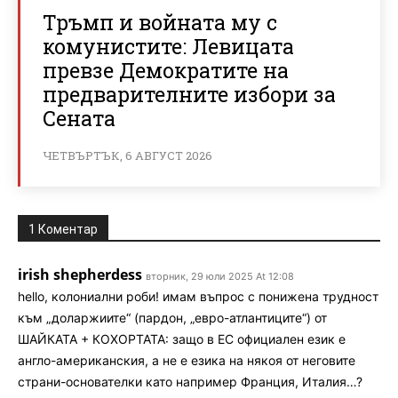
Тръмп и войната му с
комунистите: Левицата
превзе Демократите на
предварителните избори за
Сената
ЧЕТВЪРТЪК, 6 АВГУСТ 2026
1 Коментар
irish shepherdess
вторник, 29 юли 2025 At 12:08
hello, колониални роби! имам въпрос с понижена трудност
към „доларжиите“ (пардон, „евро-атлантиците“) от
ШАЙКАТА + КОХОРТАТА: защо в ЕС официален език е
англо-американския, а не е езика на някоя от неговите
страни-основателки като например Франция, Италия…?