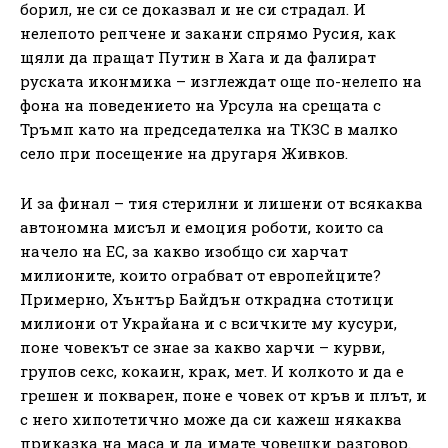
борил, не си се доказвал и не си страдал. И
нелепото репчене и закани спрямо Русия, как
щяли да пращат Путин в Хага и да фалират
руската иконмика – изглеждат още по-нелепо на
фона на поведението на Урсула на срещата с
Тръмп като на председателка на ТКЗС в малко
село при посещение на другаря Живков.
И за финал – тия стерилни и лишени от всякаква
автономна мисъл и емоция роботи, които са
начело на ЕС, за какво изобщо си харчат
милионите, които ограбват от европейците?
Примерно, Хънтър Байдън открадна стотици
милиони от Украйана и с всичките му кусури,
поне човекът се знае за какво харчи – курви,
групов секс, кокаин, крак, мет. И колкото и да е
грешен и покварен, поне е човек от кръв и плът, и
с него хипотетично може да си кажеш някаква
приказка на маса и да имате човешки разговор.