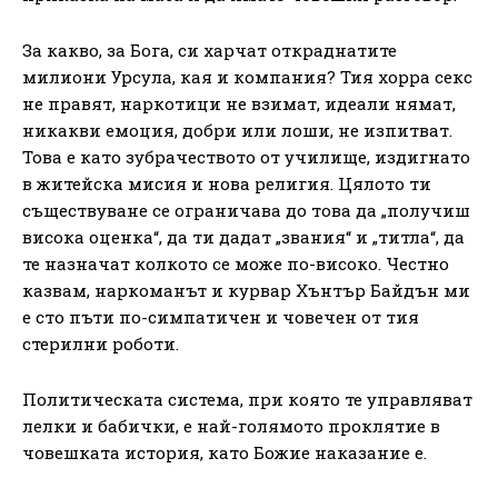
За какво, за Бога, си харчат откраднатите
милиони Урсула, кая и компания? Тия хорра секс
не правят, наркотици не взимат, идеали нямат,
никакви емоция, добри или лоши, не изпитват.
Това е като зубрачеството от училище, издигнато
в житейска мисия и нова религия. Цялото ти
съществуване се ограничава до това да „получиш
висока оценка“, да ти дадат „звания“ и „титла“, да
те назначат колкото се може по-високо. Честно
казвам, наркоманът и курвар Хънтър Байдън ми
е сто пъти по-симпатичен и човечен от тия
стерилни роботи.
Политическата система, при която те управляват
лелки и бабички, е най-голямото проклятие в
човешката история, като Божие наказание е.