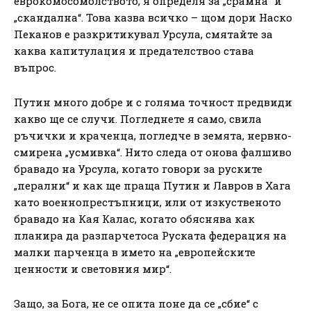
еврокомосомолството, я определя за „срамна“ и
„скандална“. Това казва всичко – щом дори Наско
Пеканов е разкритикувал Урсула, смятайте за
каква капитулация и предателствоо става
въпрос.
Путин много добре и с голяма точност предвиди
какво ще се случи. Погледнете я само, свила
ръчички и краченца, погледче в земята, нервно-
смирена „усмивка“. Нито следа от онова фалшиво
бравадо на Урсула, когато говори за руските
„перални“ и как ще праща Путин и Лавров в Хага
като военнопрестъпници, или от изкуственото
бравадо на Кая Калас, когато обяснява как
планира да разпарчетоса Руската федерация на
малки парченца в името на „европейските
ценности и световния мир“.
Защо, за Бога, не се опита поне да се „сбие“ с