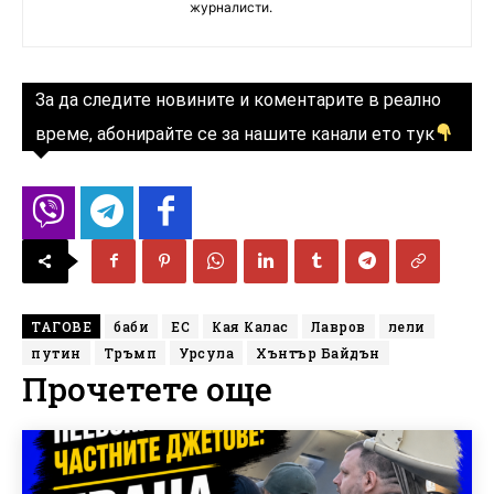
журналисти.
За да следите новините и коментарите в реално
време, абонирайте се за нашите канали ето тук
ТАГОВЕ
баби
ЕС
Кая Калас
Лавров
лели
путин
Тръмп
Урсула
Хънтър Байдън
Прочетете още