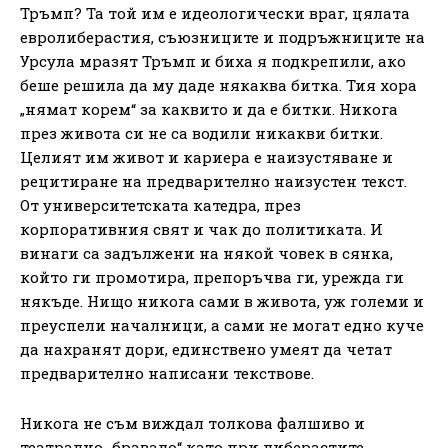
Тръмп? Та той им е идеологически враг, цялата
евролиберастия, съюзниците и подръжниците на
Урсула мразят Тръмп и биха я подкрепили, ако
беше решила да му даде някаква битка. Тия хора
„нямат корем“ за каквито и да е битки. Никога
през живота си не са водили никакви битки.
Целият им живот и кариера е наизустяване и
рецитиране на предварително наизустен текст.
От университетската катедра, през
корпоративния свят и чак до политиката. И
винаги са задължени на някой човек в сянка,
който ги промотира, препоръчва ги, урежда ги
някъде. Нищо никога сами в живота, уж големи и
преуспели началници, а сами не могат едно куче
да нахранят дори, единствено умеят да четат
предварително написани текствове.
Никога не съм виждал толкова фалшиво и
театрално „бравадо“ като при либерастите.