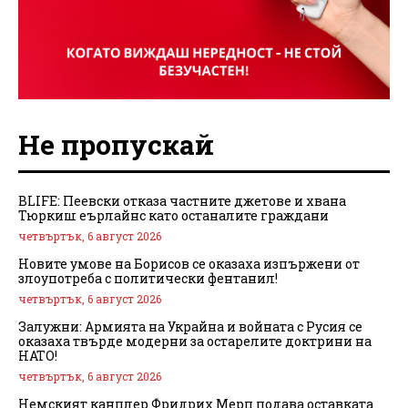
Не пропускай
BLIFE: Пеевски отказа частните джетове и хвана
Тюркиш еърлайнс като останалите граждани
четвъртък, 6 август 2026
Новите умове на Борисов се оказаха изпържени от
злоупотреба с политически фентанил!
четвъртък, 6 август 2026
Залужни: Армията на Украйна и войната с Русия се
оказаха твърде модерни за остарелите доктрини на
НАТО!
четвъртък, 6 август 2026
Немският канцлер Фридрих Мерц подава оставката