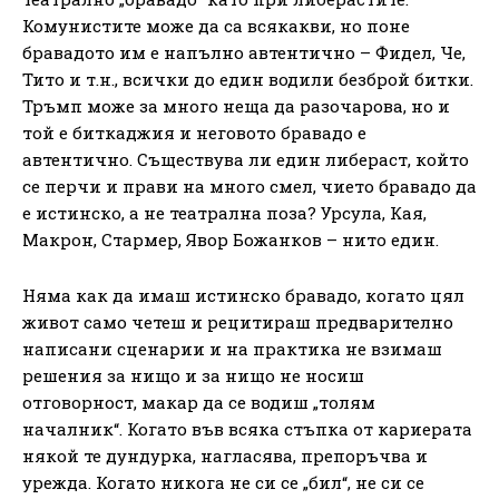
Комунистите може да са всякакви, но поне
бравадото им е напълно автентично – Фидел, Че,
Тито и т.н., всички до един водили безброй битки.
Тръмп може за много неща да разочарова, но и
той е биткаджия и неговото бравадо е
автентично. Съществува ли един либераст, който
се перчи и прави на много смел, чието бравадо да
е истинско, а не театрална поза? Урсула, Кая,
Макрон, Стармер, Явор Божанков – нито един.
Няма как да имаш истинско бравадо, когато цял
живот само четеш и рецитираш предварително
написани сценарии и на практика не взимаш
решения за нищо и за нищо не носиш
отговорност, макар да се водиш „толям
началник“. Когато във всяка стъпка от кариерата
някой те дундурка, нагласява, препоръчва и
урежда. Когато никога не си се „бил“, не си се