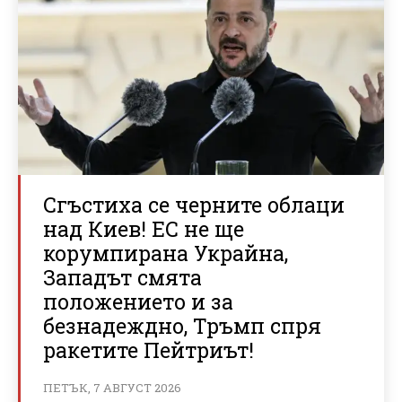
Сгъстиха се черните облаци
над Киев! ЕС не ще
корумпирана Украйна,
Западът смята
положението и за
безнадеждно, Тръмп спря
ракетите Пейтриът!
ПЕТЪК, 7 АВГУСТ 2026