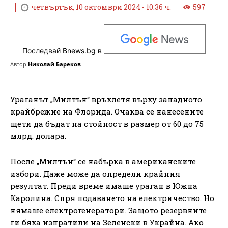
четвъртък, 10 октомври 2024 - 10:36 ч.
597
Последвай Bnews.bg в
Автор
Николай Бареков
Ураганът „Милтън“ връхлетя върху западното
крайбрежие на Флорида. Очаква се нанесените
щети да бъдат на стойност в размер от 60 до 75
млрд. долара.
После „Милтън“ се набърка в американските
избори. Даже може да определи крайния
резултат. Преди време имаше ураган в Южна
Каролина. Спря подаването на електричество. Но
нямаше електрогенератори. Защото резервните
ги бяха изпратили на Зеленски в Украйна. Ако