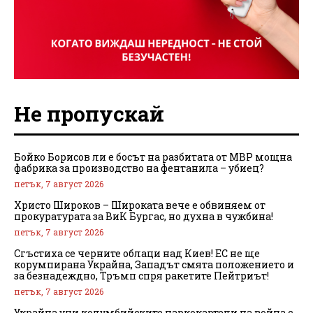
Не пропускай
Бойко Борисов ли е босът на разбитата от МВР мощна
фабрика за производство на фентанила – убиец?
петък, 7 август 2026
Христо Широков – Широката вече е обвиняем от
прокуратурата за ВиК Бургас, но духна в чужбина!
петък, 7 август 2026
Сгъстиха се черните облаци над Киев! ЕС не ще
корумпирана Украйна, Западът смята положението и
за безнадеждно, Тръмп спря ракетите Пейтриът!
петък, 7 август 2026
Украйна учи колумбийските наркокартели на война с