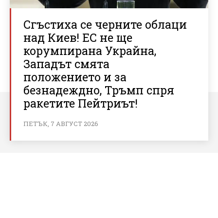
Сгъстиха се черните облаци
над Киев! ЕС не ще
корумпирана Украйна,
Западът смята
положението и за
безнадеждно, Тръмп спря
ракетите Пейтриът!
ПЕТЪК, 7 АВГУСТ 2026