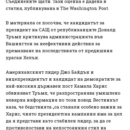
Съединените щати. Тази оценка е дадена в
статия, публикувана в The Washington Post.
В материала се посочва, че кандидатът за
президент на САЩ от републиканците Доналд
Тръмп критикува администрацията във
Вашингтон за неефективни действия за
премахване на последствията от предишния
ураган Хелън.
Американският лидер Джо Байдън и
вицепрезидентът и кандидат на демократите за
най-високия държавен пост Камала Харис
обвиняват Тръмп, че разпространява умишлено
невярна информация по този повод. Вестникът
каза, че бедствията „са станали особено важни за
Харис, чиято президентска кампания има за цел
да я представи като стабилен лидер, за да се
противопостави на непостоянния стил на