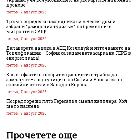
дронове!
петък, 7 август 2026
Тръмп определи наследника си в Белия дом и
забрани “раждащия туризъм” на бременните
мигранти в САЩ!
петък, 7 август 2026
Далаверата на века в АЕЦ Козлодуй и източването на
Топлофикация – София са запазената марка на ГЕРБ в
енергетиката!
петък, 7 август 2026
Когато фактите говорят и ционистите трябва да
замълчат – защо улиците на София и Банско са по-
спокойни от тези в Западна Европа
петък, 7 август 2026
Посред горещо лято Германия сменя канцлера! Кой
ще го наследи
петък, 7 август 2026
Прочетете още