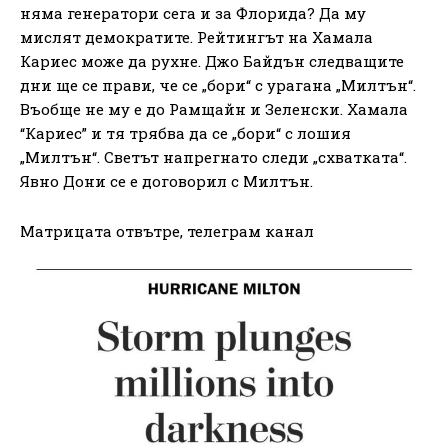
няма генератори сега и за Флорида? Да му
мислят демократите. Рейтингът на Хамала
Кариес може да рухне. Джо Байдън следващите
дни ще се прави, че се „бори“ с урагана „Милтън“.
Въобще не му е до Рамщайн и Зеленски. Хамала
“Кариес” и тя трябва да се „бори“ с лошия
„Милтън“. Светът напрегнато следи „схватката“.
Явно Дони се е договорил с Милтън.
Матрицата отвътре, телеграм канал