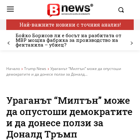
Най-важните новини с точния анализ!
Бойко Борисов ли е босът на разбитата от
МВР мощна фабрика за производство на
фентанила – убиец?
Начало
Trump News
Ураганът “Милтън” може да опустоши
демократите и да донесе ползи за Доналд...
Ураганът “Милтън” може
да опустоши демократите
и да донесе ползи за
Доналд Тръмп