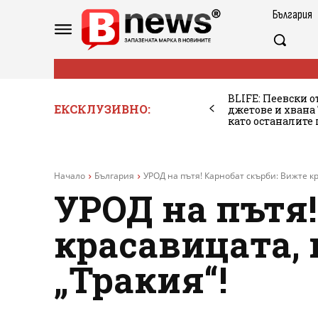
България
BLIFE: Пеевски о
ЕКСКЛУЗИВНО:
джетове и хван
като останалите
Начало
България
УРОД на пътя! Карнобат скърби: Вижте кр
УРОД на пътя!
красавицата,
„Тракия“!