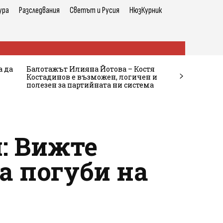
ура
Разследвания
Светът и Русия
НюзКурник
а да
Балотажът Илияна Йотова – Костя
Костадинов е възможен, логичен и
полезен за партийната ни система
: Вижте
а погуби на