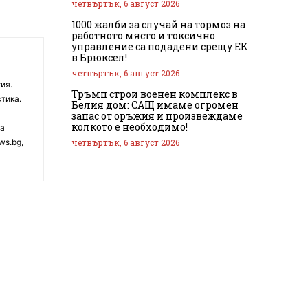
четвъртък, 6 август 2026
1000 жалби за случай на тормоз на
работното място и токсично
управление са подадени срещу ЕК
в Брюксел!
четвъртък, 6 август 2026
ия.
Тръмп строи военен комплекс в
тика.
Белия дом: САЩ имаме огромен
запас от оръжия и произвеждаме
колкото е необходимо!
на
четвъртък, 6 август 2026
ws.bg,