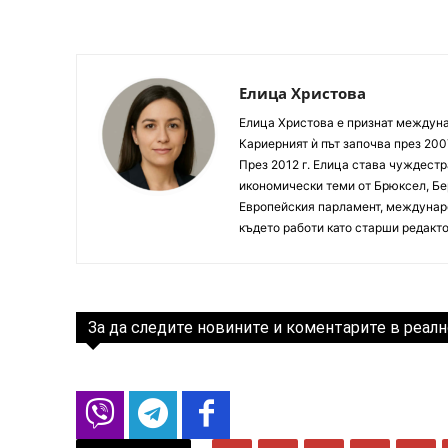
Елица Христова
Елица Христова е признат междунар
Кариерният ѝ път започва през 200
През 2012 г. Елица става чуждестр
икономически теми от Брюксел, Бер
Европейския парламент, междунаро
където работи като старши редакто
За да следите новините и коментарите в реалн