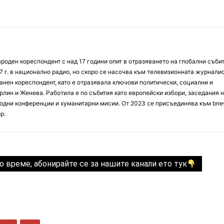
оден кореспондент с над 17 години опит в отразяването на глобални събит
7 г. в национално радио, но скоро се насочва към телевизионната журналис
анен кореспондент, като е отразявала ключови политически, социални и
лин и Женева. Работила е по събития като европейски избори, заседания 
дни конференции и хуманитарни мисии. От 2023 се присъединява към bne
р.
о време, абонирайте се за нашите канали ето тук