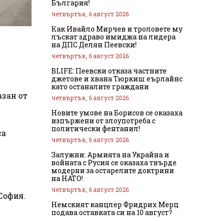
България!
четвъртък, 6 август 2026
Как Ивайло Мирчев и троловете му
лъскат здраво имиджа на лидера
на ДПС Делян Пеевски!
четвъртък, 6 август 2026
BLIFE: Пеевски отказа частните
джетове и хвана Тюркиш еърлайнс
като останалите граждани
азан от
четвъртък, 6 август 2026
Новите умове на Борисов се оказаха
изпържени от злоупотреба с
политически фентанил!
са
четвъртък, 6 август 2026
Залужни: Армията на Украйна и
войната с Русия се оказаха твърде
модерни за остарелите доктрини
на НАТО!
четвъртък, 6 август 2026
София.
Немският канцлер Фридрих Мерц
подава оставката си на 10 август?