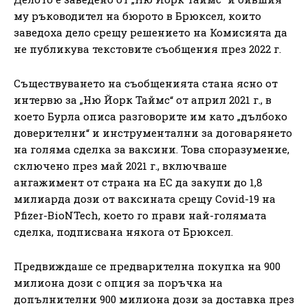
му ръководител на бюрото в Брюксел, които
заведоха дело срещу решението на Комисията да
не публикува текстовите съобщения през 2022 г.
Съществуването на съобщенията стана ясно от
интервю за „Ню Йорк Таймс“ от април 2021 г., в
което Бурла описа разговорите им като „дълбоко
доверителни“ и инструментални за договарянето
на голяма сделка за ваксини. Това споразумение,
сключено през май 2021 г., включваше
ангажимент от страна на ЕС да закупи до 1,8
милиарда дози от ваксината срещу Covid-19 на
Pfizer-BioNTech, което го прави най-голямата
сделка, подписвана някога от Брюксел.
Предвиждаше се предварителна покупка на 900
милиона дози с опция за поръчка на
допълнителни 900 милиона дози за доставка през