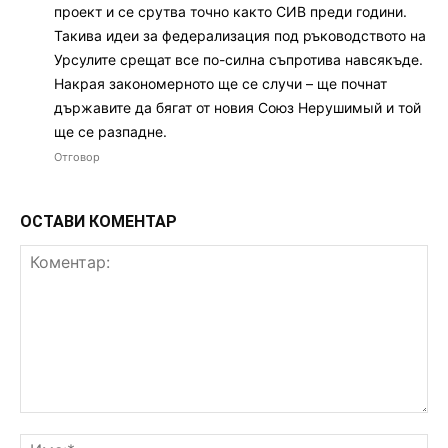
проект и се срутва точно както СИВ преди години.
Такива идеи за федерализация под ръководството на
Урсулите срещат все по-силна съпротива навсякъде.
Накрая закономерното ще се случи – ще почнат
държавите да бягат от новия Союз Нерушимый и той
ще се разпадне.
Отговор
ОСТАВИ КОМЕНТАР
Коментар:
Им