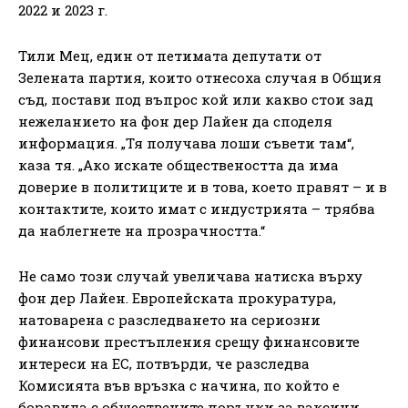
2022 и 2023 г.
Тили Мец, един от петимата депутати от
Зелената партия, които отнесоха случая в Общия
съд, постави под въпрос кой или какво стои зад
нежеланието на фон дер Лайен да споделя
информация. „Тя получава лоши съвети там“,
каза тя. „Ако искате обществеността да има
доверие в политиците и в това, което правят – и в
контактите, които имат с индустрията – трябва
да наблегнете на прозрачността.“
Не само този случай увеличава натиска върху
фон дер Лайен. Европейската прокуратура,
натоварена с разследването на сериозни
финансови престъпления срещу финансовите
интереси на ЕС, потвърди, че разследва
Комисията във връзка с начина, по който е
боравила с обществените поръчки за ваксини.