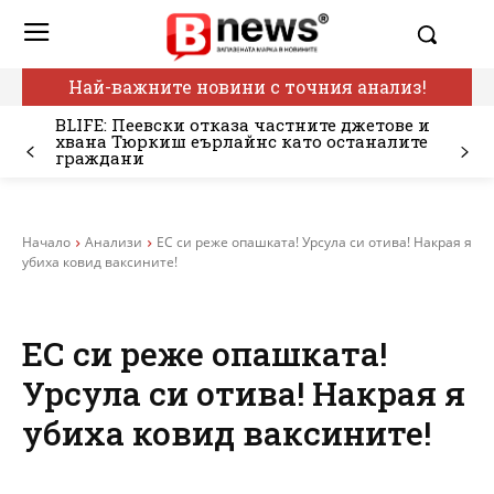
Най-важните новини с точния анализ!
BLIFE: Пеевски отказа частните джетове и
хвана Тюркиш еърлайнс като останалите
граждани
Начало
Анализи
ЕС си реже опашката! Урсула си отива! Накрая я
убиха ковид ваксините!
ЕС си реже опашката!
Урсула си отива! Накрая я
убиха ковид ваксините!