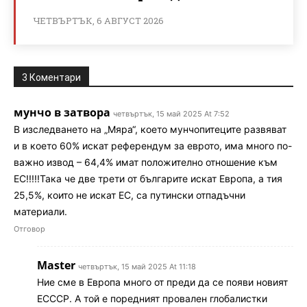
ЧЕТВЪРТЪК, 6 АВГУСТ 2026
3 Коментари
мунчо в затвора
четвъртък, 15 май 2025 At 7:52
В изследването на „Мяра“, което мунчопитеците развяват
и в което 60% искат референдум за еврото, има много по-
важно извод – 64,4% имат положително отношение към
ЕС!!!!!Така че две трети от българите искат Европа, а тия
25,5%, които не искат ЕС, са путински отпадъчни
материали.
Отговор
Master
четвъртък, 15 май 2025 At 11:18
Ние сме в Европа много от преди да се появи новият
ЕСССР. А той е поредният провален глобалистки