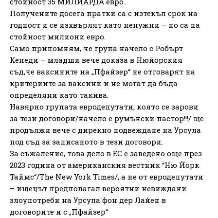
стойност 35 МИЛИАРДА евро..
Получените досега пратки са с изтекъл срок на
годност и се изхвърлят като ненужни – но са на
стойност милиони евро.
Само припомням, че група начело с Робърт
Кенеди – младши вече доказа в Нюйорския
съд,че ваксините на „Пфайзер“ не отговарят на
критериите за ваксини и не могат да бъда
определяни като такива.
Навярно групата евродепутати, която се зарови
за тези договори/начело е румънски пастор!!!/ ще
продължи вече с дирекно подвеждане на Урсула
под съд за записаното в тези договори.
За съжаление, това дело в ЕС е заведено още през
2023 година от американския вестник “Ню Йорк
Таймс“/The New York Times/, а не от евродепутати
– ищецът предполагал вероятни невиждани
злоупотреби на Урсула фон дер Лайен в
договорите и с „Пфайзер“