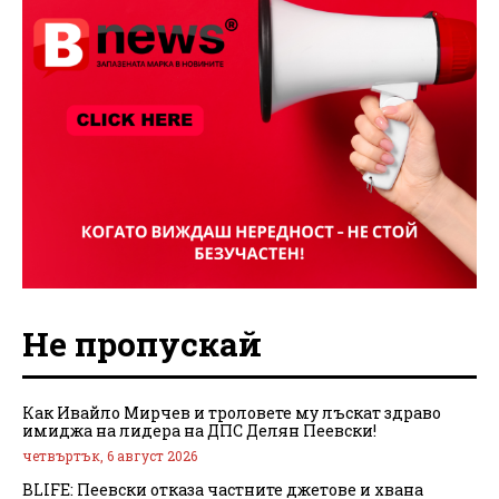
Не пропускай
Как Ивайло Мирчев и троловете му лъскат здраво
имиджа на лидера на ДПС Делян Пеевски!
четвъртък, 6 август 2026
BLIFE: Пеевски отказа частните джетове и хвана