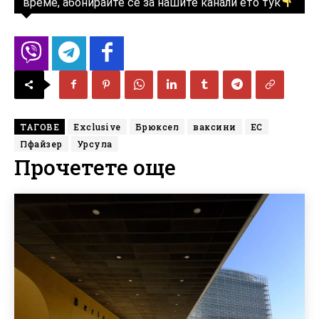
време, абонирайте се за нашите канали ето тук
ТАГОВЕ
Exclusive
Брюксел
ваксини
ЕС
Пфайзер
Урсула
Прочетете още