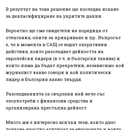
В резултат на това решение ще последва искане
за декласифициране на укритите данни.
Вероятно ще сме свидетели на поредица от
отлагания, опити за прикриване и пр.. Въпросът
е, че в момента в САЩ се водят оперативни
действия, които разследват дейността на
европейски лидери (в т.ч. и български такива) и
които няма да бъдат прекратени, независимо кой
журналист какво говори и кой политически
лидер в България какво твърди.
Разследванията са свързани най-вече със
злоупотреби с финансови средства и
организирана престъпна дейност.
Много ми е интересно всички тези, които днес
толкова яростно агитират за еврозоната и които