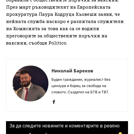
През март ръководителят на Европейската
прокуратура Лаура Кодруца Кьовеши заяви, че
нейната служба наскоро е разпитала служители
на Комисията за това как са се водили
преговорите за обществените поръчки на
ваксини, съобщи Politico.
Николай Бареков
Буден гражданин, журналист без
цензура и борец за свобода на
словото. Създател на БТВ и ТВ7.
За да следите новините и коментарите в реално