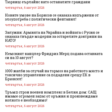
Тюркиш еърлайнс като останалите граждани
четвъртък, 6 август 2026
Новите умове на Борисов се оказаха изпържени от
злоупотреба с политически фентанил!
четвъртък, 6 август 2026
Залужни: Армията на Украйна и войната с Русия се
оказаха твърде модерни за остарелите доктрини на
НАТО!
четвъртък, 6 август 2026
Немският канцлер Фридрих Мерц подава оставката
си на 10 август?
четвъртък, 6 август 2026
1000 жалби за случай на тормоз на работното място и
токсично управление са подадени срещу ЕК в
Брюксел!
четвъртък, 6 август 2026
Тръмп строи военен комплекс в Белия дом: САЩ
имаме огромен запас от оръжия и произвеждаме
колкото е необходимо!
четвъртък, 6 август 2026