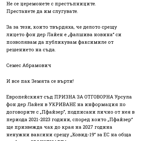
Не се церемонете с престъпниците.
Престанете да им слугувате.
За за тези, които твърдяха, че делото срещу
лицето фон дер Лайен е „фалшива новина“ си
позволявам да публикувам факсимиле от
решението на съда.
Семес Абрамович
И все пак Земята се върти!
Европейският съд ПРИЗНА ЗА ОТГОВОРНА Урсула
фон дер Лайен в УКРИВАНЕ на информация по
договорите с „Пфайзер”, подписани лично от нея в
периода 2021-2023 години, според които „Пфайзер“
ще призвежда чак до края на 2027 година
ненужни ваксини срещу „Ковид-19“ за ЕС на обща