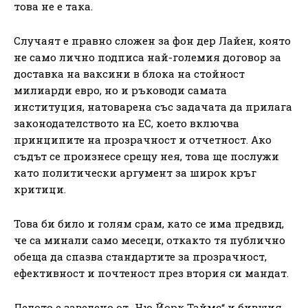
това не е така.
Случаят е правно сложен за фон дер Лайен, която
не само лично подписа най-големия договор за
доставка на ваксини в блока на стойност
милиарди евро, но и ръководи самата
институция, натоварена със задачата да прилага
законодателството на ЕС, което включва
принципите на прозрачност и отчетност. Ако
съдът се произнесе срещу нея, това ще послужи
като политически аргумент за широк кръг
критици.
Това би било и голям срам, като се има предвид,
че са минали само месеци, откакто тя публично
обеща да спазва стандартите за прозрачност,
ефективност и почтеност през втория си мандат.
Делото е заведено от „Ню Йорк Таймс“ и бившия