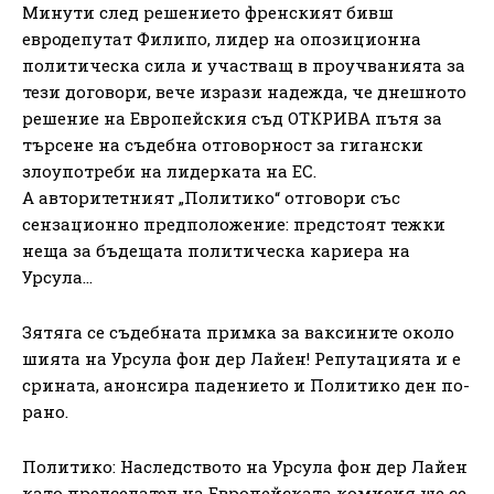
Минути след решението френският бивш
евродепутат Филипо, лидер на опозиционна
политическа сила и участващ в проучванията за
тези договори, вече изрази надежда, че днешното
решение на Европейския съд ОТКРИВА пътя за
търсене на съдебна отговорност за гигански
злоупотреби на лидерката на ЕС.
А авторитетният „Политико“ отговори със
сензационно предположение: предстоят тежки
неща за бъдещата политическа кариера на
Урсула…
Зятяга се съдебната примка за ваксините около
шията на Урсула фон дер Лайен! Репутацията и е
срината, анонсира падението и Политико ден по-
рано.
Политико: Наследството на Урсула фон дер Лайен
като председател на Европейската комисия ще се