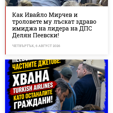
Как Ивайло Мирчев и
троловете му лъскат здраво
имиджа на лидера на ДПС
Делян Пеевски!
ЧЕТВЪРТЪК, 6 АВГУСТ 2026