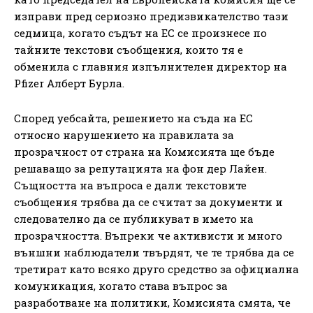
изправи пред сериозно предизвикателство тази
седмица, когато съдът на ЕС се произнесе по
тайните текстови съобщения, които тя е
обменила с главния изпълнителен директор на
Pfizer Алберт Бурла.
Според уебсайта, решението на съда на ЕС
относно нарушението на правилата за
прозрачност от страна на Комисията ще бъде
решаващо за репутацията на фон дер Лайен.
Същността на въпроса е дали текстовите
съобщения трябва да се считат за документи и
следователно да се публикуват в името на
прозрачността. Въпреки че активисти и много
външни наблюдатели твърдят, че те трябва да се
третират като всяко друго средство за официална
комуникация, когато става въпрос за
разработване на политики, Комисията смята, че