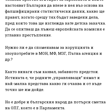
настояват България да влезе в нея въз основа на
фалшифицирани статистически данни, какво ще
правят, когато срещу тях бъдат заведени дела,
пред които това ще изглежда кате детска закачка.
Да се опитваш да лъжеш европейската комисия е
углавно престъпление.
Нужно ли е да споменавам за корупцията и
злоупотребите в МОН, МФ, МЗГ, Пътна агенция и
др.?
Както винаги съм казвал, забавното предстои.
Истината е, че родните „управляващи“ нямат и
най-малка представа какво ги очаква и от къде
точно ше им дойде.
Но е добре и българския народ да потърси сметка
на ОПГ, която е в Парламента.