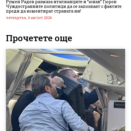
Румен Радев размаза италианците и “юнак” Гюров:
Чуждестранните политици да се запознаят с фактите
преди да коментират страната ни!
четвъртък, 6 август 2026
Прочетете още