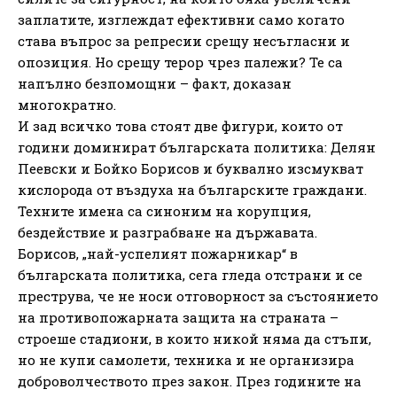
заплатите, изглеждат ефективни само когато
става въпрос за репресии срещу несъгласни и
опозиция. Но срещу терор чрез палежи? Те са
напълно безпомощни – факт, доказан
многократно.
И зад всичко това стоят две фигури, които от
години доминират българската политика: Делян
Пеевски и Бойко Борисов и буквално изсмукват
кислорода от въздуха на българските граждани.
Техните имена са синоним на корупция,
бездействие и разграбване на държавата.
Борисов, „най-успелият пожарникар“ в
българската политика, сега гледа отстрани и се
преструва, че не носи отговорност за състоянието
на противопожарната защита на страната –
строеше стадиони, в които никой няма да стъпи,
но не купи самолети, техника и не организира
доброволчеството през закон. През годините на