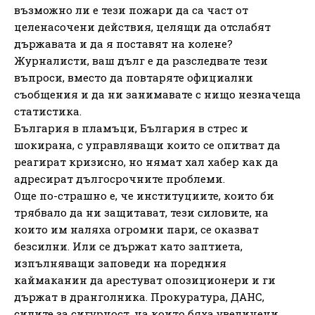
възможно ли е тези пожари да са част от
целенасочени действия, целящи да отслабят
държавата и да я поставят на колене?
Журналисти, ваш дълг е да разследвате тези
въпроси, вместо да повтаряте официални
съобщения и да ни занимавате с нищо незначеща
статистика.
България в пламъци, България в стрес и
шокирана, с управляващи които се опитват да
реагират кризисно, но нямат хал хабер как да
адресират дългосрочните проблеми.
Още по-страшно е, че институциите, които би
трябвало да ни защитават, тези силовите, на
които им наляха огромни пари, се оказват
безсилни. Или се държат като заптиета,
изпълняващи заповеди на поредния
каймаканин да арестуват опозиционери и ги
държат в дранголника. Прокуратура, ДАНС,
силите за сигурност, на които бяха увеличени