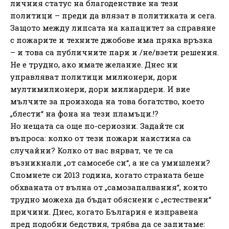
личния статус на благоденствие на тези
политици – преди да влязат в политиката и сега.
Защото между липсата на капацитет за справяне
с пожарите и техните джобове има пряка връзка
– и това са публичните пари и /не/взети решения.
Не е трудно, ако имате желание. Днес ни
управляват политици милионери, дори
мултимилионери, дори милиардери. И вие
мълчите за произхода на това богатство, което
„блести“ на фона на тези пламъци.!?
Но нещата са още по-сериозни. Задайте си
въпроса: колко от тези пожари наистина са
случайни? Колко от вас вярват, че те са
възникнали „от самосебе си“, а не са умишлени?
Спомнете си 2013 година, когато страната беше
обхваната от вълна от „самозапалвания“, които
трудно можеха да бъдат обяснени с „естествени“
причини. Днес, когато България е изправена
пред подобни бедствия, трябва да се запитаме: