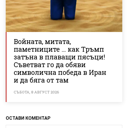
Войната, митата,
паметниците … как Тръмп
затъна в плаващи пясъци!
Съветват го да обяви
символична победа в Иран
и да бяга от там
СЪБОТА, 8 АВГУСТ 2026
ОСТАВИ КОМЕНТАР