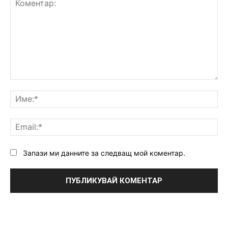
Коментар:
Им
Ema
Запази ми данните за следващ мой коментар.