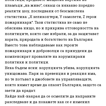
пламъци „на живо“, сякаш са някакво поредно
реалити шоу, последвани от безсмислена
статистика: „Х хеликоптери, Y самолети, Z герои
пожарникари“. Тази статистика не само не
обяснява нищо, но и прикрива отговорността на
политиците, които сме избрали, за да защитават
хората, природата и богатството на България.
Вместо това наблюдаваме как героите
пожарникари и доброволци са принудени да
компенсират провалите на корумпирани
политики и политици.
Нека бъдем ясни: корупцията убива, корупцията
унищожава. Пари за превенция и реакция има,
но те потъват в джобовете на управляващите,
които нямат време да опазят България, защото са
заети да крадат.
Хайде най-накрая да се осмелите да направите
разследване и да покажете как се е изменил