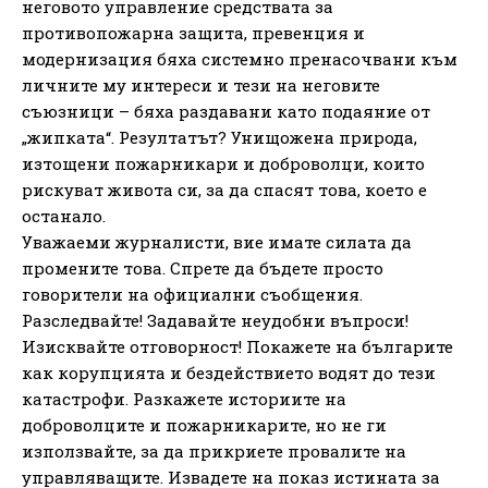
неговото управление средствата за
противопожарна защита, превенция и
модернизация бяха системно пренасочвани към
личните му интереси и тези на неговите
съюзници – бяха раздавани като подаяние от
„жипката“. Резултатът? Унищожена природа,
изтощени пожарникари и доброволци, които
рискуват живота си, за да спасят това, което е
останало.
Уважаеми журналисти, вие имате силата да
промените това. Спрете да бъдете просто
говорители на официални съобщения.
Разследвайте! Задавайте неудобни въпроси!
Изисквайте отговорност! Покажете на българите
как корупцията и бездействието водят до тези
катастрофи. Разкажете историите на
доброволците и пожарникарите, но не ги
използвайте, за да прикриете провалите на
управляващите. Извадете на показ истината за