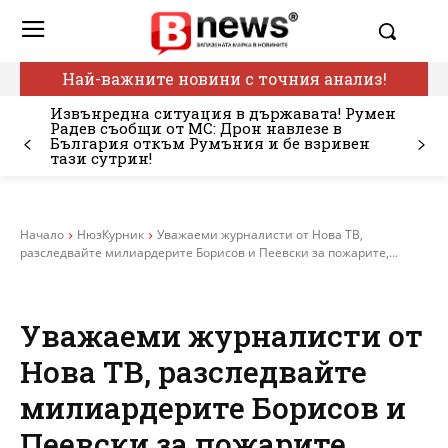
Най-важните новини с точния анализ!
Извънредна ситуация в държавата! Румен
Радев съобщи от МС: Дрон навлезе в
България откъм Румъния и бе взривен
тази сутрин!
Начало
НюзКурник
Уважаеми журналисти от Нова ТВ,
разследвайте милиардерите Борисов и Пеевски за пожарите,...
Уважаеми журналисти от
Нова ТВ, разследвайте
милиардерите Борисов и
Пеевски за пожарите,