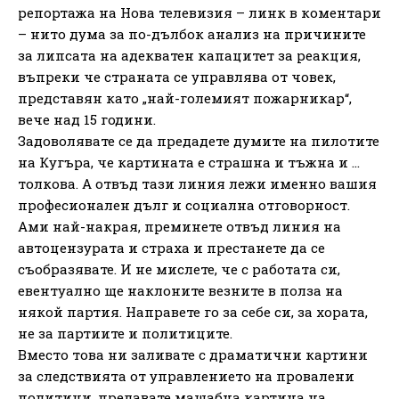
репортажа на Нова телевизия – линк в коментари
– нито дума за по-дълбок анализ на причините
за липсата на адекватен капацитет за реакция,
въпреки че страната се управлява от човек,
представян като „най-големият пожарникар“,
вече над 15 години.
Задоволявате се да предадете думите на пилотите
на Кугъра, че картината е страшна и тъжна и …
толкова. А отвъд тази линия лежи именно вашия
професионален дълг и социална отговорност.
Ами най-накрая, преминете отвъд линия на
автоцензурата и страха и престанете да се
съобразявате. И не мислете, че с работата си,
евентуално ще наклоните везните в полза на
някой партия. Направете го за себе си, за хората,
не за партиите и политиците.
Вместо това ни заливате с драматични картини
за следствията от управлението на провалени
политици, предавате мащабна картина на