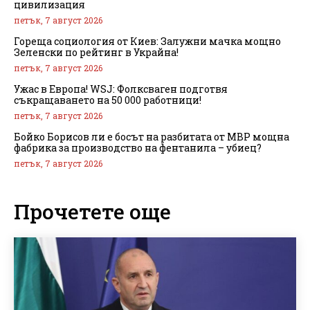
цивилизация
петък, 7 август 2026
Гореща социология от Киев: Залужни мачка мощно
Зеленски по рейтинг в Украйна!
петък, 7 август 2026
Ужас в Европа! WSJ: Фолксваген подготвя
съкращаването на 50 000 работници!
петък, 7 август 2026
Бойко Борисов ли е босът на разбитата от МВР мощна
фабрика за производство на фентанила – убиец?
петък, 7 август 2026
Прочетете още