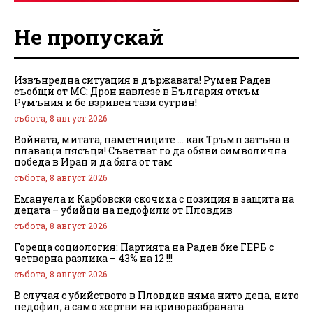
Не пропускай
Извънредна ситуация в държавата! Румен Радев
съобщи от МС: Дрон навлезе в България откъм
Румъния и бе взривен тази сутрин!
събота, 8 август 2026
Войната, митата, паметниците … как Тръмп затъна в
плаващи пясъци! Съветват го да обяви символична
победа в Иран и да бяга от там
събота, 8 август 2026
Емануела и Карбовски скочиха с позиция в защита на
децата – убийци на педофили от Пловдив
събота, 8 август 2026
Гореща социология: Партията на Радев бие ГЕРБ с
четворна разлика – 43% на 12 !!!
събота, 8 август 2026
В случая с убийството в Пловдив няма нито деца, нито
педофил, а само жертви на криворазбраната