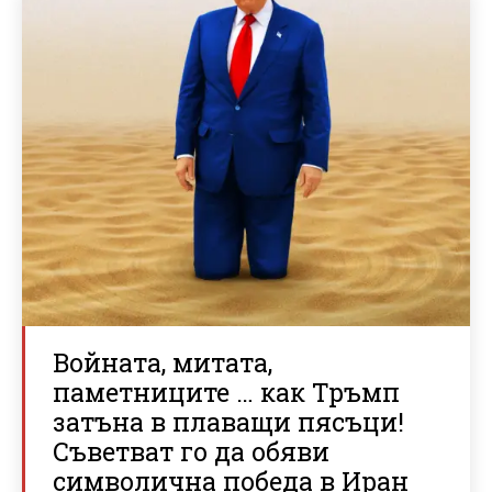
Войната, митата,
паметниците … как Тръмп
затъна в плаващи пясъци!
Съветват го да обяви
символична победа в Иран