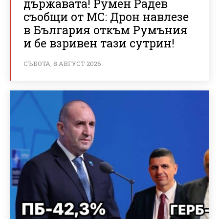
държавата! Румен Радев
съобщи от МС: Дрон навлезе
в България откъм Румъния
и бе взривен тази сутрин!
СЪБОТА, 8 АВГУСТ 2026