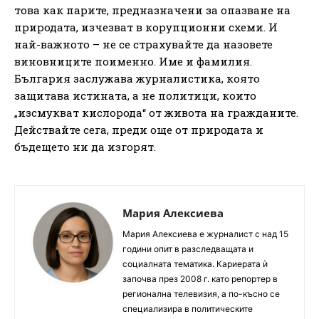
това как парите, предназначени за опазване на
природата, изчезват в корупционни схеми. И
най-важното – не се страхувайте да назовете
виновниците поименно. Име и фамилия.
България заслужава журналистика, която
защитава истината, а не политици, които
„изсмукват кислорода“ от живота на гражданите.
Действайте сега, преди още от природата и
бъдещето ни да изгорят.
Мария Алексиева
Мария Алексиева е журналист с над 15
години опит в разследващата и
социалната тематика. Кариерата ѝ
започва през 2008 г. като репортер в
регионална телевизия, а по-късно се
специализира в политическите