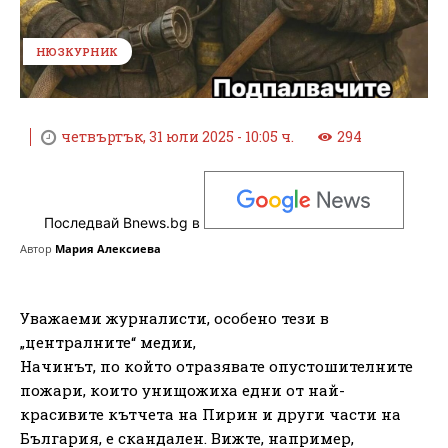
НЮЗКУРНИК
четвъртък, 31 юли 2025 - 10:05 ч.
294
Последвай Bnews.bg в
Автор
Мария Алексиева
Уважаеми журналисти, особено тези в
„централните“ медии,
Начинът, по който отразявате опустошителните
пожари, които унищожиха едни от най-
красивите кътчета на Пирин и други части на
България, е скандален. Вижте, например,