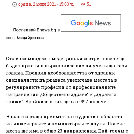
сряда, 2 юни 2021 - 15:00 ч.
51
Последвай Bnews.bg в
Автор
Елица Христова
Сто и осемнадесет медицински сестри повече ще
бъдат приети в държавните висши училища тази
година. Предвид необходимостта от здравни
специалисти държавата увеличава местата в
регулираните професии от професионалните
направления „Обществено здраве“ и „Здравни
грижи“. Бройките в тях ще са с 397 повече.
Нараства също приемът на студенти в областта
на инженерните и компютърните науки. Повече
места ще има в общо 23 направления. Най-голям е