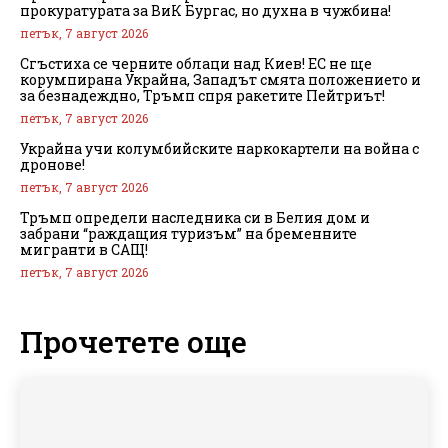
прокуратурата за ВиК Бургас, но духна в чужбина!
петък, 7 август 2026
Сгъстиха се черните облаци над Киев! ЕС не ще
корумпирана Украйна, Западът смята положението и
за безнадеждно, Тръмп спря ракетите Пейтриът!
петък, 7 август 2026
Украйна учи колумбийските наркокартели на война с
дронове!
петък, 7 август 2026
Тръмп определи наследника си в Белия дом и
забрани “раждащия туризъм” на бременните
мигранти в САЩ!
петък, 7 август 2026
Прочетете още