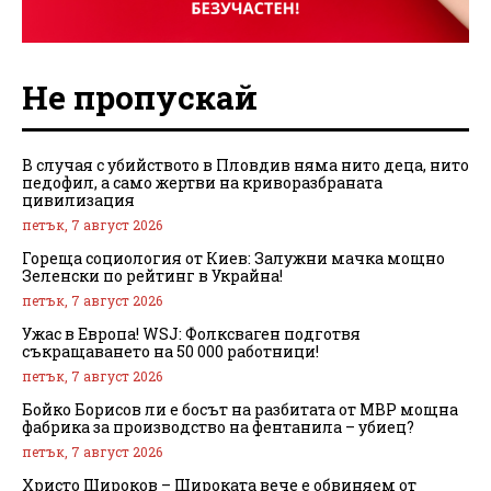
Не пропускай
В случая с убийството в Пловдив няма нито деца, нито
педофил, а само жертви на криворазбраната
цивилизация
петък, 7 август 2026
Гореща социология от Киев: Залужни мачка мощно
Зеленски по рейтинг в Украйна!
петък, 7 август 2026
Ужас в Европа! WSJ: Фолксваген подготвя
съкращаването на 50 000 работници!
петък, 7 август 2026
Бойко Борисов ли е босът на разбитата от МВР мощна
фабрика за производство на фентанила – убиец?
петък, 7 август 2026
Христо Широков – Широката вече е обвиняем от