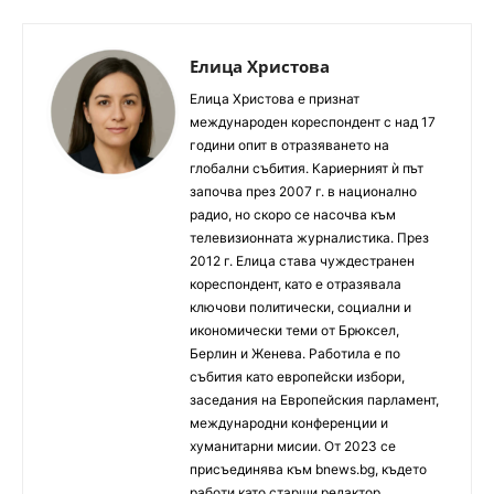
Елица Христова
Елица Христова е признат
международен кореспондент с над 17
години опит в отразяването на
глобални събития. Кариерният ѝ път
започва през 2007 г. в национално
радио, но скоро се насочва към
телевизионната журналистика. През
2012 г. Елица става чуждестранен
кореспондент, като е отразявала
ключови политически, социални и
икономически теми от Брюксел,
Берлин и Женева. Работила е по
събития като европейски избори,
заседания на Европейския парламент,
международни конференции и
хуманитарни мисии. От 2023 се
присъединява към bnews.bg, където
работи като старши редактор.