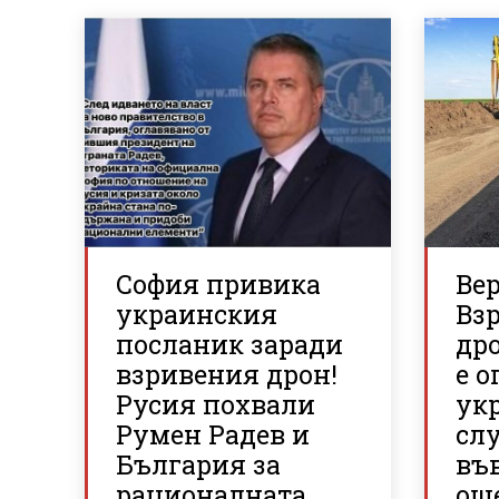
София привика
Ве
украинския
Вз
посланик заради
др
взривения дрон!
е о
Русия похвали
ук
Румен Радев и
сл
България за
въ
рационалната
ощ