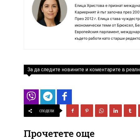
Елица Христова е признат междунар
Кариерният ѝ път започва през 200
През 2012 г. Елица става чуждестр
икономически теми от Брюксел, Бер
Европейския парламент, междунаро
където работи като старши редакто
За да следите новините и коментарите в реалн
СПОДЕЛИ
Прочетете още