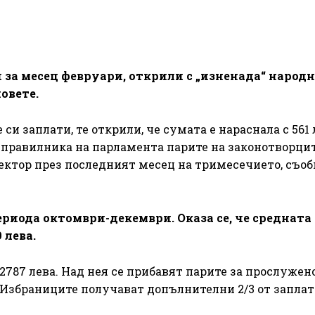
 за месец февруари, открили с „изненада“ народ
овете.
и заплати, те открили, че сумата е нараснала с 561 
д правилника на парламента парите на законотворцит
сектор през последният месец на тримесечието, съо
ериода октомври-декември. Оказа се, че средната
 лева.
2787 лева. Над нея се прибавят парите за прослужен
 Избраниците получават допълнителни 2/3 от заплат