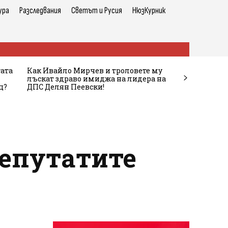
ура
Разследвания
Светът и Русия
НюзКурник
тата
Как Ивайло Мирчев и троловете му
лъскат здраво имиджа на лидера на
ц?
ДПС Делян Пеевски!
депутатите