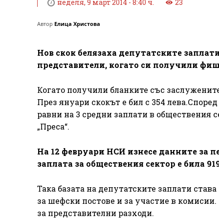
неделя, 9 март 2014 - 8:40 ч.
23
Автор
Елица Христова
Нов скок белязаха депутатските заплати
представители, когато си получили фиш
Когато получили бланките със заслужените с
През януари скокът е бил с 354 лева.Споре
равни на 3 средни заплати в обществения 
„Преса“.
На 12 февруари НСИ изнесе данните за п
заплата за обществения сектор е била 919
Така базата на депутатските заплати става 
за шефски постове и за участие в комисии.
за представителни разходи.