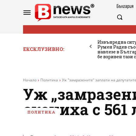
България
Извънредна ситу
Румен Радев съо
ЕКСКЛУЗИВНО:
навлезе в Бълг
бе взривен тази 
Начало
Политика
Уж "замразените" заплати на депутатите
Уж „замразен
скочиха с 561 
ПОЛИТИКА