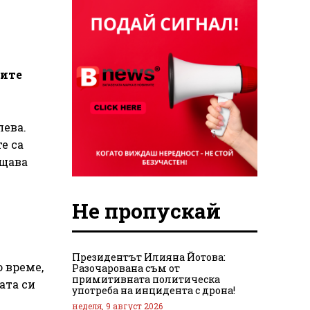
ните
лева.
е са
бщава
Не пропускай
Президентът Илияна Йотова:
о време,
Разочарована съм от
примитивната политическа
ата си
употреба на инцидента с дрона!
неделя, 9 август 2026