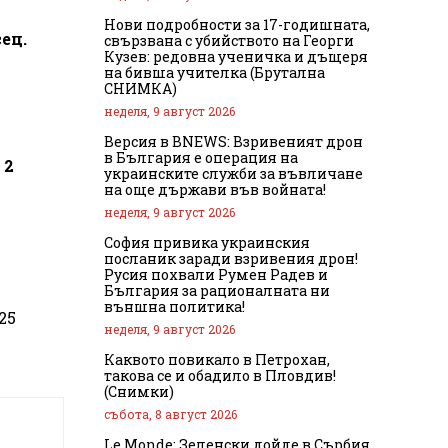
Нови подробности за 17-годишната,
ец.
свързвана с убийството на Георги
Кузев: редовна ученичка и дъщеря
на бивша учителка (Брутална
СНИМКА)
неделя, 9 август 2026
Версия в BNEWS: Взривеният дрон
в България е операция на
 2
украинските служби за въвличане
на още държави във войната!
неделя, 9 август 2026
София привика украинския
посланик заради взривения дрон!
Русия похвали Румен Радев и
България за рационалната ни
външна политика!
25
неделя, 9 август 2026
Каквото повикало в Петрохан,
такова се и обадило в Пловдив!
(Снимки)
събота, 8 август 2026
Le Monde: Зеленски дойде в Сърбия