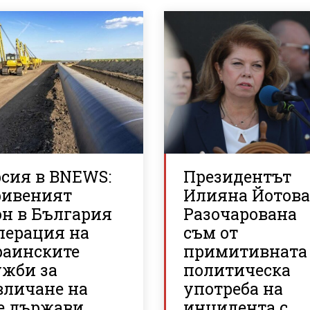
рсия в BNEWS:
Президентът
ривеният
Илияна Йотова
он в България
Разочарована
перация на
съм от
раинските
примитивната
ужби за
политическа
вличане на
употреба на
е държави
инцидента с