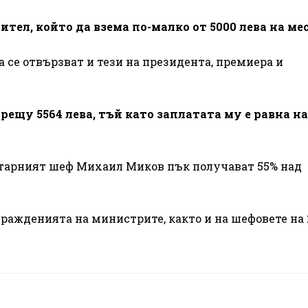
ител, който да взема по-малко от 5000 лева на мес
 се отвързват и тези на президента, премиера и
рещу 5564 лева, тъй като заплатата му е равна на
арният шеф Михаил Миков пък получават 55% над
гражденията на министрите, както и на шефовете на 