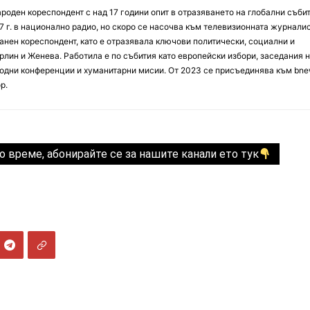
оден кореспондент с над 17 години опит в отразяването на глобални събит
7 г. в национално радио, но скоро се насочва към телевизионната журналис
анен кореспондент, като е отразявала ключови политически, социални и
лин и Женева. Работила е по събития като европейски избори, заседания 
дни конференции и хуманитарни мисии. От 2023 се присъединява към bne
р.
о време, абонирайте се за нашите канали ето тук