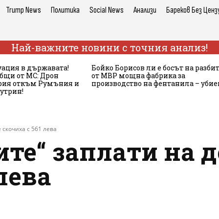
Trump News
Политика
Social News
Анализи
Бареков Без Ценз
Най-важните новини с точния анализ!
ация в държавата!
Бойко Борисов ли е босът на разби
бщи от МС: Дрон
от МВР мощна фабрика за
ария откъм Румъния и
производство на фентанила – убие
сутрин!
 скочиха с 561 лева
ите“ заплати на 
лева