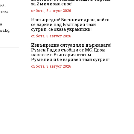
за 2 милиона евро!
ия.
събота, 8 август 2026
тика.
Извънредно! Военният дрон, който
се взриви над България тази
на
сутрин, се оказа украински!
ws.bg,
събота, 8 август 2026
Извънредна ситуация в държавата!
Румен Радев съобщи от МС: Дрон
навлезе в България откъм
Румъния и бе взривен тази сутрин!
събота, 8 август 2026