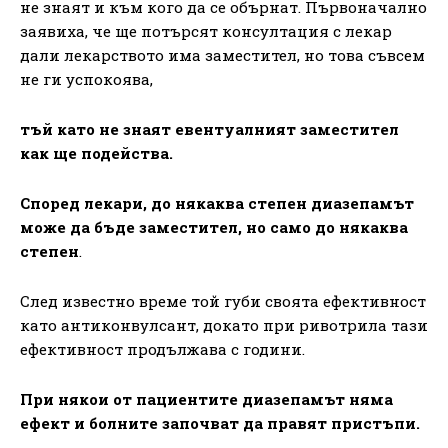
не знаят и към кого да се обърнат. Първоначално
заявиха, че ще потърсят консултация с лекар
дали лекарството има заместител, но това съвсем
не ги успокоява,
тъй като не знаят евентуалният заместител
как ще подейства.
Според лекари, до някаква степен диазепамът
може да бъде заместител, но само до някаква
степен
.
След известно време той губи своята ефективност
като антиконвулсант, докато при ривотрила тази
ефективност продължава с години.
При някои от пациентите диазепамът няма
ефект и болните започват да правят пристъпи.