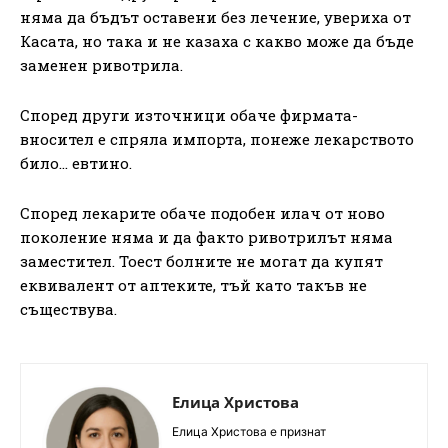
няма да бъдът оставени без лечение, увериха от
Касата, но така и не казаха с какво може да бъде
заменен ривотрила.
Според други източници обаче фирмата-
вносител е спряла импорта, понеже лекарството
било… евтино.
Според лекарите обаче подобен илач от ново
поколение няма и да факто ривотрилът няма
заместител. Тоест болните не могат да купят
еквивалент от аптеките, тъй като такъв не
съществува.
Елица Христова
Елица Христова е признат