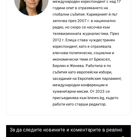
международен кореспондент с над 17
години опит в отразяването на
глобални събития. Кариерният ѝ път
започва през 2007 г. в национално
радио, но скоро се насочва към
телевизионната журналистика. През
2012 г. Елица става чуждестранен
кореспондент, като е отразявала
ключови политически, социални и
икономически теми от Брюксел,
Берлин и Женева. Работила е по
събития като европейски избори,
заседания на Европейския парламент,
международни конференции и
хуманитарни мисии. От 2023 се
присъединява към bnews.bg, където
работи като старши редактор.
За да следите новините и коментарите в реално