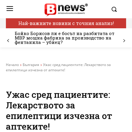
Най-важните новини с точния анализ!
Бойко Борисов ли е босът на разбитата от
МВР мощна фабрика за производство на
фентанила – убиец?
Начало
България
Ужас сред пациентите: Лекарството за
епилептици изчезна от аптеките!
Ужас сред пациентите:
Лекарството за
епилептици изчезна от
аптеките!