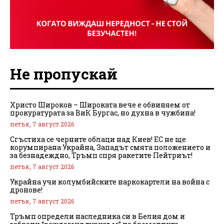
Не пропускай
Христо Широков – Широката вече е обвиняем от
прокуратурата за ВиК Бургас, но духна в чужбина!
петък, 7 август 2026
Сгъстиха се черните облаци над Киев! ЕС не ще
корумпирана Украйна, Западът смята положението и
за безнадеждно, Тръмп спря ракетите Пейтриът!
петък, 7 август 2026
Украйна учи колумбийските наркокартели на война с
дронове!
петък, 7 август 2026
Тръмп определи наследника си в Белия дом и