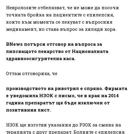
Невролозите отбелязват, че не може да посочи
точната бройка на пациентите с епилепсия,
които към момента се лекуват с въпросния
медикамент, но става въпрос за хиляди хора.
BNews потърси отговор на въпроса за
липсващото лекарство от Националната
здравноосигурителна каса.
Оттам отговориха, че
производството на ривотрил е спряно. Фирмата
е уведомила НЗОК с писмо, че в края на 2014
година препаратът ще бъде изключен от
позитивния лист.
НЗОК ще изготви указания до РЗОК за смяна на
терапията с друг препарат. Болните с епилепсия