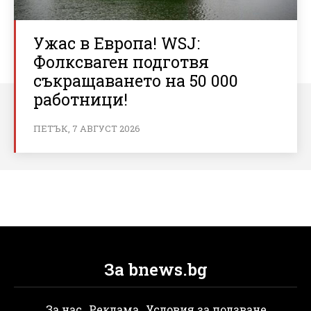
Ужас в Европа! WSJ:
Фолксваген подготвя
съкращаването на 50 000
работници!
ПЕТЪК, 7 АВГУСТ 2026
За bnews.bg
За нас
Реклама
Условия за ползване