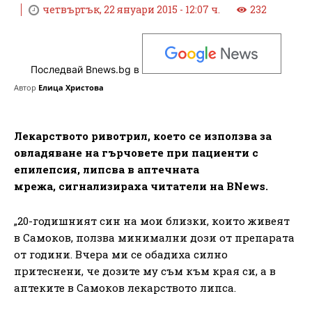
четвъртък, 22 януари 2015 - 12:07 ч.
232
Последвай Bnews.bg в
Автор
Елица Христова
Лекарството ривотрил, което се използва за
овладяване на гърчовете при пациенти с
епилепсия, липсва в аптечната
мрежа,
сигнализираха читатели на BNews.
„20-годишният син на мои близки, които живеят
в Самоков, ползва минимални дози от препарата
от години. Вчера ми се обадиха силно
притеснени, че дозите му съм към края си, а в
аптеките в Самоков лекарството липса.