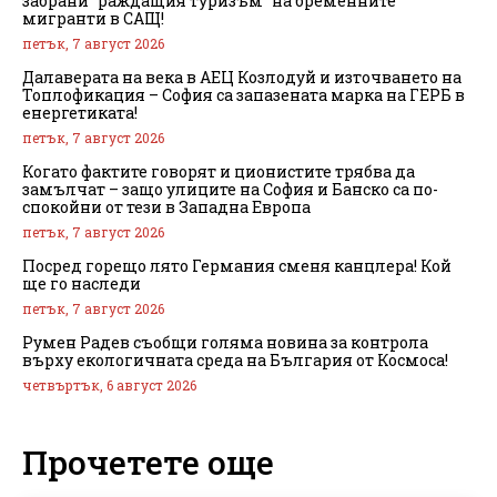
забрани “раждащия туризъм” на бременните
мигранти в САЩ!
петък, 7 август 2026
Далаверата на века в АЕЦ Козлодуй и източването на
Топлофикация – София са запазената марка на ГЕРБ в
енергетиката!
петък, 7 август 2026
Когато фактите говорят и ционистите трябва да
замълчат – защо улиците на София и Банско са по-
спокойни от тези в Западна Европа
петък, 7 август 2026
Посред горещо лято Германия сменя канцлера! Кой
ще го наследи
петък, 7 август 2026
Румен Радев съобщи голяма новина за контрола
върху екологичната среда на България от Космоса!
четвъртък, 6 август 2026
Прочетете още