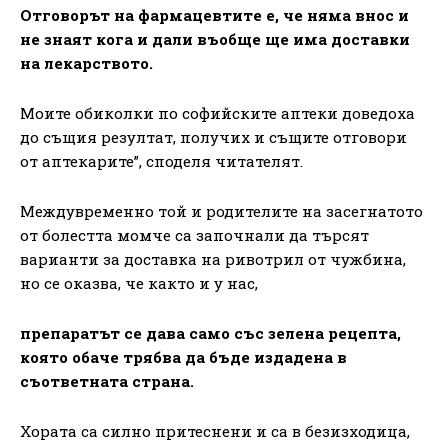
Отговорът на фармацевтите е, че няма внос и
не знаят кога и дали въобще ще има доставки
на лекарството.
Моите обиколки по софийските аптеки доведоха
до същия резултат, получих и същите отговори
от аптекарите”, споделя читателят.
Междувременно той и родителите на засегнатото
от болестта момче са започнали да търсят
варианти за доставка на ривотрил от чужбина,
но се оказва, че както и у нас,
препаратът се дава само със зелена рецепта,
която обаче трябва да бъде издадена в
съответната страна.
Хората са силно притеснени и са в безизходица,