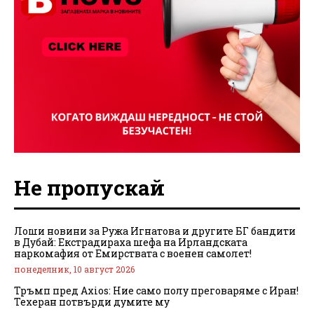
Не пропускай
Лоши новини за Ружа Игнатова и другите БГ бандити
в Дубай: Екстрадираха шефа на Ирландската
наркомафия от Емирствата с военен самолет!
понеделник, 10 август 2026
Тръмп пред Axios: Ние само полу преговаряме с Иран!
Техеран потвърди думите му