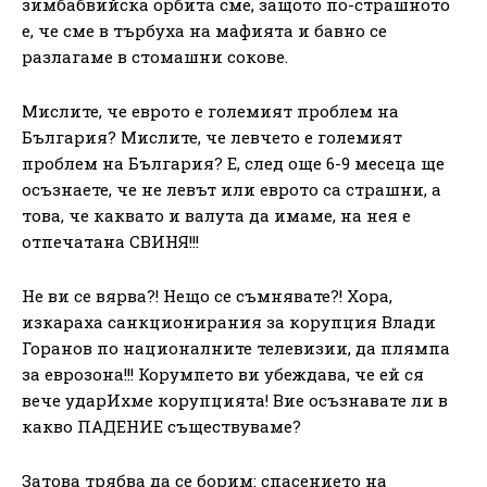
зимбабвийска орбита сме, защото по-страшното
е, че сме в търбуха на мафията и бавно се
разлагаме в стомашни сокове.
Мислите, че еврото е големият проблем на
България? Мислите, че левчето е големият
проблем на България? Е, след още 6-9 месеца ще
осъзнаете, че не левът или еврото са страшни, а
това, че каквато и валута да имаме, на нея е
отпечатана СВИНЯ!!!
Не ви се вярва?! Нещо се съмнявате?! Хора,
изкараха санкционирания за корупция Влади
Горанов по националните телевизии, да плямпа
за еврозона!!! Корумпето ви убеждава, че ей ся
вече ударИхме корупцията! Вие осъзнавате ли в
какво ПАДЕНИЕ съществуваме?
Затова трябва да се борим: спасението на