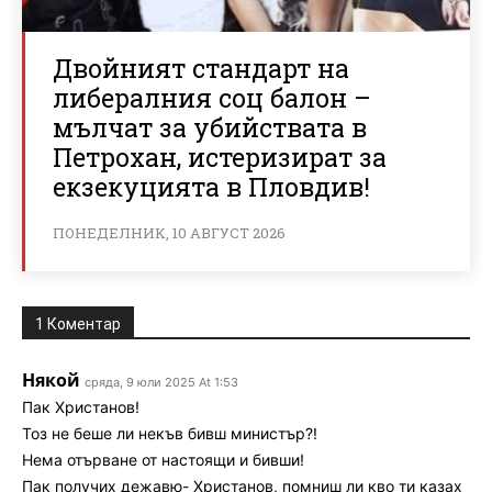
Двойният стандарт на
либералния соц балон –
мълчат за убийствата в
Петрохан, истеризират за
екзекуцията в Пловдив!
ПОНЕДЕЛНИК, 10 АВГУСТ 2026
1 Коментар
Някой
сряда, 9 юли 2025 At 1:53
Пак Христанов!
Тоз не беше ли некъв бивш министър?!
Нема отърване от настоящи и бивши!
Пак получих дежавю- Христанов, помниш ли кво ти казах