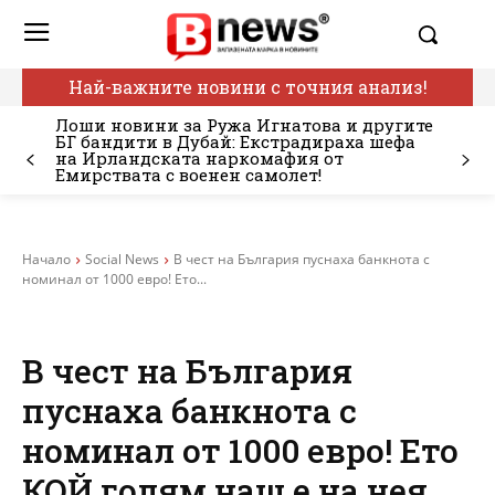
Най-важните новини с точния анализ!
Лоши новини за Ружа Игнатова и другите
БГ бандити в Дубай: Екстрадираха шефа
на Ирландската наркомафия от
Емирствата с военен самолет!
Начало
Social News
В чест на България пуснаха банкнота с
номинал от 1000 евро! Ето...
В чест на България
пуснаха банкнота с
номинал от 1000 евро! Ето
КОЙ голям наш е на нея