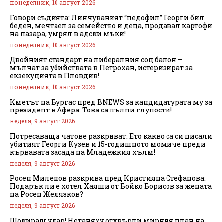
понеделник, 10 август 2026
Говори съдията: Линчуваният “педофил” Георги бил
беден, мечтаел за семейство и деца, продавал картофи
на пазара, умрял в адски мъки!
понеделник, 10 август 2026
Двойният стандарт на либералния соц балон –
мълчат за убийствата в Петрохан, истеризират за
екзекуцията в Пловдив!
понеделник, 10 август 2026
Кметът на Бургас пред BNEWS за кандидатурата му за
президент в Афера: Това са пълни глупости!
неделя, 9 август 2026
Потресаващи чатове разкриват: Ето какво са си писали
убитият Георги Кузев и 15-годишното момиче преди
кървавата засада на Младежкия хълм!
неделя, 9 август 2026
Росен Миленов разкрива пред Кристияна Стефанова:
Подарък ли е хотел Хаяши от Бойко Борисов за жената
на Росен Желязков?
неделя, 9 август 2026
Шокиращ удар! Нетаняху отхвърли мирния план на