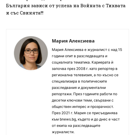
България зависи от успеха на Войната с Тиквата
и със Свинята!!!
Мария Алексиева
Мария Алексиева е журналист с над 15
години опит в разследващата и
социалната тематика. Кариерата ѝ
започва през 2008 г. като репортер в
регионална телевизия, а по-късно се
специализира в политическите
разследвания и документални
репортажи. През годините работи по
десетки ключови теми, свързани с
обществен интерес и прозрачност.
През 2021 г. Мария се присъединява
към bnews.bg, където и до днес е част
от екипа на разследващите
журналисти.