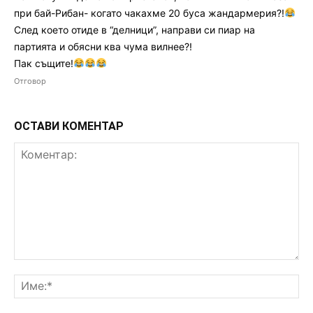
при бай-Рибан- когато чакахме 20 буса жандармерия?!
След което отиде в “делници”, направи си пиар на
партията и обясни ква чума вилнее?!
Пак същите!
Отговор
ОСТАВИ КОМЕНТАР
Коментар:
Им