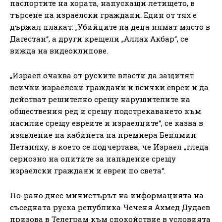
паспортите на хората, напускащи летището, в
търсене на израелски граждани. Един от тях е
държал плакат: „Убийците на деца нямат място в
Дагестан“, а други крещели „Аллах Акбар“, се
вижда на видеоклипове.
„Израел очаква от руските власти да защитят
всички израелски граждани и всички евреи и да
действат решително срещу нарушителите на
обществения ред и срещу подстрекаването към
насилие срещу евреите и израелците“, се казва в
изявление на кабинета на премиера Бенямин
Нетаняху, в което се подчертава, че Израел „гледа
сериозно на опитите за нападение срещу
израелски граждани и евреи по света“.
По-рано днес министърът на информацията на
съседната руска република Чеченя Ахмед Дудаев
призова в Телеграм към спокойствие в условията