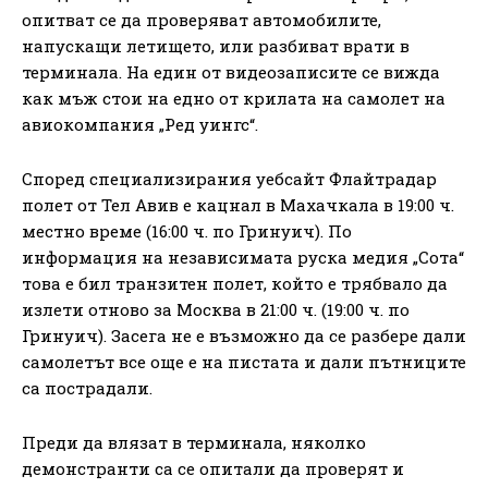
опитват се да проверяват автомобилите,
напускащи летището, или разбиват врати в
терминала. На един от видеозаписите се вижда
как мъж стои на едно от крилата на самолет на
авиокомпания „Ред уингс“.
Според специализирания уебсайт Флайтрадар
полет от Тел Авив е кацнал в Махачкала в 19:00 ч.
местно време (16:00 ч. по Гринуич). По
информация на независимата руска медия „Сота“
това е бил транзитен полет, който е трябвало да
излети отново за Москва в 21:00 ч. (19:00 ч. по
Гринуич). Засега не е възможно да се разбере дали
самолетът все още е на пистата и дали пътниците
са пострадали.
Преди да влязат в терминала, няколко
демонстранти са се опитали да проверят и