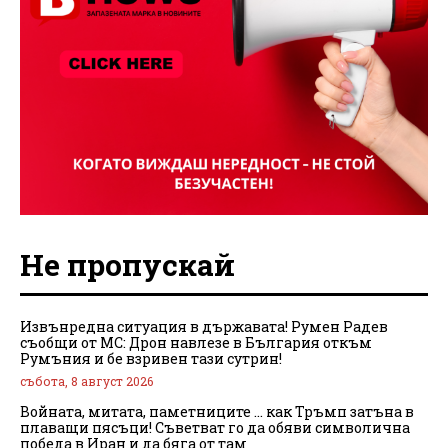
Не пропускай
Извънредна ситуация в държавата! Румен Радев
съобщи от МС: Дрон навлезе в България откъм
Румъния и бе взривен тази сутрин!
събота, 8 август 2026
Войната, митата, паметниците … как Тръмп затъна в
плаващи пясъци! Съветват го да обяви символична
победа в Иран и да бяга от там