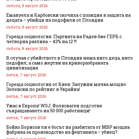
събота, 8 август 2026
Емануела и Карбовски скочиха с позиция в защита на
децата – убийци на педофили от Пловдив
събота, 8 август 2026
Гореща социология: Партията на Радев бие ГЕРБ с
четворна разлика – 43% на 12 !!!
събота, 8 август 2026
В случая с убийството в Пловдив няма нито деца, нито
педофил, а само жертви на криворазбраната
цивилизация
петък, 7 август 2026
Гореща социология от Киев: Залужни мачка мощно
Зеленски по рейтинг в Украйна!
петък, 7 август 2026
Ужас в Европа! WSJ: Фолксваген подготвя
съкращаването на 50 000 работници!
петък, 7 август 2026
Бойко Борисов ли е босът на разбитата от МВР мощна
фабрика за производство на фентанила – убиец?
петък, 7 август 2026