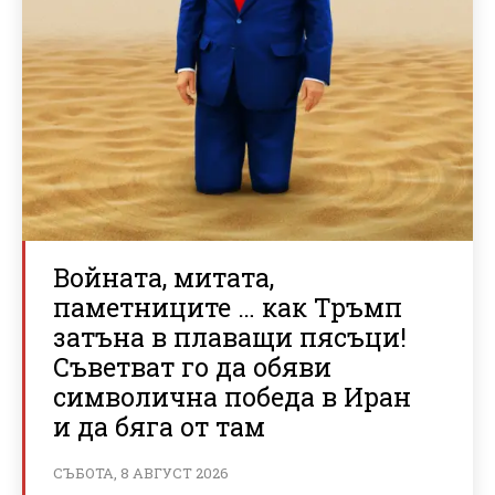
Войната, митата,
паметниците … как Тръмп
затъна в плаващи пясъци!
Съветват го да обяви
символична победа в Иран
и да бяга от там
СЪБОТА, 8 АВГУСТ 2026