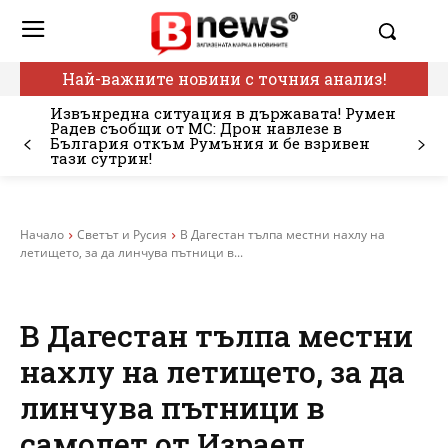
Най-важните новини с точния анализ!
Извънредна ситуация в държавата! Румен
Радев съобщи от МС: Дрон навлезе в
България откъм Румъния и бе взривен
тази сутрин!
Начало
Светът и Русия
В Дагестан тълпа местни нахлу на
летището, за да линчува пътници в...
В Дагестан тълпа местни
нахлу на летището, за да
линчува пътници в
самолет от Израел