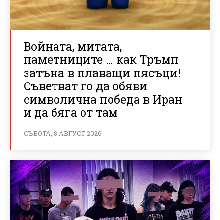
Войната, митата,
паметниците … как Тръмп
затъна в плаващи пясъци!
Съветват го да обяви
символична победа в Иран
и да бяга от там
СЪБОТА, 8 АВГУСТ 2026