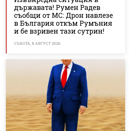
държавата! Румен Радев
съобщи от МС: Дрон навлезе
в България откъм Румъния
и бе взривен тази сутрин!
СЪБОТА, 8 АВГУСТ 2026