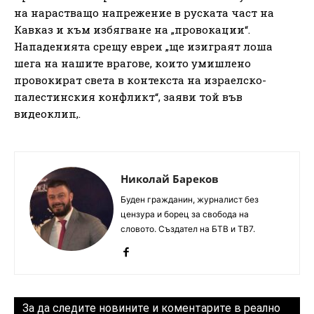
на нарастващо напрежение в руската част на
Кавказ и към избягване на „провокации“.
Нападенията срещу евреи „ще изиграят лоша
шега на нашите врагове, които умишлено
провокират света в контекста на израелско-
палестинския конфликт“, заяви той във
видеоклип,.
Николай Бареков
Буден гражданин, журналист без
цензура и борец за свобода на
словото. Създател на БТВ и ТВ7.
За да следите новините и коментарите в реално