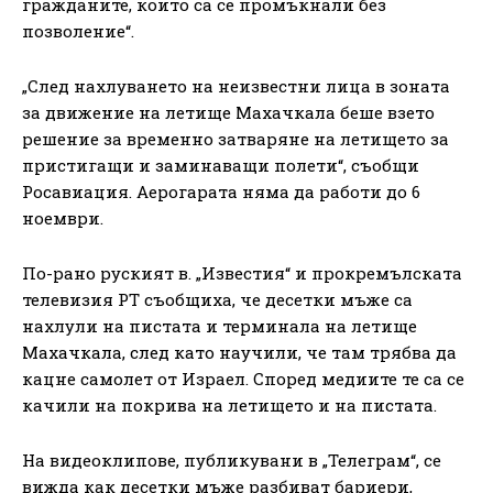
гражданите, които са се промъкнали без
позволение“.
„След нахлуването на неизвестни лица в зоната
за движение на летище Махачкала беше взето
решение за временно затваряне на летището за
пристигащи и заминаващи полети“, съобщи
Росавиация. Аерогарата няма да работи до 6
ноември.
По-рано руският в. „Известия“ и прокремълската
телевизия РТ съобщиха, че десетки мъже са
нахлули на пистата и терминала на летище
Махачкала, след като научили, че там трябва да
кацне самолет от Израел. Според медиите те са се
качили на покрива на летището и на пистата.
На видеоклипове, публикувани в „Телеграм“, се
вижда как десетки мъже разбиват бариери,