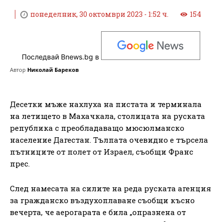
понеделник, 30 октомври 2023 - 1:52 ч.
154
Последвай Bnews.bg в
Автор
Николай Бареков
Десетки мъже нахлуха на пистата и терминала
на летището в Махачкала, столицата на руската
република с преобладаващо мюсюлманско
население Дагестан. Тълпата очевидно е търсела
пътниците от полет от Израел, съобщи Франс
прес.
След намесата на силите на реда руската агенция
за гражданско въздухоплаване съобщи късно
вечерта, че аерогарата е била „опразнена от