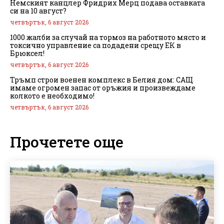
Немският канцлер Фридрих Мерц подава оставката
си на 10 август?
четвъртък, 6 август 2026
1000 жалби за случай на тормоз на работното място и
токсично управление са подадени срещу ЕК в
Брюксел!
четвъртък, 6 август 2026
Тръмп строи военен комплекс в Белия дом: САЩ
имаме огромен запас от оръжия и произвеждаме
колкото е необходимо!
четвъртък, 6 август 2026
Прочетете още