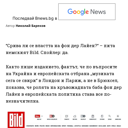
Последвай Bnews.bg в
Автор
Николай Бареков
“Срива ли се властта на фон дер Лайен?“ – пита
немският Bild. Спойлер: да.
Както пише изданието, фактът, че по въпросите
на Украйна и европейската отбрана „музиката
сега се свири“ в Лондон и Париж, а не в Брюксел,
показва, че ролята на кръвожадната баба фон дер
Лайен в европейската политика става все по-
незначителна.