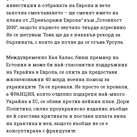
инвестиции в отбраната на Европа и вече
започна смекчаването – ще сменят името на
плана от „Превъоражи Европа“ към „Готовност
2030“, защото първото звучало твърде агресивно.
Не се шегувам. Това ще да е някакъв рекорд за
бързината, с която да почне да се огъва Урсула.
Междувременно Кая Калас, бивш премиер на
Естония и може би най-гласовития поддръжник
на Украйна в Европа, се опита да предостави
жизненоважни 40 млрд. военна помощ за
украинците. Тя се провали. Не просто се провали,
а ФРАНЦИЯ, която отделно подкрепя най-много
Украйна в ЕС, се обяви против нейния план. Дори
Политико, силно проукраинско издание, въобще
не й спестява критиката и поставя цялата вина
на практика в нея, защото въобще не се е
консултирала с французите.