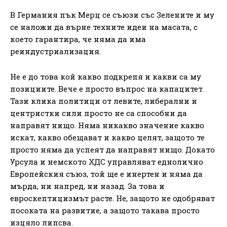
В Германия пък Мерц се съюзи със Зелените и му
се наложи да върне техните идеи на масата, с
което гарантира, че няма да има
реиндустриализация.
Не е до това кой какво подкрепя и какви са му
позициите. Вече е просто въпрос на капацитет.
Тази клика политици от левите, либерални и
центристки сили просто не са способни да
направят нищо. Няма никакво значение какво
искат, какво обещават и какво целят, защото те
просто няма да успеят да направят нищо. Докато
Урсула и немското ХДС управляват еднолично
Европейския съюз, той ще е инертен и няма да
мърда, ни напред, ни назад. За това и
евроскептицизмът расте. Не, защото не одобряват
посоката на развитие, а защото такава просто
изцяло липсва.