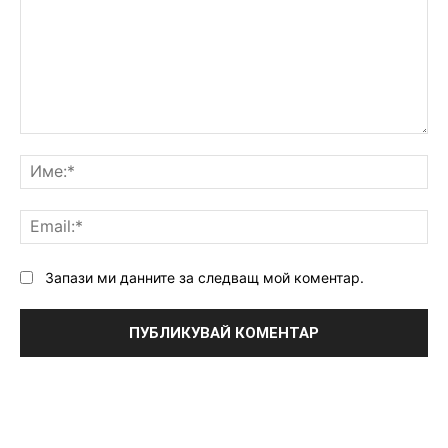
Коментар:
Им
Ema
Запази ми данните за следващ мой коментар.