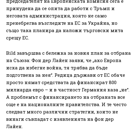
председателят на Европейската комисия сега е
принудена да се опита да работи с Тръмп и
неговата администрация, която не само
пренебрегва възгледите на ЕС за Украйна, но
също така планира да наложи търговски мита
срещу ЕС.
Bild завършва с бележка за новия план за отбрана
на Съюза: Фон дер Лайен заяви, че „ако Европа
иска да избегне война, тя трябва да бъде
подготвена за нея“. Редица държави от ЕС обаче
просто нямат средствата да финансират 800
милиарда евро – и в частност Германия каза „не“.
А проблемът с финансирането на отбраната все
още е на националните правителства. И те често
следват много различни стратегии, които не
винаги съвпадат с изявленията на фон дер
Лайен.