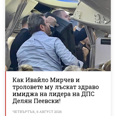
Как Ивайло Мирчев и
троловете му лъскат здраво
имиджа на лидера на ДПС
Делян Пеевски!
ЧЕТВЪРТЪК, 6 АВГУСТ 2026