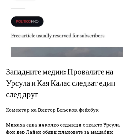
Западните медии: Провалите на
Урсула и Кая Калас следват един
след друг
Коментар на Виктор Блъсков, фейсбук
Минаха едва няколко седмици откакто Урсула
фон дер Лайен обяви плановете за мащабни