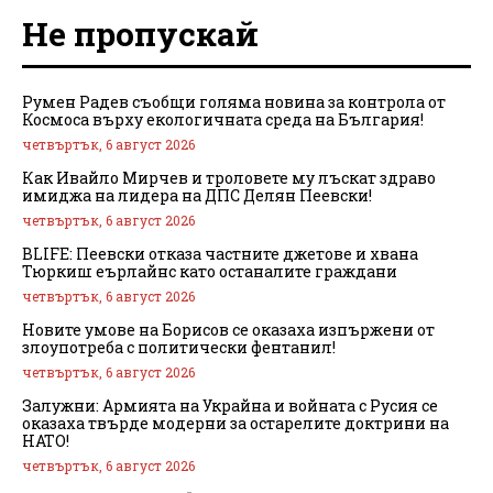
Не пропускай
Румен Радев съобщи голяма новина за контрола от
Космоса върху екологичната среда на България!
четвъртък, 6 август 2026
Как Ивайло Мирчев и троловете му лъскат здраво
имиджа на лидера на ДПС Делян Пеевски!
четвъртък, 6 август 2026
BLIFE: Пеевски отказа частните джетове и хвана
Тюркиш еърлайнс като останалите граждани
четвъртък, 6 август 2026
Новите умове на Борисов се оказаха изпържени от
злоупотреба с политически фентанил!
четвъртък, 6 август 2026
Залужни: Армията на Украйна и войната с Русия се
оказаха твърде модерни за остарелите доктрини на
НАТО!
четвъртък, 6 август 2026