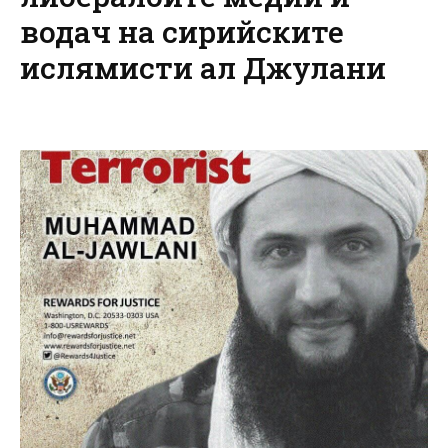
водач на сирийските
ислямисти ал Джулани