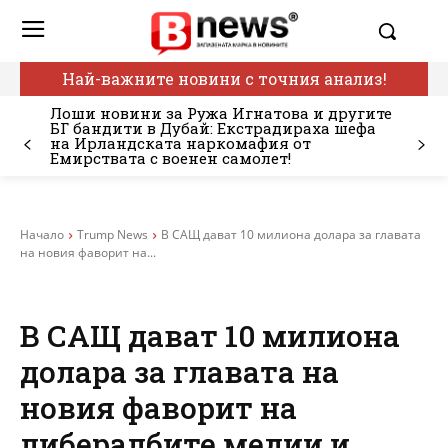
Най-важните новини с точния анализ!
Лоши новини за Ружа Игнатова и другите
БГ бандити в Дубай: Екстрадираха шефа
на Ирландската наркомафия от
Емирствата с военен самолет!
Начало
Trump News
В САЩ дават 10 милиона долара за главата
на новия фаворит на...
В САЩ дават 10 милиона
долара за главата на
новия фаворит на
либералбите медии и