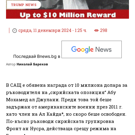
TRUMP NEWS
сряда, 11 декември 2024 - 1:25 ч.
298
Последвай Bnews.bg в
Автор
Николай Бареков
В САЩ е обявена награда от 10 милиона долара за
ръководителя на „сирийската опозиция“ Абу
Мохамед ал Джулани. Преди това той беше
задържан от американските военни през 2011 г.
като член на Ал Кайда*, но скоро беше освободен.
По-късно ръководи сирийската групировка
Фронт ан Нусра, действаща срещу режима на