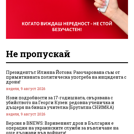
Не пропускай
Президентът Илияна Йотова: Разочарована съм от
примитивната политическа употреба на инцидента с
дрона!
неделя, 9 август 2026
Нови подробности за 17-годишната, свързвана с
убийството на Георги Кузев: редовна ученичка и
дъщеря на бивша учителка (Брутална СНИМКА)
неделя, 9 август 2026
Версия в BNEWS: Взривеният дрон в България е
операция на украинските служби за въвличане на
още държави във войната!