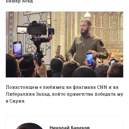
Башар Асад.
Понастоящем е любимец на флагмана CNN и на
Либералния Запад, който приветства победата му
в Сирия.
Николай Бареков