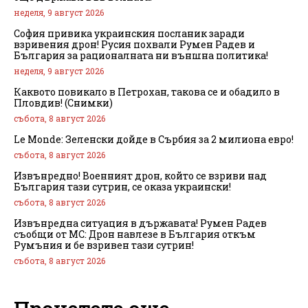
неделя, 9 август 2026
София привика украинския посланик заради
взривения дрон! Русия похвали Румен Радев и
България за рационалната ни външна политика!
неделя, 9 август 2026
Каквото повикало в Петрохан, такова се и обадило в
Пловдив! (Снимки)
събота, 8 август 2026
Le Monde: Зеленски дойде в Сърбия за 2 милиона евро!
събота, 8 август 2026
Извънредно! Военният дрон, който се взриви над
България тази сутрин, се оказа украински!
събота, 8 август 2026
Извънредна ситуация в държавата! Румен Радев
съобщи от МС: Дрон навлезе в България откъм
Румъния и бе взривен тази сутрин!
събота, 8 август 2026