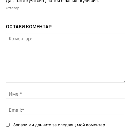
Да , той е кучи син , но той е нашият кучи син.
Отговор
ОСТАВИ КОМЕНТАР
Коментар:
Им
Ema
Запази ми данните за следващ мой коментар.