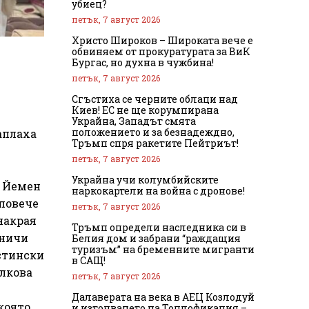
убиец?
петък, 7 август 2026
Христо Широков – Широката вече е
обвиняем от прокуратурата за ВиК
Бургас, но духна в чужбина!
петък, 7 август 2026
Сгъстиха се черните облаци над
Киев! ЕС не ще корумпирана
Украйна, Западът смята
положението и за безнадеждно,
аплаха
Тръмп спря ракетите Пейтриът!
петък, 7 август 2026
Украйна учи колумбийските
т Йемен
наркокартели на война с дронове!
 повече
петък, 7 август 2026
-накрая
Тръмп определи наследника си в
аничи
Белия дом и забрани “раждащия
туризъм” на бременните мигранти
истински
в САЩ!
олкова
петък, 7 август 2026
Далаверата на века в АЕЦ Козлодуй
която,
и източването на Топлофикация –