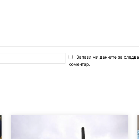
Email:*
Запази ми данните за следв
коментар.