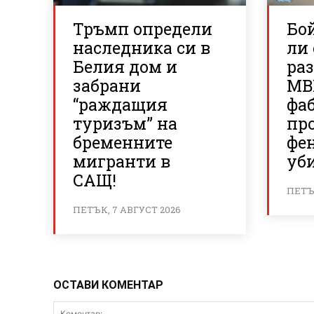
Тръмп определи
Бо
наследника си в
ли 
Белия дом и
раз
забрани
МВ
“раждащия
фаб
туризъм” на
пр
бременните
фе
мигранти в
уб
САЩ!
ПЕТЪК
ПЕТЪК, 7 АВГУСТ 2026
ОСТАВИ КОМЕНТАР