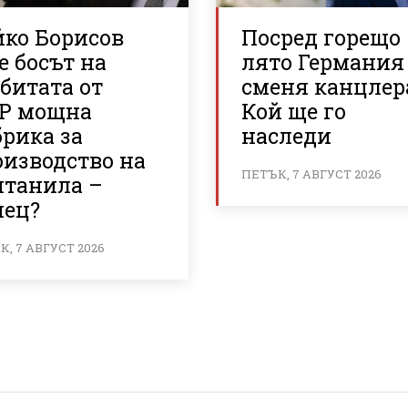
йко Борисов
Посред горещо
е босът на
лято Германия
битата от
сменя канцлер
Р мощна
Кой ще го
рика за
наследи
оизводство на
ПЕТЪК, 7 АВГУСТ 2026
нтанила –
иец?
, 7 АВГУСТ 2026