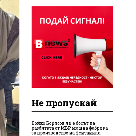
Не пропускай
Бойко Борисов ли е босът на
разбитата от МВР мощна фабрика
за производство на фентанила –