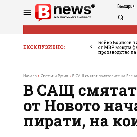
България
Бойко Борисов ли
ЕКСКЛУЗИВНО:
от МВР мощна фа
производство на
Начало
Светът и Русия
В САЩ смятат приятелите на Елена 
В САЩ смятат
от Новото нач
пирати, на ко