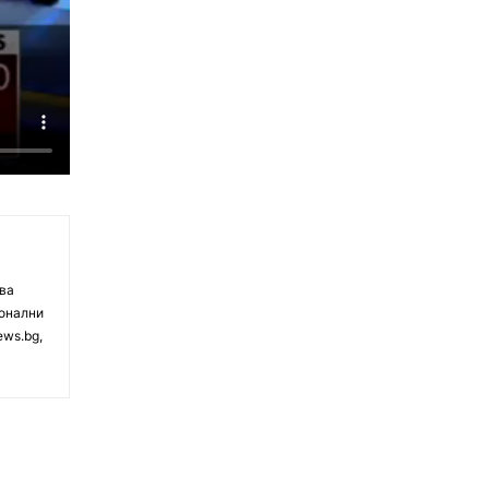
чва
ионални
ews.bg,