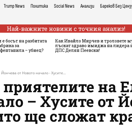
Trump News
Политика
Social News
Анализи
Бареков Без Ценз
Най-важните новини с точния анализ!
 е босът на разбитата
Как Ивайло Мирчев и троловете м
брика за
лъскат здраво имиджа на лидера 
 фентанила – убиец?
ДПС Делян Пеевски!
Йончева от Новото начало - Хусите...
 приятелите на 
ало – Хусите от Й
ито ще сложат кр