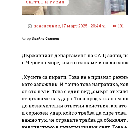
СВЕТЪТ И РУСИЯ
понеделник, 17 март 2025 - 20:44 ч.
191
Автор
Ивайло Станков
Държавният департамент на САЩ заяви, че 
в Червено море, която възнамерява да сло
„Хусите са пирати. Това не е признат реж
като заложник. И точно това направиха, к
от сто пъти. Това е един вид „смърт от хиля
отвръщаме на удара. Това продължава мно
до незначителни ответни действия, когато 
и сериозен удар, който трябва да спре това
важно тук, че страните трябва да обикалят 
недопустимо в цивилизования свят. Това е ц