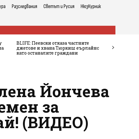
ура
Разследвания
Светът и Русия
НюзКурник
у
BLIFE: Пеевски отказа частните
на
джетове и хвана Тюркиш еърлайнс
като останалите граждани
Елена Йончева
емен за
ай! (ВИДЕО)