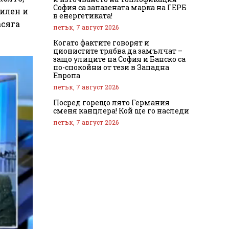
София са запазената марка на ГЕРБ
силен и
в енергетиката!
асяга
петък, 7 август 2026
Когато фактите говорят и
ционистите трябва да замълчат –
защо улиците на София и Банско са
по-спокойни от тези в Западна
Европа
петък, 7 август 2026
Посред горещо лято Германия
сменя канцлера! Кой ще го наследи
петък, 7 август 2026