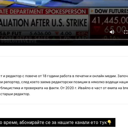
 и редактор с повече от 18 години работа в печатни и онлайн медии. Запо
ски репортер, след което заема редакторски позиции в няколко водещи нац
блицистика и проверката на факти. От 2020 г. Ивайло е част от екипа на bn
 старши редактор.
о време, абонирайте се за нашите канали ето тук