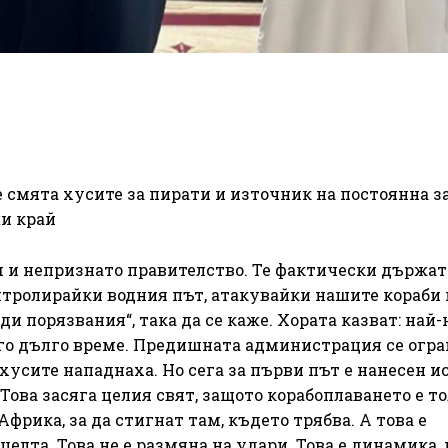
смята хусите за пирати и източник на постоянна з
жи край
им и непризнато правителство. Те фактически държа
онтролирайки водния път, атакувайки нашите кораби
ди порязвания“, така да се каже. Хората казват: най
го дълго време. Предишната администрация се огр
хусите нападнаха. Но сега за първи път е нанесен 
. Това засяга целия свят, защото корабоплаването е т
Африка, за да стигнат там, където трябва. А това е
елта. Това не е размяна на удари. Това е динамика, 