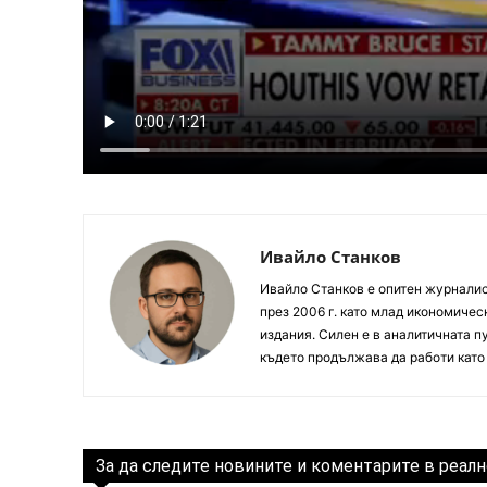
Ивайло Станков
Ивайло Станков е опитен журналист
през 2006 г. като млад икономиче
издания. Силен е в аналитичната пу
където продължава да работи като
За да следите новините и коментарите в реалн