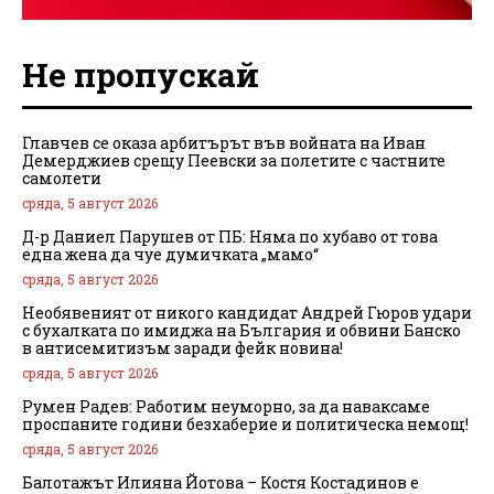
Не пропускай
Главчев се оказа арбитърът във войната на Иван
Демерджиев срещу Пеевски за полетите с частните
самолети
сряда, 5 август 2026
Д-р Даниел Парушев от ПБ: Няма по хубаво от това
една жена да чуе думичката „мамо“
сряда, 5 август 2026
Необявеният от никого кандидат Андрей Гюров удари
с бухалката по имиджа на България и обвини Банско
в антисемитизъм заради фейк новина!
сряда, 5 август 2026
Румен Радев: Работим неуморно, за да наваксаме
проспаните години безхаберие и политическа немощ!
сряда, 5 август 2026
Балотажът Илияна Йотова – Костя Костадинов е