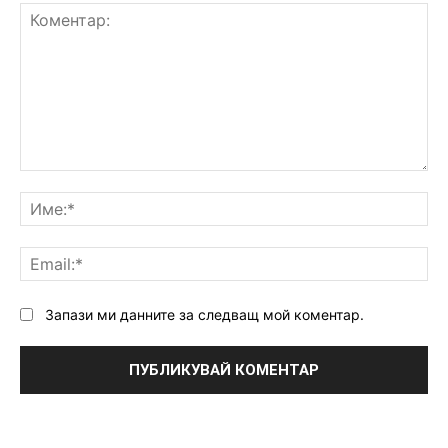
Коментар:
Им
Ema
Запази ми данните за следващ мой коментар.