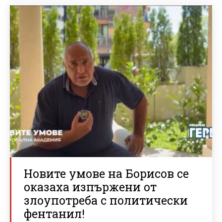
Новите умове на Борисов се
оказаха изпържени от
злоупотреба с политически
фентанил!