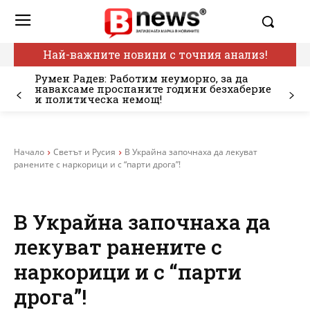
Най-важните новини с точния анализ!
Румен Радев: Работим неуморно, за да
наваксаме проспаните години безхаберие
и политическа немощ!
Начало
Светът и Русия
В Украйна започнаха да лекуват
ранените с наркорици и с “парти дрога”!
В Украйна започнаха да
лекуват ранените с
наркорици и с “парти
дрога”!