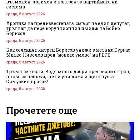
възможен, логичен и полезен за партийната ни
система
сряда, 5 август 2026
Хроника на предизвестената смърт на един депутат,
тръгнал да пере корупционния имидж на Бойко
Борисов
сряда, 5 август 2026
Как селският хитрец Борисов унижи кмета на Бургас
Митко Николов пред “новите умове” на ГЕРБ
сряда, 5 август 2026
Тръмп се хвали: Водя много добри преговори с Иран,
но ако се наложи, ще ги унищожа и ще отпуша
Ормузкия проток!
сряда, 5 август 2026
Прочетете още