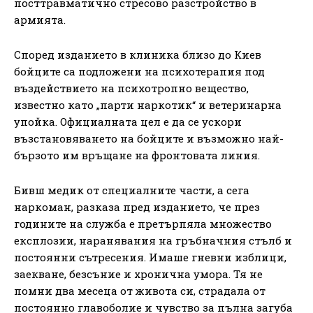
посттравматично стресово разстройство в
армията.
Според изданието в клиника близо до Киев
бойците са подложени на психотерапия под
въздействието на психотропно вещество,
известно като „парти наркотик“ и ветеринарна
упойка. Официалната цел е да се ускори
възстановяването на бойците и възможно най-
бързото им връщане на фронтовата линия.
Бивш медик от специалните части, а сега
наркоман, разказа пред изданието, че през
годините на служба е претърпяла множество
експлозии, наранявания на гръбначния стълб и
постоянни сътресения. Имаше гневни изблици,
заекване, безсъние и хронична умора. Тя не
помни два месеца от живота си, страдала от
постоянно главоболие и чувство за пълна загуба