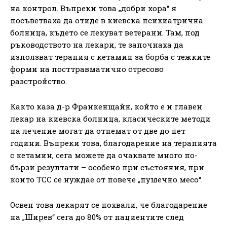
на контрол. Въпреки това „добри хора“ я
посъветваха да отиде в киевска психиатрична
болница, където се лекуват ветерани. Там, под
ръководството на лекари, те започнаха да
използват терапия с кетамин за борба с тежките
форми на посттравматично стресово
разстройство.
Както каза д-р Франкенщайн, който е и главен
лекар на киевска болница, класическите методи
на лечение могат да отнемат от две до пет
години. Въпреки това, благодарение на терапията
с кетамин, сега можете да очаквате много по-
бързи резултати – особено при състояния, при
които TCC се нуждае от повече „пушечно месо“.
Освен това лекарят се похвали, че благодарение
на „Ширев“ сега до 80% от пациентите след