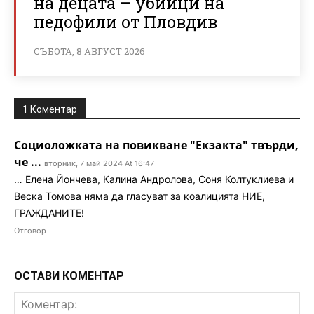
на децата – убийци на
педофили от Пловдив
СЪБОТА, 8 АВГУСТ 2026
1 Коментар
Социоложката на повикване "Екзакта" твърди,
че ...
вторник, 7 май 2024 At 16:47
… Елена Йончева, Калина Андролова, Соня Колтуклиева и
Веска Томова няма да гласуват за коалицията НИЕ,
ГРАЖДАНИТЕ!
Отговор
ОСТАВИ КОМЕНТАР