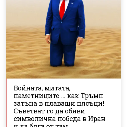
Войната, митата,
паметниците … как Тръмп
затъна в плаващи пясъци!
Съветват го да обяви
символична победа в Иран
и да бяга от там