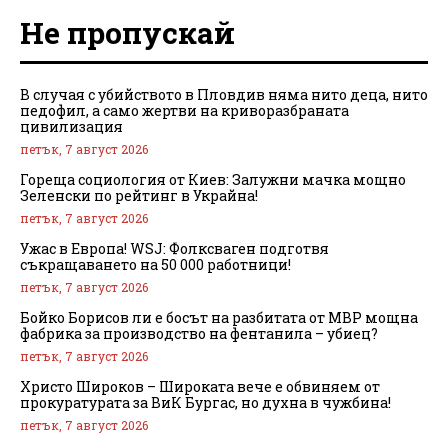
Не пропускай
В случая с убийството в Пловдив няма нито деца, нито
педофил, а само жертви на криворазбраната
цивилизация
петък, 7 август 2026
Гореща социология от Киев: Залужни мачка мощно
Зеленски по рейтинг в Украйна!
петък, 7 август 2026
Ужас в Европа! WSJ: Фолксваген подготвя
съкращаването на 50 000 работници!
петък, 7 август 2026
Бойко Борисов ли е босът на разбитата от МВР мощна
фабрика за производство на фентанила – убиец?
петък, 7 август 2026
Христо Широков – Широката вече е обвиняем от
прокуратурата за ВиК Бургас, но духна в чужбина!
петък, 7 август 2026