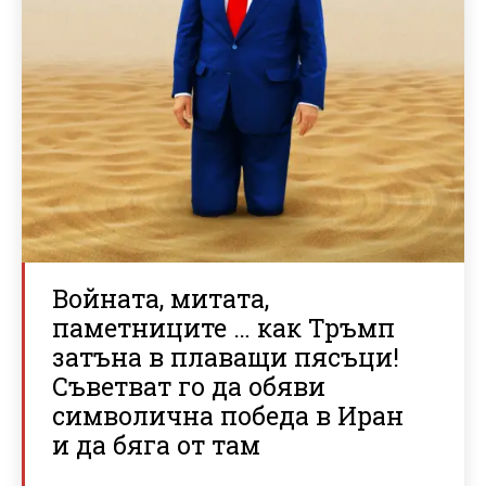
Войната, митата,
паметниците … как Тръмп
затъна в плаващи пясъци!
Съветват го да обяви
символична победа в Иран
и да бяга от там