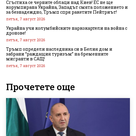
Сгъстиха се черните облаци над Киев! ЕС не ще
корумпирана Украйна, Западът смята положението и
за безнадеждно, Тръмп спря ракетите Пейтриът!
петък, 7 август 2026
Украйна учи колумбийските наркокартели на война с
дронове!
петък, 7 август 2026
Тръмп определи наследника си в Белия дом и
забрани “раждащия туризъм” на бременните
мигранти в САЩ!
петък, 7 август 2026
Прочетете още