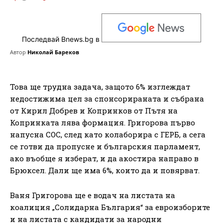
Последвай Bnews.bg в
Автор
Николай Бареков
Това ще трудна задача, защото 6% изглеждат
недостижима цел за спонсорираната и събрана
от Кирил Добрев и Копринков от Пътя на
Копринката лява формация. Григорова първо
напусна СОС, след като колаборира с ГЕРБ, а сега
се готви да пропусне и българския парламент,
ако въобще я изберат, и да акостира направо в
Брюксел. Дали ще има 6%, които да и повярват.
Ваня Григорова ще е водач на листата на
коалиция „Солидарна България“ за евроизборите
и на листата с кандидати за народни