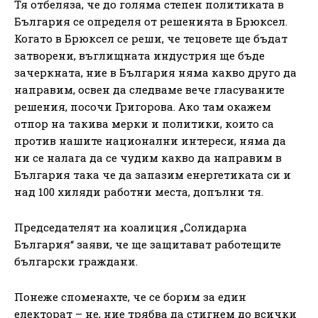
Тя отбеляза, че до голяма степен политиката в
България се определя от решенията в Брюксел.
Когато в Брюксел се реши, че тецовете ще бъдат
затворени, въглищната индустрия ще бъде
зачеркната, ние в България няма какво друго да
направим, освен да следваме вече гласуваните
решения, посочи Григорова. Ако там окажем
отпор на такива мерки и политики, които са
против нашите национални интереси, няма да
ни се налага да се чудим какво да направим в
България така че да запазим енергетиката си и
над 100 хиляди работни места, допълни тя.
Председателят на коалиция „Солидарна
България“ заяви, че ще защитават работещите
български граждани.
Понеже споменахте, че се борим за един
електорат – не, ние трябва да стигнем до всички