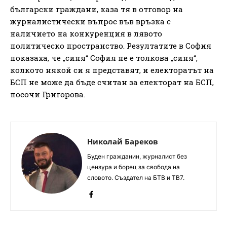
български граждани, каза тя в отговор на
журналистически въпрос във връзка с
наличието на конкуренция в лявото
политическо пространство. Резултатите в София
показаха, че „синя“ София не е толкова „синя“,
колкото някой си я представят, и електоратът на
БСП не може да бъде считан за електорат на БСП,
посочи Григорова.
Николай Бареков
Буден гражданин, журналист без
цензура и борец за свобода на
словото. Създател на БТВ и ТВ7.