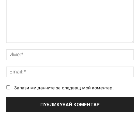
Коментар:
Им
Ema
Запази ми данните за следващ мой коментар.