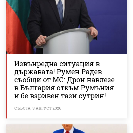
Извънредна ситуация в
държавата! Румен Радев
съобщи от МС: Дрон навлезе
в България откъм Румъния
и бе взривен тази сутрин!
СЪБОТА, 8 АВГУСТ 2026