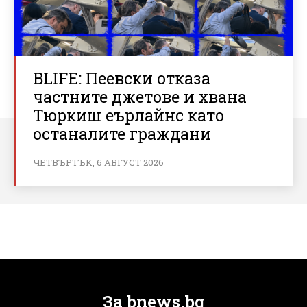
BLIFE: Пеевски отказа
частните джетове и хвана
Тюркиш еърлайнс като
останалите граждани
ЧЕТВЪРТЪК, 6 АВГУСТ 2026
За bnews.bg