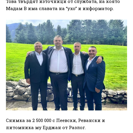
Това твърдят източници от службата, на която
Мадам В има славата на “ухо” и информатор.
Снимка за 2 500 000 с Пеевски, Ревански и
питомника му Ерджан от Разлог.