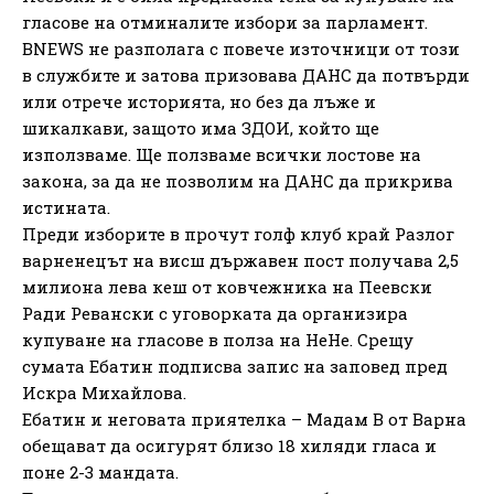
гласове на отминалите избори за парламент.
BNEWS не разполага с повече източници от този
в службите и затова призовава ДАНС да потвърди
или отрече историята, но без да лъже и
шикалкави, защото има ЗДОИ, който ще
използваме. Ще ползваме всички лостове на
закона, за да не позволим на ДАНС да прикрива
истината.
Преди изборите в прочут голф клуб край Разлог
варненецът на висш държавен пост получава 2,5
милиона лева кеш от ковчежника на Пеевски
Ради Ревански с уговорката да организира
купуване на гласове в полза на НеНе. Срещу
сумата Ебатин подписва запис на заповед пред
Искра Михайлова.
Ебатин и неговата приятелка – Мадам В от Варна
обещават да осигурят близо 18 хиляди гласа и
поне 2-3 мандата.