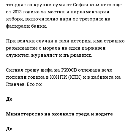
твърдят за крупни суми от София към него още
от 2013 година за местни и парламентарни
избори, включително пари от трезорите на
фалирали банки.
При всички случаи в тази история, има страшно
разминавсне с морала на един държавен
служител, журналист и държавник.
Сигнал срещу шефа на РИОСВ отлежава вече
половин година в КОНПИ (КПК) и в кабинета на
Главчев. Ето го:
До
Министерство на околната среда и водите
До