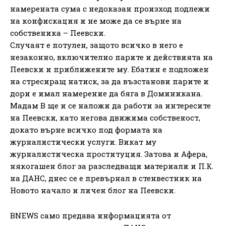
намерената сума с недоказан произход подлежи
на конфискация и не може да се върне на
собственика – Пеевски.
Случаят е потулен, защото всичко в него е
незаконно, включително парите и действията на
Пеевски и приближените му. Ебатин е подложен
на стресиращ натиск, за да възстанови парите и
дори е имал намерение да бяга в Доминикана.
Мадам В ще и се наложи да работи за интересите
на Пеевски, като негова движима собственост,
докато върне всичко под формата на
журналистически услуги. Викат му
журналистическа проституция. Затова и Афера,
някогашен блог за разследващи материали и П.К.
на ДАНС, днес се е превърнал в стенвестник на
Новото начало и личен блог на Пеевски.
BNEWS само предава информацията от