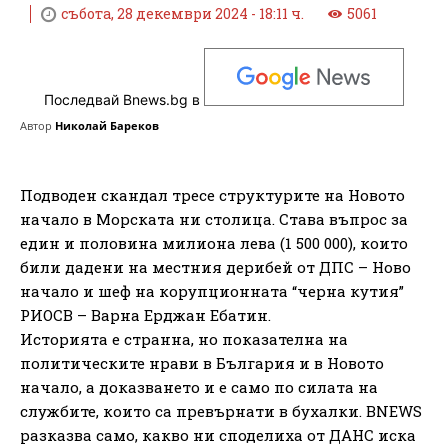
събота, 28 декември 2024 - 18:11 ч.
5061
Последвай Bnews.bg в
Автор
Николай Бареков
Подводен скандал тресе структурите на Новото
начало в Морската ни столица. Става въпрос за
един и половина милиона лева (1 500 000), които
били дадени на местния дерибей от ДПС – Ново
начало и шеф на корупционната “черна кутия”
РИОСВ – Варна Ерджан Ебатин.
Историята е странна, но показателна на
политическите нрави в България и в Новото
начало, а доказването и е само по силата на
службите, които са превърнати в бухалки. BNEWS
разказва само, какво ни споделиха от ДАНС иска