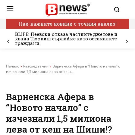
Най-важните новини с точния анализ!
BLIFE: Пеевски отказа частните джетове и
хвана Тюркиш еърлайнс като останалите
граждани
Начало
Разследвания
Варненска Афера в “Новото начало” с
изчезнали 1,5 милиона лева от кеш...
Варненска Афера в
“Новото начало” с
изчезнали 1,5 милиона
лева от кеш на Шиши!?