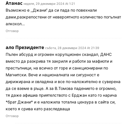
Атанас
неделя, 29 декември 2024 At 1:21
Възможно е ,,Джани“ да си пада по повехнали
дами,разкрепостени от невероятното количество погълнат
алкохол…
Отговор
ало Президенте
събота, 28 декември 2024 At 21:39
Пълен абсурд и огромен корупционен скандал, ДАНС
вместо да разкрива тя закриля и работи за мафиоти и
престъпници, на всичко от горе и санкционирани по
Магнитски. Вече и националната ни сигурност е
дирижирана и овладяна и все по-наложително е суверена
да се вземе в ръце. А за В.Томова падението е огромно,
тя даже афишиа приятелството с Ерджан като го нарича
*брат Джани* и е наложила тотална цензура в сайта си,
което я срива като разследваща
Отговор