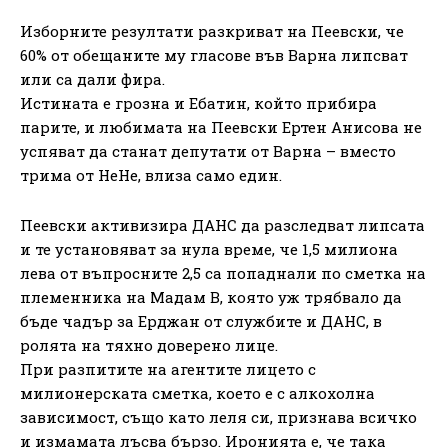
Изборните резултати разкриват на Пеевски, че
60% от обещаните му гласове във Варна липсват
или са дали фира.
Истината е грозна и Ебатин, който прибира
парите, и любимата на Пеевски Ертен Анисова не
успяват да станат депутати от Варна – вместо
трима от НеНе, влиза само един.
Пеевски активизира ДАНС да разследват липсата
и те установяват за нула време, че 1,5 милиона
лева от въпросните 2,5 са попаднали по сметка на
племенника на Мадам В, която уж трябвало да
бъде чадър за Ерджан от службите и ДАНС, в
ролята на тяхно доверено лице.
При разпитите на агентите лицето с
милионерската сметка, което е с алкохолна
зависимост, също като леля си, признава всичко
и измамата лъсва бързо. Иронията е, че така