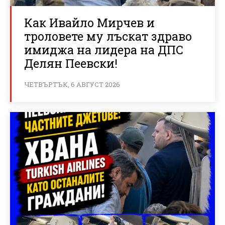
Как Ивайло Мирчев и
троловете му лъскат здраво
имиджа на лидера на ДПС
Делян Пеевски!
ЧЕТВЪРТЪК, 6 АВГУСТ 2026