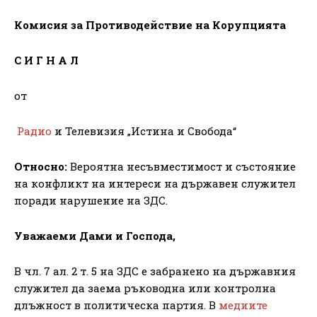
Комисия за Противодействие на Корупцията
С И Г Н А Л
от
Радио
и Телевизия „Истина и Свобода“
Относно:
Вероятна несъвместимост и състояние
на конфликт на интереси на държавен служител
поради нарушение на ЗДС.
Уважаеми Дами и Господа,
В чл. 7 ал. 2 т. 5 на ЗДС е забранено на държавния
служител да заема ръководна или контролна
длъжност в политическа партия. В
медиите