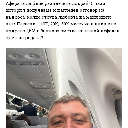
Аферата да бъде разплетена докрай! С тази
история получваме и нагледен отговор на
въпроса, колко струва любовта на мисирките
към Пеевски – 10К, 20К,…50К месечно в плик или
направо 1,5М в банкова сметка на някой нефелен
член на родата?