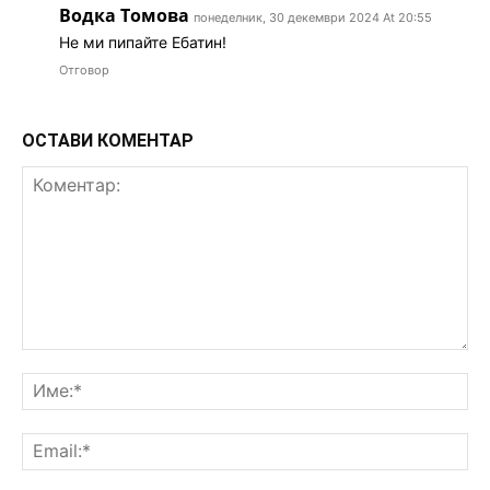
Водка Томова
понеделник, 30 декември 2024 At 20:55
Не ми пипайте Ебатин!
Отговор
ОСТАВИ КОМЕНТАР
Коментар:
Им
Ema