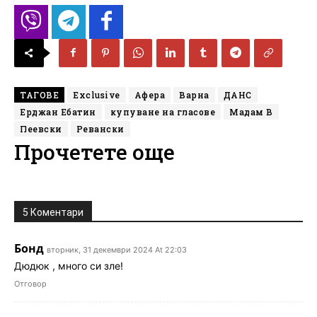
ТАГОВЕ
Exclusive
Афера
Варна
ДАНС
Ерджан Ебатин
купуване на гласове
Мадам В
Пеевски
Ревански
Прочетете още
5 Коментари
Бонд
вторник, 31 декември 2024 At 22:03
Дюдюк , много си зле!
Отговор