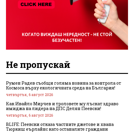
Не пропускай
Румен Радев съобщи голяма новина за контрола от
Космоса върху екологичната среда на България!
четвъртък, 6 август 2026
Как Ивайло Мирчев и троловете му лъскат здраво
имиджа на лидера на ДПС Делян Пеевски!
четвъртък, 6 август 2026
BLIFE: Пеевски отказа частните джетове и хвана
Тюркиш еърлайнс като останалите граждани