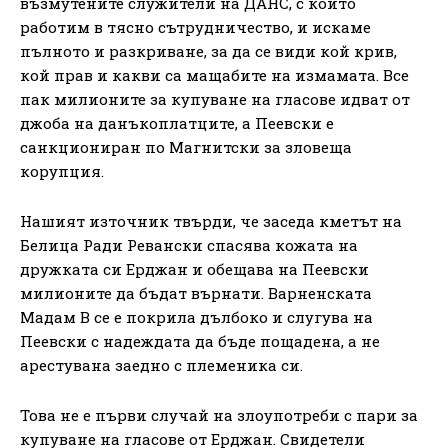
възмутените служители на ДАНС, с които
работим в тясно сътрудничество, и искаме
пълното и разкриване, за да се види кой крив,
кой прав и какви са мащабите на измамата. Все
пак милионите за купуване на гласове идват от
джоба на данъкоплатците, а Пеевски е
санкциониран по Магнитски за зловеща
корупция.
Нашият източник твърди, че заседа кметът на
Белица Ради Ревански спасява кожата на
дружката си Ерджан и обещава на Пеевски
милионите да бъдат върнати. Варненската
Мадам В се е покрила дълбоко и слугува на
Пеевски с надеждата да бъде пощадена, а не
арестувана заедно с племеника си.
Това не е първи случай на злоупотреби с пари за
купуване на гласове от Ерджан. Свидетели