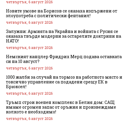
четвъртък, 6 август 2026
Новите умове на Борисов се оказаха изпържени от
злоупотреба с политически фентанил!
четвъртък, 6 август 2026
Залужни: Армията на Украйна и войната с Русия се
оказаха твърде модерни за остарелите доктрини на
НАТО!
четвъртък, 6 август 2026
Немският канцлер Фридрих Мерц подава оставката
си на 10 август?
четвъртък, 6 август 2026
1000 жалби за случай на тормоз на работното място и
токсично управление са подадени срещу ЕК в
Брюксел!
четвъртък, 6 август 2026
Тръмп строи военен комплекс в Белия дом: САЩ
имаме огромен запас от оръжия и произвеждаме
колкото е необходимо!
четвъртък, 6 август 2026