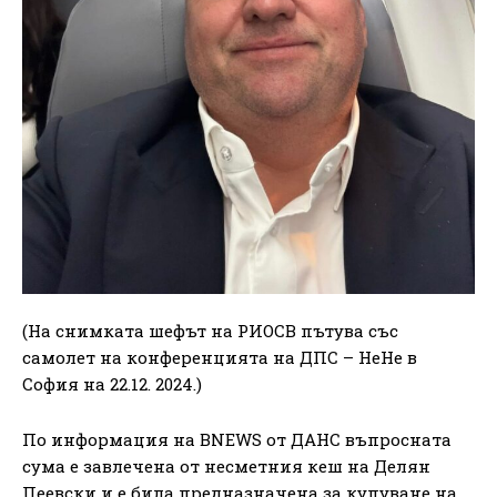
(На снимката шефът на РИОСВ пътува със
самолет на конференцията на ДПС – НеНе в
София на 22.12. 2024.)
По информация на BNEWS от ДАНС въпросната
сума е завлечена от несметния кеш на Делян
Пеевски и е била предназначена за купуване на