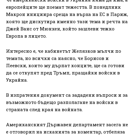
европейците ще поемат тежестта. В понедлник
Макрон инициира среща на върха на ЕС в Париж,
която ще дискутира именно тази тема и речта на
Джей Ванс от Мюнхен, който зашлеви тежко
Европа в лицето.
Интересно е, че кабинетът Желязков мълчи по
темата, но всички са наясно, че Борисов и
Пеевски, които му дърпат конците, ще са готови
да се откупят пред Тръмп, пращайки войски в
Украйна.
В изпратения документ са зададени въпроси и за
възможното бъдещо разполагане на войски в
страната след края на войната.
Американският Държавен департамент засега не
е отговорил на исканията за коментар, отбеляза