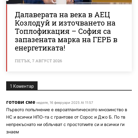
Далаверата на века в АЕЦ
Козлодуй и източването на
Топлофикация – София са
запазената марка на ГЕРБ в
енергетиката!
ПЕТЪК, 7 АВГУСТ 2026
1 Коментар
готови сме
неделя, 16 февруари 2025 At 11:57
Първото попълнение е евроатлантическото мнозинство в
НС и всички НПО-та с грантове от Сорос и Джо Б. По тв
непрекъснато ни облъчват с простотиите си и всички ги
знаем