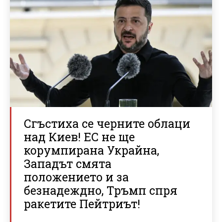
Сгъстиха се черните облаци
над Киев! ЕС не ще
корумпирана Украйна,
Западът смята
положението и за
безнадеждно, Тръмп спря
ракетите Пейтриът!