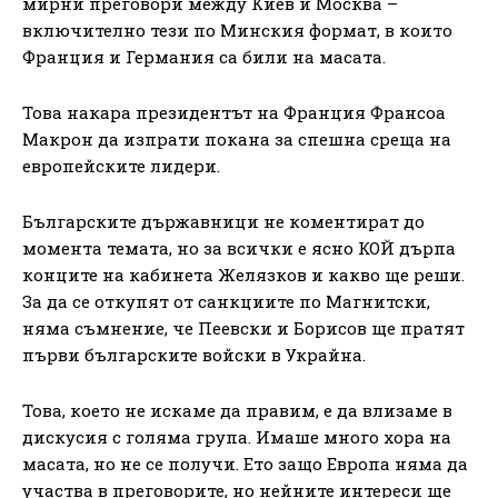
мирни преговори между Киев и Москва –
включително тези по Минския формат, в които
Франция и Германия са били на масата.
Това накара президентът на Франция Франсоа
Макрон да изпрати покана за спешна среща на
европейските лидери.
Българските държавници не коментират до
момента темата, но за всички е ясно КОЙ дърпа
конците на кабинета Желязков и какво ще реши.
За да се откупят от санкциите по Магнитски,
няма съмнение, че Пеевски и Борисов ще пратят
първи българските войски в Украйна.
Това, което не искаме да правим, е да влизаме в
дискусия с голяма група. Имаше много хора на
масата, но не се получи. Ето защо Европа няма да
участва в преговорите, но нейните интереси ще