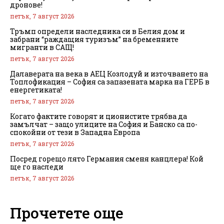
дронове!
петък, 7 август 2026
Тръмп определи наследника си в Белия дом и
забрани “раждащия туризъм” на бременните
мигранти в САЩ!
петък, 7 август 2026
Далаверата на века в АЕЦ Козлодуй и източването на
Топлофикация – София са запазената марка на ГЕРБ в
енергетиката!
петък, 7 август 2026
Когато фактите говорят и ционистите трябва да
замълчат – защо улиците на София и Банско са по-
спокойни от тези в Западна Европа
петък, 7 август 2026
Посред горещо лято Германия сменя канцлера! Кой
ще го наследи
петък, 7 август 2026
Прочетете още