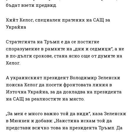
бъдат взети предвид.
Кийт Келог, специален пратеник на САЩ за
Украйна
Стратегията на Тръмп е да се постигне
споразумение в рамките на „дни и седмици“, а не
в по-дълги срокове, стана ясно още от думите на
Келог.
А украинският президент Володимир Зеленски
поиска Келог да посети фронтовата линия в
Източна Украйна, за да докладва на президента
на САЩ за реалностите на място.
„За мен е много важно той да види“, каза Зеленски
в Мюнхен и добави: „Наистина искам той да
представи всичко това на президента Тръмп. Да