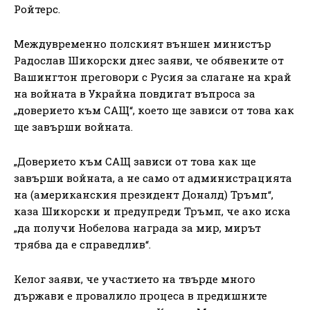
Ройтерс.
Междувременно полският външен министър
Радослав Шикорски днес заяви, че обявените от
Вашингтон преговори с Русия за слагане на край
на войната в Украйна повдигат въпроса за
„доверието към САЩ“, което ще зависи от това как
ще завърши войната.
„Доверието към САЩ зависи от това как ще
завърши войната, а не само от администрацията
на (американския президент Доналд) Тръмп“,
каза Шикорски и предупреди Тръмп, че ако иска
„да получи Нобелова награда за мир, мирът
трябва да е справедлив“.
Келог заяви, че участието на твърде много
държави е провалило процеса в предишните