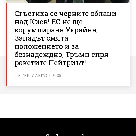
Сгъстиха се черните облаци
над Киев! ЕС не ще
корумпирана Украйна,
Западът смята
положението и за
безнадеждно, Тръмп спря
ракетите Пейтриът!
ПЕТЪК, 7 АВГУСТ 2026