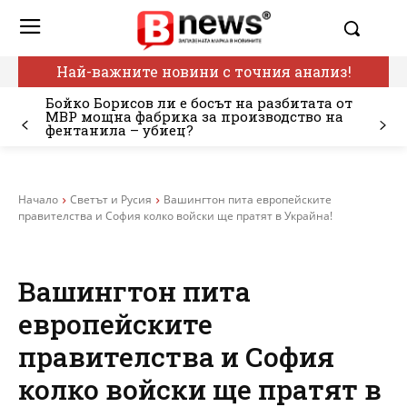
Най-важните новини с точния анализ!
Бойко Борисов ли е босът на разбитата от
МВР мощна фабрика за производство на
фентанила – убиец?
Начало
Светът и Русия
Вашингтон пита европейските
правителства и София колко войски ще пратят в Украйна!
Вашингтон пита
европейските
правителства и София
колко войски ще пратят в