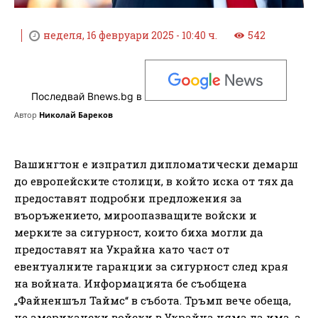
неделя, 16 февруари 2025 - 10:40 ч.
542
Последвай Bnews.bg в
Автор
Николай Бареков
Вашингтон е изпратил дипломатически демарш
до европейските столици, в който иска от тях да
предоставят подробни предложения за
въоръжението, мироопазващите войски и
мерките за сигурност, които биха могли да
предоставят на Украйна като част от
евентуалните гаранции за сигурност след края
на войната. Информацията бе съобщена
„Файненшъл Таймс“ в събота. Тръмп вече обеща,
че американски войски в Украйна няма да има, а