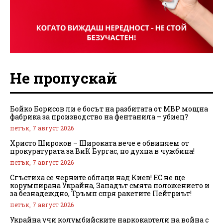
Не пропускай
Бойко Борисов ли е босът на разбитата от МВР мощна
фабрика за производство на фентанила – убиец?
петък, 7 август 2026
Христо Широков – Широката вече е обвиняем от
прокуратурата за ВиК Бургас, но духна в чужбина!
петък, 7 август 2026
Сгъстиха се черните облаци над Киев! ЕС не ще
корумпирана Украйна, Западът смята положението и
за безнадеждно, Тръмп спря ракетите Пейтриът!
петък, 7 август 2026
Украйна учи колумбийските наркокартели на война с