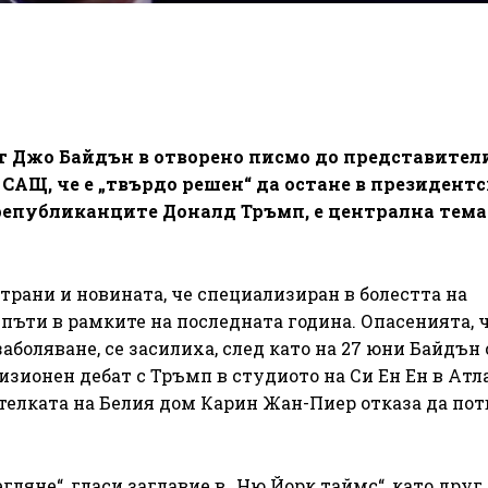
 Джо Байдън в отворено писмо до представител
САЩ, че е „твърдо решен“ да остане в президент
републиканците Доналд Тръмп, е централна тема
трани и новината, че специализиран в болестта на
пъти в рамките на последната година. Опасенията, 
аболяване, се засилиха, след като на 27 юни Байдън 
зионен дебат с Тръмп в студиото на Си Ен Ен в Атл
телката на Белия дом Карин Жан-Пиер отказа да по
гляне“, гласи заглавие в „Ню Йорк таймс“, като друг