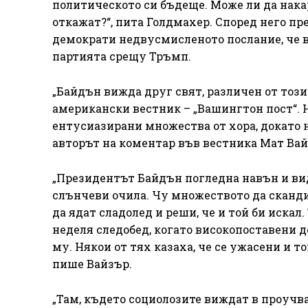
политическото си бъдеще. Може ли да нака
откажат?“, пита Голдмахер. Според него 
демократи недвусмисленото послание, че в
партията срещу Тръмп.
„Байдън вижда друг свят, различен от този
американски вестник – „Вашингтон пост“. 
ентусиазирани множества от хора, докато н
авторът на коментар във вестника Мат Вай
„Президентът Байдън погледна навън и ви
слънчеви очила. Чу множеството да сканди
да ядат сладолед и реши, че и той би искал.
неделя следобед, когато високопоставени 
му. Някои от тях казаха, че се ужасени и т
пише Вайзър.
„Там, където социолозите виждат в проучва