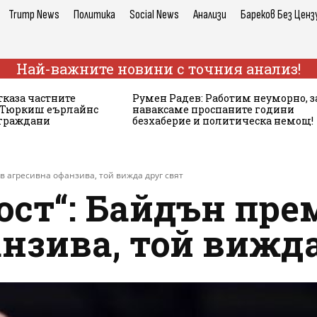
Trump News
Политика
Social News
Анализи
Бареков Без Ценз
Най-важните новини с точния анализ!
тказа частните
Румен Радев: Работим неуморно, з
а Тюркиш еърлайнс
наваксаме проспаните години
 граждани
безхаберие и политическа немощ!
в агресивна офанзива, той вижда друг свят
ост“: Байдън пре
нзива, той вижда