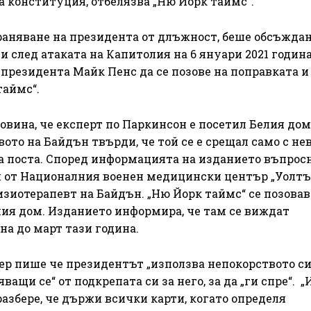
а конституция, отбелязва „Ню Йорк таймс“.
раняване на президента от длъжност, беше обсъждан
и след атаката на Капитолия на 6 януари 2021 година
резидента Майк Пенс да се позове на поправката и
таймс“.
вина, че експерт по Паркинсон е посетил Белия дом
вото на Байдън твърди, че той се е срещал само с не
на поста. Според информацията на изданието въпрос
он от Националния военен медицински център „Уолт
изиотерапевт на Байдън. „Ню Йорк таймс“ се позовав
ия дом. Изданието информира, че там се виждат
на до март тази година.
ер пише че президентът „използва непокорството с
ащи се“ от подкрепата си за него, за да „ги спре“. „
разбере, че държи всички карти, когато определя