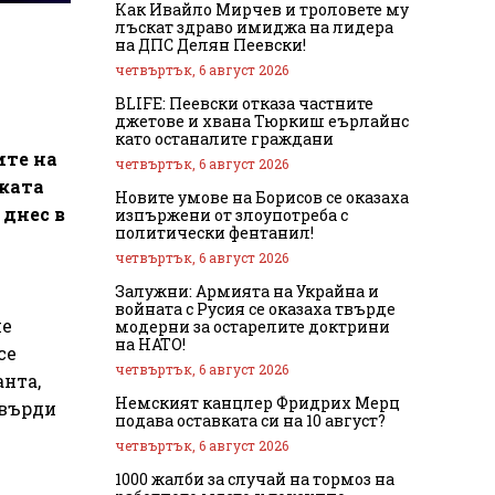
Как Ивайло Мирчев и троловете му
лъскат здраво имиджа на лидера
на ДПС Делян Пеевски!
четвъртък, 6 август 2026
BLIFE: Пеевски отказа частните
джетове и хвана Тюркиш еърлайнс
като останалите граждани
ите на
четвъртък, 6 август 2026
ската
Новите умове на Борисов се оказаха
 днес в
изпържени от злоупотреба с
политически фентанил!
четвъртък, 6 август 2026
Залужни: Армията на Украйна и
войната с Русия се оказаха твърде
че
модерни за остарелите доктрини
на НАТО!
се
четвъртък, 6 август 2026
анта,
Немският канцлер Фридрих Мерц
твърди
подава оставката си на 10 август?
четвъртък, 6 август 2026
1000 жалби за случай на тормоз на