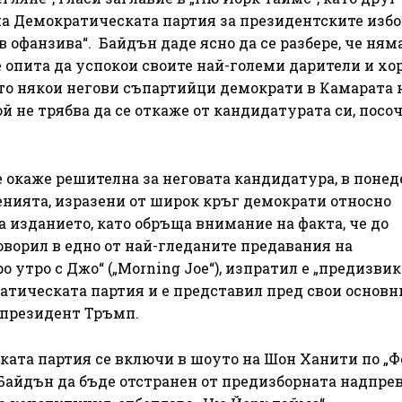
на Демократическата партия за президентските избо
 офанзива“. Байдън даде ясно да се разбере, че няма
е опита да успокои своите най-големи дарители и хор
ато някои негови съпартийци демократи в Камарата 
ой не трябва да се откаже от кандидатурата си, посо
е окаже решителна за неговата кандидатура, в поне
сенията, изразени от широк кръг демократи относно
 изданието, като обръща внимание на факта, че до
оворил в едно от най-гледаните предавания на
о утро с Джо“ („Morning Joe“), изпратил е „предизви
ратическата партия и е представил пред свои основн
я президент Тръмп.
ката партия се включи в шоуто на Шон Ханити по „Ф
айдън да бъде отстранен от предизборната надпрев