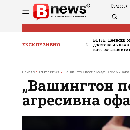
България
BLIFE: Пеевски о
ЕКСКЛУЗИВНО:
джетове и хван
като останалите
Начало
Trump News
"Вашингтон пост": Байдън преминава 
„Вашингтон п
агресивна офа