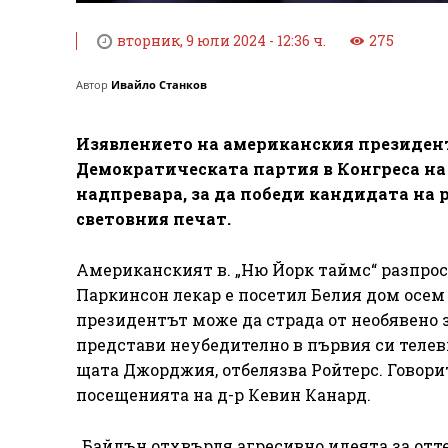
вторник, 9 юли 2024 - 12:36 ч.
275
Автор
Ивайло Станков
Изявлението на американския президент
Демократическата партия в Конгреса на 
надпревара, за да победи кандидата на 
световния печат.
Американският в. „Ню Йорк таймс“ разпрос
Паркинсон лекар е посетил Белия дом осем 
президентът може да страда от необявено з
представи неубедително в първия си телеви
щата Джорджия, отбелязва Ройтерс. Говори
посещенията на д-р Кевин Канард.
„Байдън отхвърля агресивно идеята за отте