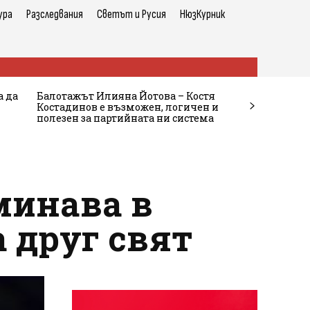
ура
Разследвания
Светът и Русия
НюзКурник
а да
Балотажът Илияна Йотова – Костя
Костадинов е възможен, логичен и
полезен за партийната ни система
минава в
 друг свят