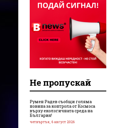
Не пропускай
Румен Радев съобщи голяма
новина за контрола от Космоса
върху екологичната среда на
България!
четвъртък, 6 август 2026