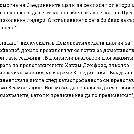
помогна на Съединените щати да се спасят от втори
 знаеш кога да се откажеш обаче също е важно. През 
 поколение лидери. Отстъплението сега би било закъ
рдиън“.
ндънт“, дискусията в Демократическата партия за
ейване“, докато президентът се готви за домакинст
н тази седмица. „В кризисни разговори при закрити 
арата на представителите Хаким Джефрис, няколко
изразиха мнение, че е време 81-годишният Байдън д
идентската листа след катастрофалното си представ
амо Всемогъщият Бог може да го накара да се откаже
емократите, като ги предизвиква да го предизвикат“