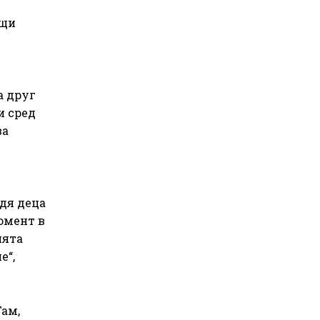
ещи
а друг
и сред
ва
идя деца
момент в
ията
е“,
Там,