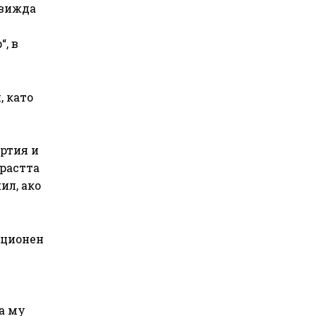
 вижда
, в
, като
артия и
зрастта
ил, ако
кционен
а му