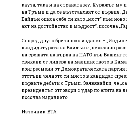
кауза, така и на страната му. Куражът му 
на Тръмп и да се възстановят от първия. Да
Байдън описа себе си като „мост“ към ново
акт на достойнство и мъдрост“, посочва „Га
Според друго британско издание – „Индипе
кандидатурата на Байдън е „нежелано разс
на срещата на върха на НАТО във Вашингто
свикани от лидера на малцинството в Кам
конгресмени от Демократическата партия 
отстъпи челното си място в кандидат-през
първите дебати с Тръмп. Заявявайки, че „с
президентът отговори с удар по елита на д
посочва изданието.
Източник: БТА