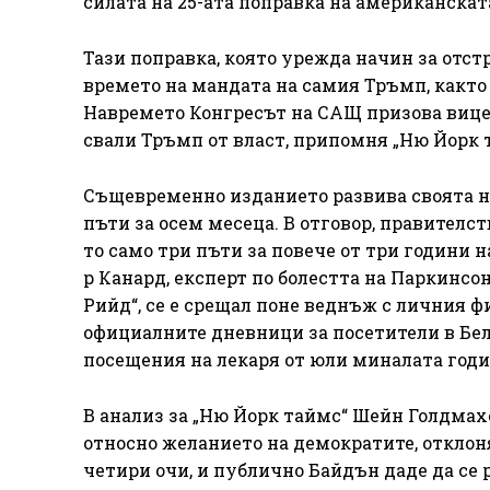
силата на 25-ата поправка на американскат
Тази поправка, която урежда начин за отст
времето на мандата на самия Тръмп, както 
Навремето Конгресът на САЩ призова вицеп
свали Тръмп от власт, припомня „Ню Йорк 
Същевременно изданието развива своята но
пъти за осем месеца. В отговор, правителст
то само три пъти за повече от три години 
р Канард, експерт по болестта на Паркинс
Рийд“, се е срещал поне веднъж с личния ф
официалните дневници за посетители в Бел
посещения на лекаря от юли миналата годи
В анализ за „Ню Йорк таймс“ Шейн Голдмах
относно желанието на демократите, отклоняв
четири очи, и публично Байдън даде да се 