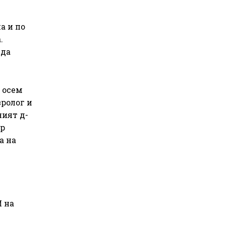
а и по
.
 да
 осем
вролог и
ният д-
ър
а на
и
И на