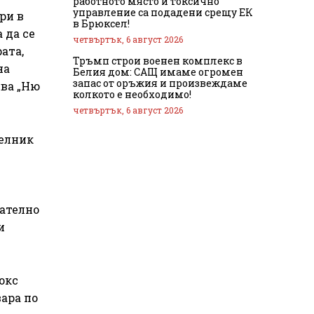
работното място и токсично
управление са подадени срещу ЕК
ри в
в Брюксел!
 да се
четвъртък, 6 август 2026
ата,
Тръмп строи военен комплекс в
на
Белия дом: САЩ имаме огромен
запас от оръжия и произвеждаме
чва „Ню
колкото е необходимо!
четвъртък, 6 август 2026
делник
кателно
и
окс
ара по