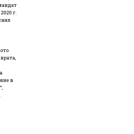
 мандат
2020 г.
снял
вото
врата,
а
яне в
“,
,