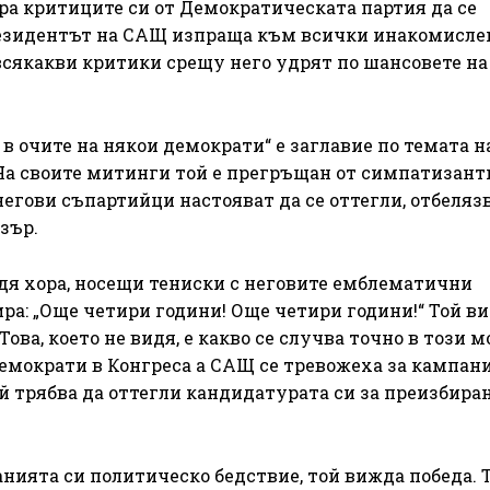
ра критиците си от Демократическата партия да се
президентът на САЩ изпраща към всички инакомисл
сякакви критики срещу него удрят по шансовете на
 в очите на някои демократи“ е заглавие по темата н
На своите митинги той е прегръщан от симпатизант
егови съпартийци настояват да се оттегли, отбеляз
зър.
дя хора, носещи тениски с неговите емблематични
ра: „Още четири години! Още четири години!“ Той в
 Това, което не видя, е какво се случва точно в този 
демократи в Конгреса а САЩ се тревожеха за кампан
ой трябва да оттегли кандидатурата си за преизбиран
нията си политическо бедствие, той вижда победа. 