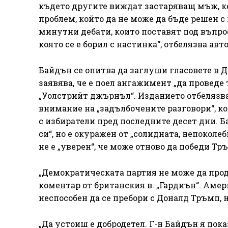
където другите виждат застаряващ мъж, кой
проблем, който да не може да бъде решен с 
минутни дебати, които поставят под въпрос
която се е борил с настинка“, отбелязва ав
Байдън се опитва да заглуши гласовете в Д
заявява, че е поел ангажимент „да проведе
„Уолстрийт джърнъл“. Изданието отбелязва
внимание на „задълбочените разговори“, к
с избиратели пред последните десет дни. Ба
си“, но е окуражен от „солидната, непоколе
не е „уверен“, че може отново да победи Т
„Демократическата партия не може да прод
коментар от британския в. „Гардиън“. Аме
неспособен да се пребори с Доналд Тръмп, 
„Да устоиш е добродетел. Г-н Байдън я пок