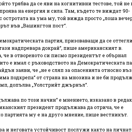
то трябва да се яви на когнитивни тестове, той не
проява на енергия и сила. Там, където те виждат 90-
 остротата на ума му, той вижда просто „лоша вечер“
торът във „Вашингтон пост“.
емократическата партия, призоваващи да се оттегли
 тази надпревара докрай“, пише американският в.
, че в отвореното си писмо президентът е обърнал
оито е имал с ръководството на Демократическата п
йдън заяви, че „не е сляп за опасенията относно въ
бима подкрепа“ от страна на мнозина и не би продълж
ръмп, допълва „Уолстрийт джърнъл“.
ължава по този начин“ е мнението, изказано в реда
риканският президент продължава да отрича, че е
но партията му е на друго мнение, пише вестникът.
аза и неговата устойчивост послужи както на личнат