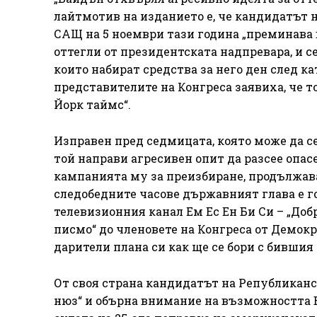
лайтмотив на изданието е, че кандидатът 
САЩ на 5 ноември тази година „преминава в
оттегли от президентската надпревара, и с
които набират средства за него ден след к
представителите на Конгреса заявиха, че т
Йорк таймс“.
Изправен пред седмицата, която може да с
той направи агресивен опит да разсее опа
кампанията му за преизбиране, продължава
следобедните часове държавният глава е г
телевизионния канал Ем Ес Ен Би Си – „Добр
писмо“ до членовете на Конгреса от Демок
дарители плана си как ще се бори с бивши
От своя страна кандидатът на Републиканс
нюз“ и обърна внимание на възможността Б